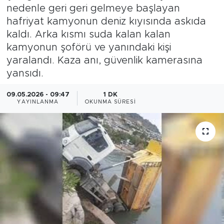
nedenle geri geri gelmeye başlayan
Magazin
hafriyat kamyonun deniz kıyısında askıda
kaldı. Arka kısmı suda kalan kalan
Özel Haber
kamyonun şoförü ve yanındaki kişi
yaralandı. Kaza anı, güvenlik kamerasına
Politika
yansıdı.
Resmi İlanlar
09.05.2026 - 09:47
1 DK
YAYINLANMA
OKUNMA SÜRESI
Sağlık
Spor
Turizm