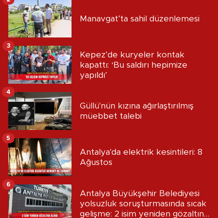
Manavgat’ta sahil düzenlemesi
3
Kepez’de kuryeler kontak
kapattı: ‘Bu saldırı hepimize
yapıldı’
4
Güllü'nün kızına ağırlaştırılmış
müebbet talebi
5
Antalya'da elektrik kesintileri: 8
Ağustos
6
Antalya Büyükşehir Belediyesi
yolsuzluk soruşturmasında sıcak
gelişme: 2 isim yeniden gözaltına