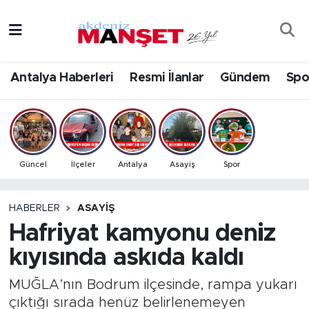
Asayiş
Antalya Nöbetçi Eczaneler
Antalya Haberleri
Resmi İlanlar
Gündem
Spo
Bilim & Teknoloji
Antalya Hava Durumu
Eğitim
Antalya Namaz Vakitleri
Ekonomi
Antalya Trafik Yoğunluk Haritası
Güncel
İlçeler
Antalya
Asayiş
Spor
Güncel
Süper Lig Puan Durumu ve Fikstür
HABERLER
ASAYIŞ
Hafriyat kamyonu deniz
Gündem
Tüm Manşetler
kıyısında askıda kaldı
İlçeler
Son Dakika Haberleri
MUĞLA’nın Bodrum ilçesinde, rampa yukarı
Kültür- Sanat
Haber Arşivi
çıktığı sırada henüz belirlenemeyen