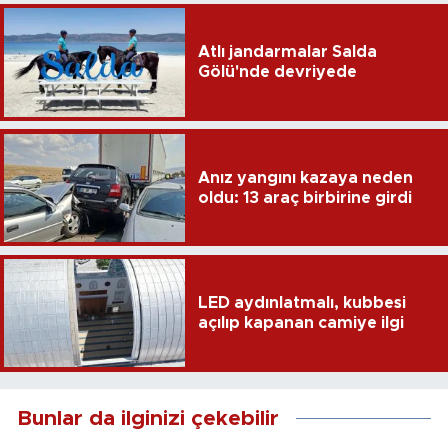
Atlı jandarmalar Salda
Gölü'nde devriyede
Anız yangını kazaya neden
oldu: 13 araç birbirine girdi
LED aydınlatmalı, kubbesi
açılıp kapanan camiye ilgi
Bunlar da ilginizi çekebilir