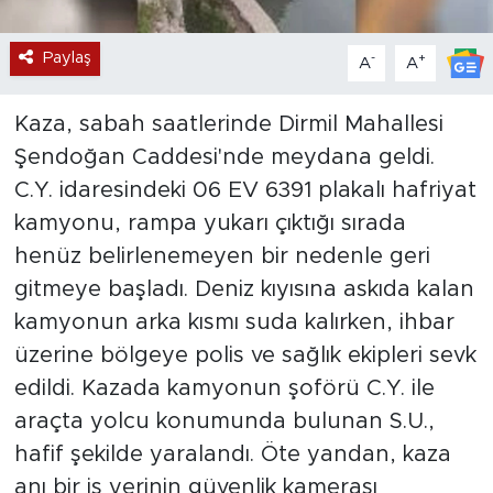
Paylaş
-
+
A
A
Kaza, sabah saatlerinde Dirmil Mahallesi
Şendoğan Caddesi'nde meydana geldi.
C.Y. idaresindeki 06 EV 6391 plakalı hafriyat
kamyonu, rampa yukarı çıktığı sırada
henüz belirlenemeyen bir nedenle geri
gitmeye başladı. Deniz kıyısına askıda kalan
kamyonun arka kısmı suda kalırken, ihbar
üzerine bölgeye polis ve sağlık ekipleri sevk
edildi. Kazada kamyonun şoförü C.Y. ile
araçta yolcu konumunda bulunan S.U.,
hafif şekilde yaralandı. Öte yandan, kaza
anı bir iş yerinin güvenlik kamerası