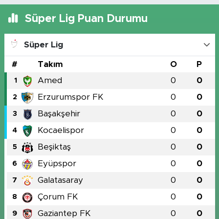
Süper Lig Puan Durumu
Süper Lig
#
Takım
O
P
Amed
0
0
1
Erzurumspor FK
0
0
2
Başakşehir
0
0
3
Kocaelispor
0
0
4
Beşiktaş
0
0
5
Eyüpspor
0
0
6
Galatasaray
0
0
7
Çorum FK
0
0
8
Gaziantep FK
0
0
9