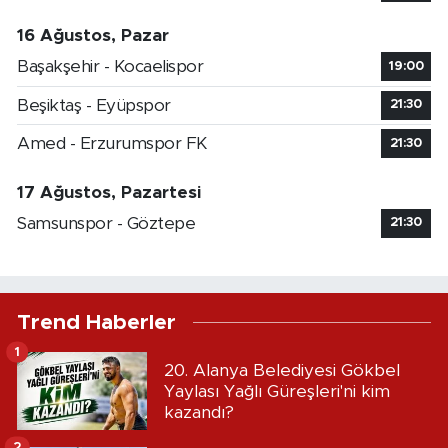
16 Ağustos, Pazar
Başakşehir - Kocaelispor
19:00
Beşiktaş - Eyüpspor
21:30
Amed - Erzurumspor FK
21:30
17 Ağustos, Pazartesi
Samsunspor - Göztepe
21:30
Trend Haberler
1
20. Alanya Belediyesi Gökbel
Yaylası Yağlı Güreşleri'ni kim
kazandı?
2