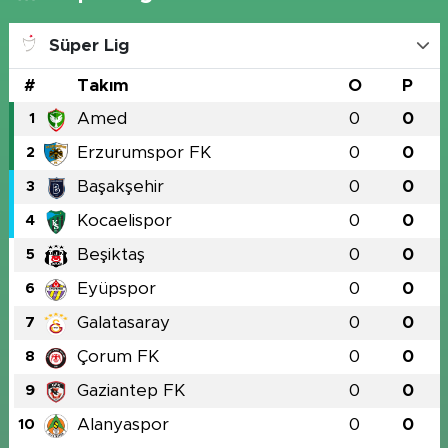
Süper Lig
#
Takım
O
P
Amed
0
0
1
Erzurumspor FK
0
0
2
Başakşehir
0
0
3
Kocaelispor
0
0
4
Beşiktaş
0
0
5
Eyüpspor
0
0
6
Galatasaray
0
0
7
Çorum FK
0
0
8
Gaziantep FK
0
0
9
Alanyaspor
0
0
10