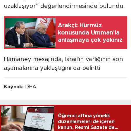
uzaklaşıyor” değerlendirmesinde bulundu.
Arakçi: Hürmüz
konusunda Umman'la
anlaşmaya çok yakınız
Hamaney mesajında, İsrail'in varlığının son
aşamalarına yaklaştığını da belirtti
Kaynak:
DHA
Öğrenci affına yönelik
düzenlemeleri de içeren
kanun, Resmi Gazete'de