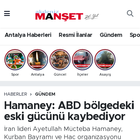
Asayiş
Antalya Nöbetçi Eczaneler
Antalya Haberleri
Resmi İlanlar
Gündem
Spo
Bilim & Teknoloji
Antalya Hava Durumu
Eğitim
Antalya Namaz Vakitleri
Ekonomi
Antalya Trafik Yoğunluk Haritası
Spor
Antalya
Güncel
İlçeler
Asayiş
Güncel
Süper Lig Puan Durumu ve Fikstür
HABERLER
GÜNDEM
Hamaney: ABD bölgedeki
Gündem
Tüm Manşetler
eski gücünü kaybediyor
İlçeler
Son Dakika Haberleri
İran lideri Ayetullah Mücteba Hamaney,
Kültür- Sanat
Haber Arşivi
Kurban Bayramı ve Hac organizasyonu