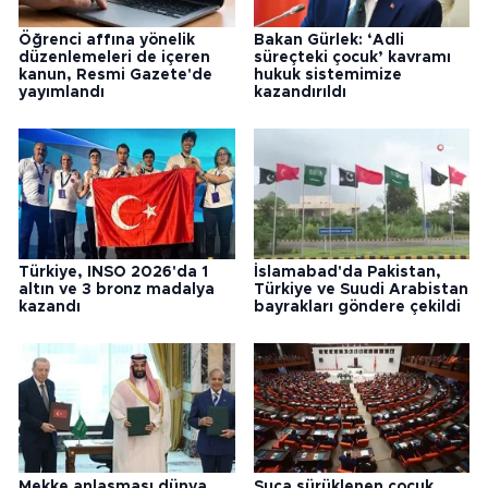
Öğrenci affına yönelik
Bakan Gürlek: ‘Adli
düzenlemeleri de içeren
süreçteki çocuk’ kavramı
kanun, Resmi Gazete'de
hukuk sistemimize
yayımlandı
kazandırıldı
Türkiye, INSO 2026'da 1
İslamabad'da Pakistan,
altın ve 3 bronz madalya
Türkiye ve Suudi Arabistan
kazandı
bayrakları göndere çekildi
Mekke anlaşması dünya
Suça sürüklenen çocuk