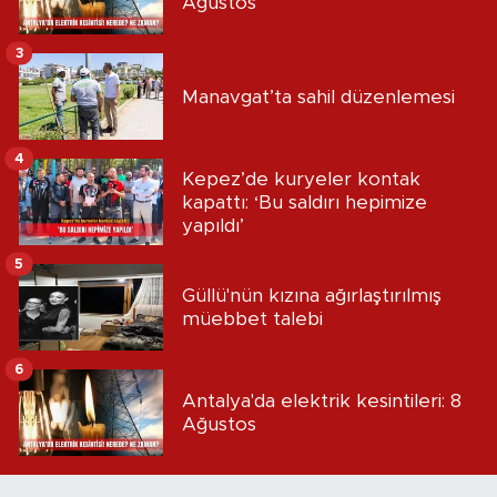
Ağustos
3
Manavgat’ta sahil düzenlemesi
4
Kepez’de kuryeler kontak
kapattı: ‘Bu saldırı hepimize
yapıldı’
5
Güllü'nün kızına ağırlaştırılmış
müebbet talebi
6
Antalya'da elektrik kesintileri: 8
Ağustos