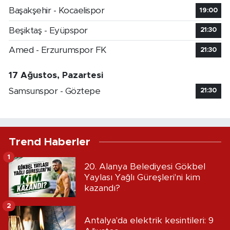
Başakşehir - Kocaelispor
19:00
Beşiktaş - Eyüpspor
21:30
Amed - Erzurumspor FK
21:30
17 Ağustos, Pazartesi
Samsunspor - Göztepe
21:30
Trend Haberler
1
20. Alanya Belediyesi Gökbel
Yaylası Yağlı Güreşleri'ni kim
kazandı?
2
Antalya'da elektrik kesintileri: 9