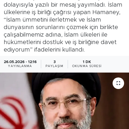
dolayısıyla yazılı bir mesaj yayımladı. İslam
Magazin
ülkelerine iş birliği çağrısı yapan Hamaney,
“İslam ümmetini ilerletmek ve İslam
Özel Haber
dünyasının sorunlarını çözmek için birlikte
çalışabilmemiz adına, İslam ülkeleri ile
Politika
hükümetlerini dostluk ve iş birliğine davet
ediyorum” ifadelerini kullandı.
Resmi İlanlar
26.05.2026 - 12:16
3
1 DK
YAYINLANMA
PAYLAŞIM
OKUNMA SÜRESI
Sağlık
Spor
Turizm