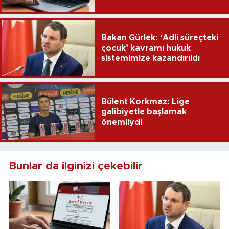
yayımlandı
Bakan Gürlek: ‘Adli süreçteki
çocuk’ kavramı hukuk
sistemimize kazandırıldı
Bülent Korkmaz: Lige
galibiyetle başlamak
önemliydi
Bunlar da ilginizi çekebilir