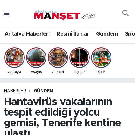
Asayiş
Antalya Nöbetçi Eczaneler
Antalya Haberleri
Resmi İlanlar
Gündem
Spo
Bilim & Teknoloji
Antalya Hava Durumu
Eğitim
Antalya Namaz Vakitleri
Ekonomi
Antalya Trafik Yoğunluk Haritası
Antalya
Asayiş
Güncel
İlçeler
Spor
Güncel
Süper Lig Puan Durumu ve Fikstür
HABERLER
GÜNDEM
Hantavirüs vakalarının
Gündem
Tüm Manşetler
tespit edildiği yolcu
İlçeler
Son Dakika Haberleri
gemisi, Tenerife kentine
Kültür- Sanat
Haber Arşivi
ulaştı