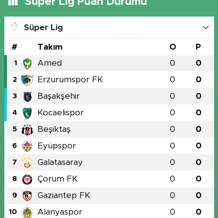
Süper Lig Puan Durumu
Süper Lig
#
Takım
O
P
Amed
0
0
1
Erzurumspor FK
0
0
2
Başakşehir
0
0
3
Kocaelispor
0
0
4
Beşiktaş
0
0
5
Eyüpspor
0
0
6
Galatasaray
0
0
7
Çorum FK
0
0
8
Gaziantep FK
0
0
9
Alanyaspor
0
0
10