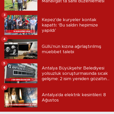
Manavgat’ta sahil düzenlemesi
3
Kepez’de kuryeler kontak
kapattı: ‘Bu saldırı hepimize
yapıldı’
4
Güllü'nün kızına ağırlaştırılmış
müebbet talebi
5
Antalya Büyükşehir Belediyesi
yolsuzluk soruşturmasında sıcak
gelişme: 2 isim yeniden gözaltına
alındı
6
Antalya'da elektrik kesintileri: 8
Ağustos