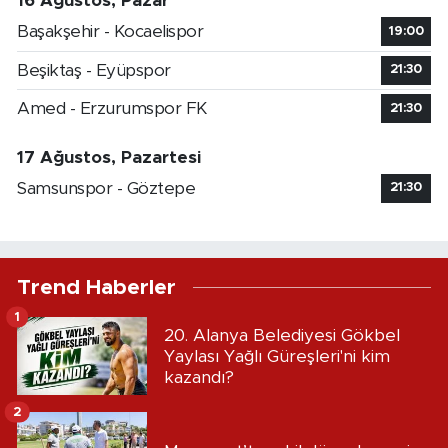
16 Ağustos, Pazar
Başakşehir - Kocaelispor
19:00
Beşiktaş - Eyüpspor
21:30
Amed - Erzurumspor FK
21:30
17 Ağustos, Pazartesi
Samsunspor - Göztepe
21:30
Trend Haberler
1
20. Alanya Belediyesi Gökbel
Yaylası Yağlı Güreşleri'ni kim
kazandı?
2