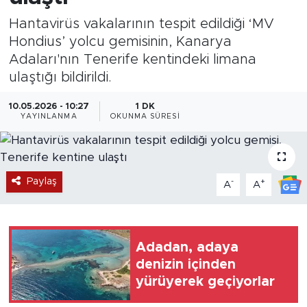
Hantavirüs vakalarının tespit edildiği ‘MV
Magazin
Hondius’ yolcu gemisinin, Kanarya
Adaları'nın Tenerife kentindeki limana
Özel Haber
ulaştığı bildirildi.
Politika
10.05.2026 - 10:27
1 DK
YAYINLANMA
OKUNMA SÜRESI
Resmi İlanlar
Sağlık
Paylaş
-
+
A
A
Spor
Turizm
Adadan, adaya
denizin içinden
yürüyerek geçiyorlar