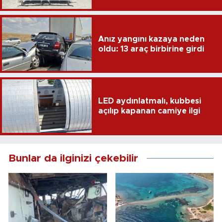
Anız yangını kazaya neden
oldu: 13 araç birbirine girdi
LED aydınlatmalı, kubbesi
açılıp kapanan camiye ilgi
Bunlar da ilginizi çekebilir