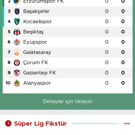
Erzurumspor FK
0
0
2
Başakşehir
0
0
3
Kocaelispor
0
0
4
Beşiktaş
0
0
5
Eyüpspor
0
0
6
Galatasaray
0
0
7
Çorum FK
0
0
8
Gaziantep FK
0
0
9
Alanyaspor
0
0
10
Detaylar için tıklayın
Süper Lig Fikstür