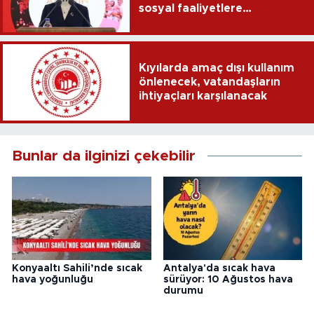
sosyal faaliyetlere
yönlendirdi
Kıyılarda amaç dışı kullanım
önlenecek, vatandaşların
ihtiyaçları karşılanacak
Bunlar da ilginizi çekebilir
Konyaaltı Sahili’nde sıcak
Antalya'da sıcak hava
hava yoğunluğu
sürüyor: 10 Ağustos hava
durumu