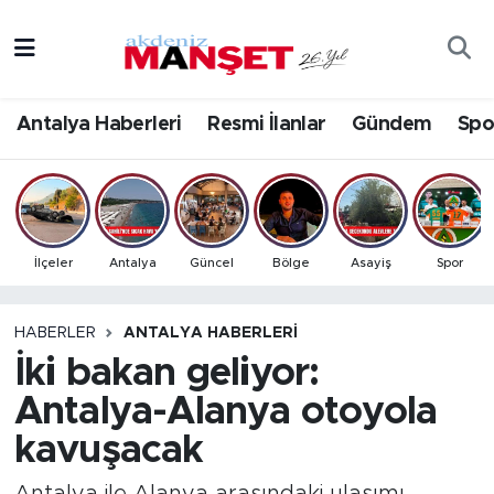
Asayiş
Antalya Nöbetçi Eczaneler
Antalya Haberleri
Resmi İlanlar
Gündem
Spo
Bilim & Teknoloji
Antalya Hava Durumu
Eğitim
Antalya Namaz Vakitleri
Ekonomi
Antalya Trafik Yoğunluk Haritası
İlçeler
Antalya
Güncel
Bölge
Asayiş
Spor
Güncel
Süper Lig Puan Durumu ve Fikstür
HABERLER
ANTALYA HABERLERI
İki bakan geliyor:
Gündem
Tüm Manşetler
Antalya-Alanya otoyola
İlçeler
Son Dakika Haberleri
kavuşacak
Kültür- Sanat
Haber Arşivi
Antalya ile Alanya arasındaki ulaşımı