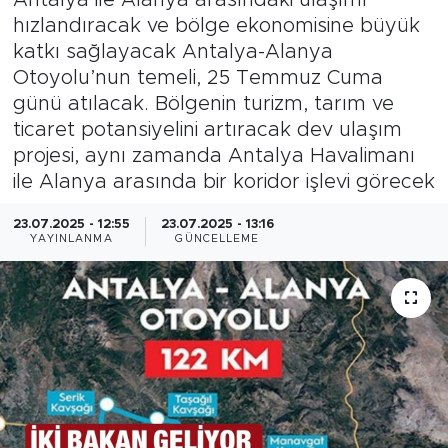
hızlandıracak ve bölge ekonomisine büyük
Magazin
katkı sağlayacak Antalya-Alanya
Otoyolu’nun temeli, 25 Temmuz Cuma
Özel Haber
günü atılacak. Bölgenin turizm, tarım ve
ticaret potansiyelini artıracak dev ulaşım
Politika
projesi, aynı zamanda Antalya Havalimanı
ile Alanya arasında bir koridor işlevi görecek
Resmi İlanlar
23.07.2025 - 12:55
23.07.2025 - 13:16
Sağlık
YAYINLANMA
GÜNCELLEME
Spor
Turizm