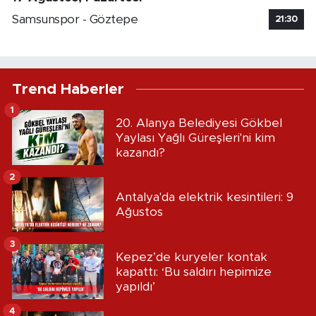
Samsunspor - Göztepe
21:30
Trend Haberler
1
20. Alanya Belediyesi Gökbel
Yaylası Yağlı Güreşleri'ni kim
kazandı?
2
Antalya'da elektrik kesintileri: 9
Ağustos
3
Kepez’de kuryeler kontak
kapattı: ‘Bu saldırı hepimize
yapıldı’
4