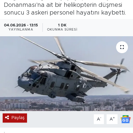
Donanması'na ait bir helikopterin düşmesi
Magazin
sonucu 3 askeri personel hayatını kaybetti.
Özel Haber
04.06.2026 - 13:15
1 DK
YAYINLANMA
OKUNMA SÜRESI
Politika
Resmi İlanlar
Sağlık
Spor
Turizm
Paylaş
-
+
A
A