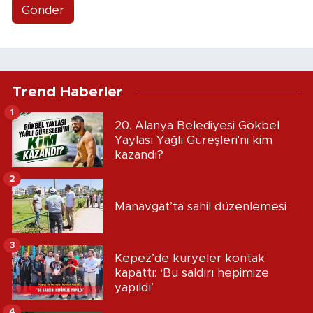
Gönder
Trend Haberler
1
20. Alanya Belediyesi Gökbel
Yaylası Yağlı Güreşleri'ni kim
kazandı?
2
Manavgat’ta sahil düzenlemesi
3
Kepez’de kuryeler kontak
kapattı: ‘Bu saldırı hepimize
yapıldı’
4