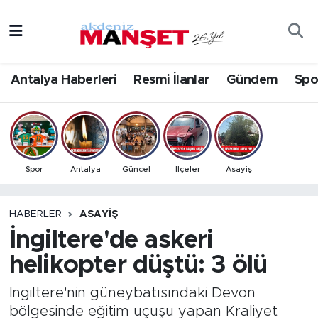
Asayiş
Antalya Nöbetçi Eczaneler
Antalya Haberleri
Resmi İlanlar
Gündem
Spo
Bilim & Teknoloji
Antalya Hava Durumu
Eğitim
Antalya Namaz Vakitleri
Ekonomi
Antalya Trafik Yoğunluk Haritası
Spor
Antalya
Güncel
İlçeler
Asayiş
Güncel
Süper Lig Puan Durumu ve Fikstür
HABERLER
ASAYIŞ
İngiltere'de askeri
Gündem
Tüm Manşetler
helikopter düştü: 3 ölü
İlçeler
Son Dakika Haberleri
İngiltere'nin güneybatısındaki Devon
Kültür- Sanat
Haber Arşivi
bölgesinde eğitim uçuşu yapan Kraliyet