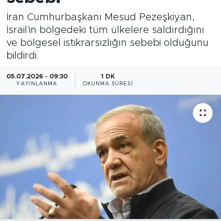
İran Cumhurbaşkanı Mesud Pezeşkiyan,
Magazin
İsrail'in bölgedeki tüm ülkelere saldırdığını
ve bölgesel istikrarsızlığın sebebi olduğunu
Özel Haber
bildirdi.
Politika
05.07.2026 - 09:30
1 DK
YAYINLANMA
OKUNMA SÜRESI
Resmi İlanlar
Sağlık
Spor
Turizm