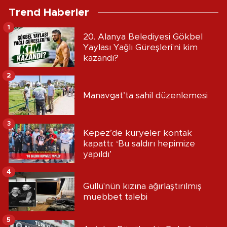
Trend Haberler
1
20. Alanya Belediyesi Gökbel
Yaylası Yağlı Güreşleri'ni kim
kazandı?
2
Manavgat’ta sahil düzenlemesi
3
Kepez’de kuryeler kontak
kapattı: ‘Bu saldırı hepimize
yapıldı’
4
Güllü'nün kızına ağırlaştırılmış
müebbet talebi
5