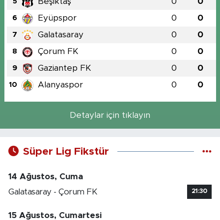
Beşiktaş
0
0
5
Eyüpspor
0
0
6
Galatasaray
0
0
7
Çorum FK
0
0
8
Gaziantep FK
0
0
9
Alanyaspor
0
0
10
Detaylar için tıklayın
Süper Lig Fikstür
14 Ağustos, Cuma
Galatasaray - Çorum FK
21:30
15 Ağustos, Cumartesi