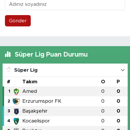
Gönder
Süper Lig Puan Durumu
Süper Lig
#
Takım
O
P
Amed
0
0
1
Erzurumspor FK
0
0
2
Başakşehir
0
0
3
Kocaelispor
0
0
4