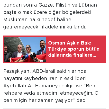
bundan sonra Gazze, Filistin ve Lübnan
başta olmak üzere diğer bölgelerdeki
Müslüman halkı hedef haline
getiremeyecek” ifadelerini kullandı.
Osman Aşkın Bak:
Türkiye sporun bütün
dallarında finallere
gitmeye başladı
Pezeşkiyan, ABD-İsrail saldırılarında
hayatını kaybeden İran'ın eski lideri
Ayetullah Ali Hamaney ile ilgili ise “Ben
rehbere veda etmedim, etmeyeceğim. O
benim için her zaman yaşıyor” dedi.