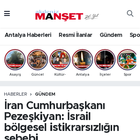
Asayiş
Antalya Nöbetçi Eczaneler
Antalya Haberleri
Resmi İlanlar
Gündem
Spo
Bilim & Teknoloji
Antalya Hava Durumu
Eğitim
Antalya Namaz Vakitleri
Ekonomi
Antalya Trafik Yoğunluk Haritası
Asayiş
Güncel
Kültür-
Antalya
İlçeler
Spor
Güncel
Süper Lig Puan Durumu ve Fikstür
HABERLER
GÜNDEM
İran Cumhurbaşkanı
Gündem
Tüm Manşetler
Pezeşkiyan: İsrail
İlçeler
Son Dakika Haberleri
bölgesel istikrarsızlığın
Kültür- Sanat
Haber Arşivi
sebebi