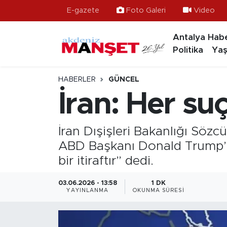
E-gazete
Foto Galeri
Video
Antalya Habe
Asayiş
Antalya Nöbetçi Eczaneler
Politika
Yaş
Bilim & Teknoloji
Antalya Hava Durumu
HABERLER
GÜNCEL
Eğitim
Antalya Namaz Vakitleri
İran: Her suç
Ekonomi
Antalya Trafik Yoğunluk Haritası
İran Dışişleri Bakanlığı Sözc
Güncel
Süper Lig Puan Durumu ve Fikstür
ABD Başkanı Donald Trump’a 
bir itiraftır” dedi.
Gündem
Tüm Manşetler
03.06.2026 - 13:58
1 DK
YAYINLANMA
OKUNMA SÜRESI
İlçeler
Son Dakika Haberleri
Kültür- Sanat
Haber Arşivi