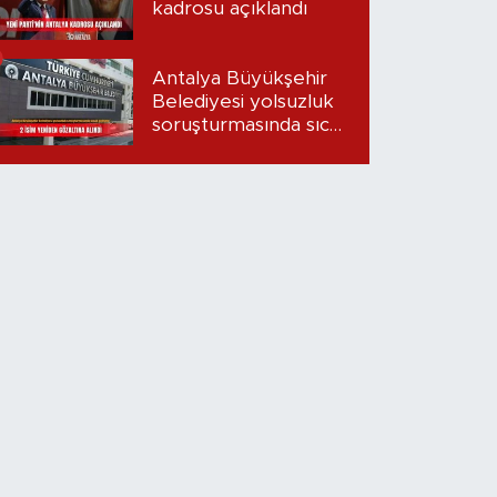
kadrosu açıklandı
Antalya Büyükşehir
Belediyesi yolsuzluk
soruşturmasında sıcak
gelişme: 2 isim
yeniden gözaltına
alındı