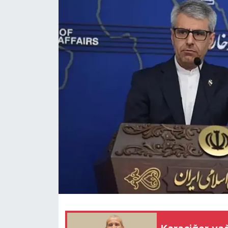
Magazin
Özel Haber
Politika
Resmi İlanlar
Sağlık
Spor
Turizm