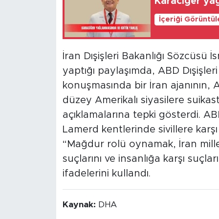
Karaciğer yağ
İçeriği Görüntü
İran Dışişleri Bakanlığı Sözcüsü
yaptığı paylaşımda, ABD Dışişler
konuşmasında bir İran ajanının,
düzey Amerikalı siyasilere suikas
açıklamalarına tepki gösterdi. AB
Lamerd kentlerinde sivillere karşı
“Mağdur rolü oynamak, İran millet
suçlarını ve insanlığa karşı suçlar
ifadelerini kullandı.
Kaynak:
DHA