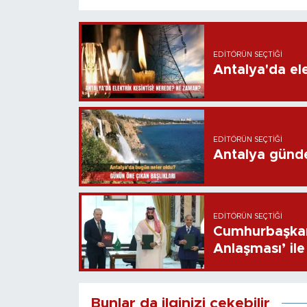
EDITÖRÜN SEÇTIĞI
Antalya'da ele
EDITÖRÜN SEÇTIĞI
Antalya günd
EDITÖRÜN SEÇTIĞI
Cumhurbaşkan
Anlaşması’ ile 
Bunlar da ilginizi çekebilir