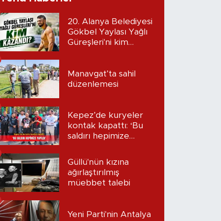
20. Alanya Belediyesi
Gökbel Yaylası Yağlı
Güreşleri'ni kim
kazandı?
Manavgat’ta sahil
düzenlemesi
Kepez’de kuryeler
kontak kapattı: ‘Bu
saldırı hepimize
yapıldı’
Güllü'nün kızına
ağırlaştırılmış
müebbet talebi
Yeni Parti'nin Antalya