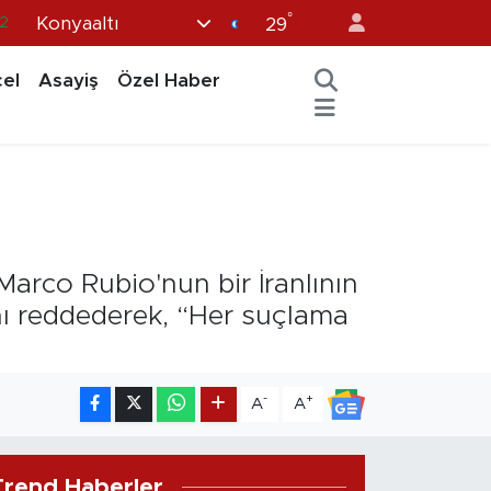
°
Konyaaltı
.2
29
8
el
Asayiş
Özel Haber
2
8
9
9
Marco Rubio'nun bir İranlının
nı reddederek, “Her suçlama
-
+
A
A
Trend Haberler