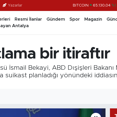
Yazarlar
BITCOIN
65.130,04
%1
DOLAR
47,7436
%0.1
rleri
Resmi İlanlar
Gündem
Spor
Magazin
Günc
EURO
55,2510
%0.3
ayan Antalya
STERLİN
64,4811
%0.3
GRAM ALTIN
6648.99
%2.5
lama bir itiraftır
BİST100
13.773
%-1
üsü İsmail Bekayi, ABD Dışişleri Bakanı 
suikast planladığı yönündeki iddiası