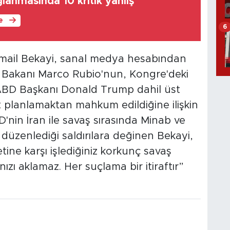
lanmasında 10 kritik yanlış
le
6
 İsmail Bekayi, sanal medya hesabından
i Bakanı Marco Rubio'nun, Kongre'deki
 ABD Başkanı Donald Trump dahil üst
t planlamaktan mahkum edildiğine ilişkin
D'nin İran ile savaş sırasında Minab ve
 düzenlediği saldırılara değinen Bekayi,
ine karşı işlediğiniz korkunç savaş
ınızı aklamaz. Her suçlama bir itiraftır”