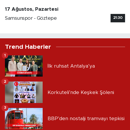
17 Ağustos, Pazartesi
Samsunspor - Göztepe
21:30
Trend Haberler
1
İlk ruhsat Antalya’ya
2
Korkuteli’nde Keşkek Şöleni
3
BBP’den nostalji tramvayı tepkisi