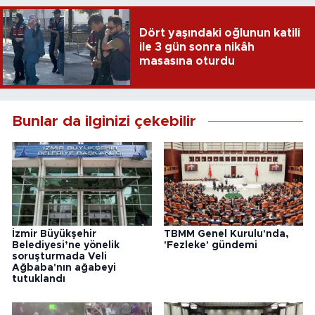
Dört yaşındaki oğlunun katili
ile 3 gün sonra nikâh
masasına oturdu
Bunlar da ilginizi çekebilir
İzmir Büyükşehir
TBMM Genel Kurulu'nda,
Belediyesi’ne yönelik
'Fezleke' gündemi
soruşturmada Veli
Ağbaba'nın ağabeyi
tutuklandı