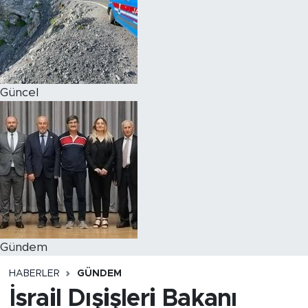
Magazin
Özel Haber
Güncel
Politika
Resmi İlanlar
Sağlık
Spor
Turizm
Gündem
HABERLER
GÜNDEM
İsrail Dışişleri Bakanı