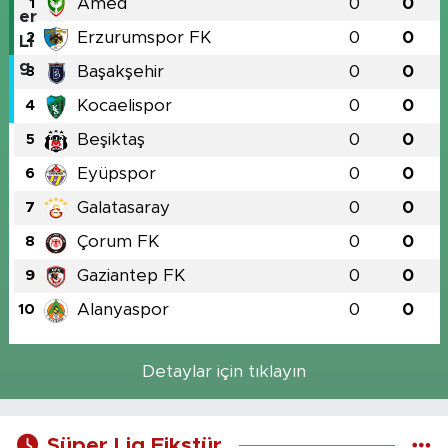
Amed
0
0
1
Erzurumspor FK
0
0
2
Başakşehir
0
0
3
Kocaelispor
0
0
4
Beşiktaş
0
0
5
Eyüpspor
0
0
6
Galatasaray
0
0
7
Çorum FK
0
0
8
Gaziantep FK
0
0
9
Alanyaspor
0
0
10
Detaylar için tıklayın
Süper Lig Fikstür