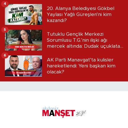
4
20. Alanya Belediyesi Gökbel
Yaylası Yağlı Güreşleri'ni kim
kazandı?
5
Tutuklu Gençlik Merkezi
Sorumlusu T.G.’nin ilişki ağı
mercek altında: Dudak uçuklatan
iddialar!
6
AK Parti Manavgat’ta kulisler
hareketlendi: Yeni başkan kim
olacak?