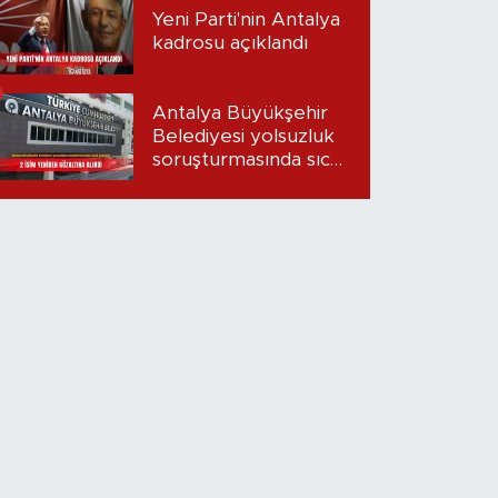
Yeni Parti'nin Antalya
kadrosu açıklandı
Antalya Büyükşehir
Belediyesi yolsuzluk
soruşturmasında sıcak
gelişme: 2 isim
yeniden gözaltına
alındı