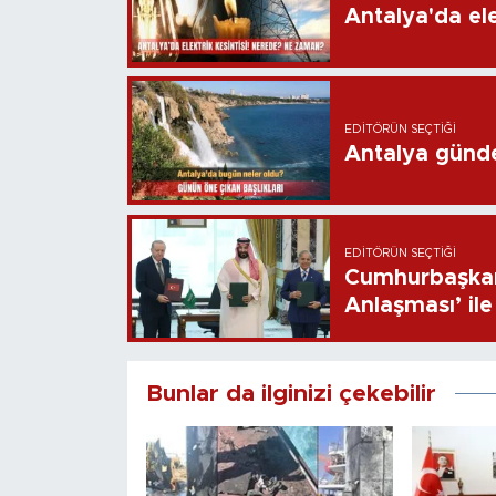
Antalya'da ele
EDITÖRÜN SEÇTIĞI
Antalya günd
EDITÖRÜN SEÇTIĞI
Cumhurbaşkan
Anlaşması’ ile 
Bunlar da ilginizi çekebilir