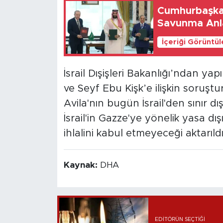
Cumhurbaşka
Savunma Anlaş
İçeriği Görüntü
İsrail Dışişleri Bakanlığı’ndan yap
ve Seyf Ebu Kişk’e ilişkin soruştur
Avila'nın bugün İsrail'den sınır dı
İsrail'in Gazze'ye yönelik yasa d
ihlalini kabul etmeyeceği aktarıldı
Kaynak:
DHA
EDITÖRÜN SEÇTIĞI