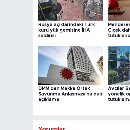
Rusya açıklarındaki Türk
Menderes
kuru yük gemisine İHA
Çiçek dah
saldırısı
tutukland
DMM'den Mekke Ortak
Avcılar B
Savunma Anlaşması'na dair
yönelik o
açıklama
tutuklama
Yorumlar