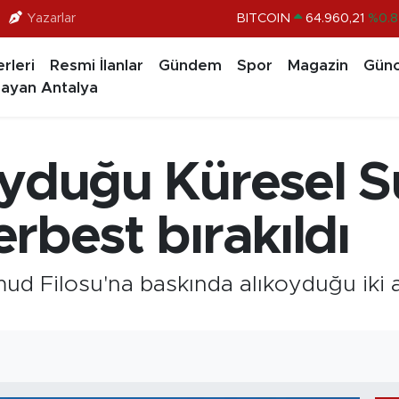
Yazarlar
BITCOIN
64.960,21
%0.8
DOLAR
47,7436
%0.1
rleri
Resmi İlanlar
Gündem
Spor
Magazin
Günc
EURO
55,2510
%0.3
ayan Antalya
STERLİN
64,4811
%0.3
GRAM ALTIN
6648.99
%2.5
ıkoyduğu Küresel
BİST100
13.779
%-1
serbest bırakıldı
d Filosu'na baskında alıkoyduğu iki akti