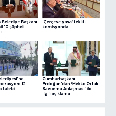
 Belediye Başkanı
'Çerçeve yasa' teklifi
il 10 şüpheli
komisyonda
ı
elediyesi’ne
Cumhurbaşkanı
perasyon: 12
Erdoğan’dan ‘Mekke Ortak
 talebi
Savunma Anlaşması’ ile
ilgili açıklama