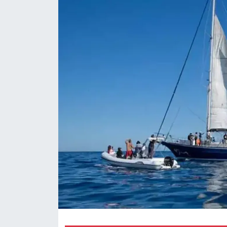
Magazin
Özel Haber
Politika
Resmi İlanlar
Sağlık
Spor
Turizm