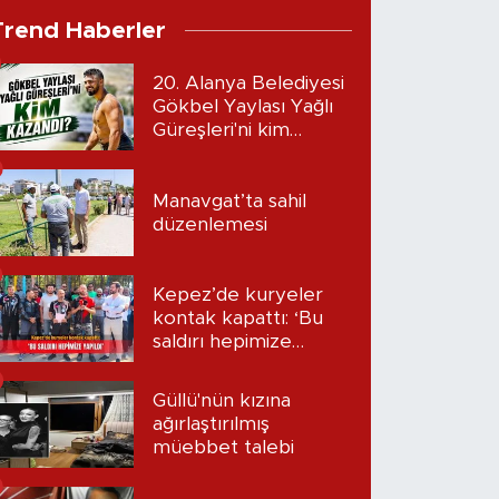
Trend Haberler
20. Alanya Belediyesi
Gökbel Yaylası Yağlı
Güreşleri'ni kim
kazandı?
Manavgat’ta sahil
düzenlemesi
Kepez’de kuryeler
kontak kapattı: ‘Bu
saldırı hepimize
yapıldı’
Güllü'nün kızına
ağırlaştırılmış
müebbet talebi