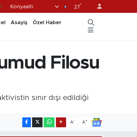
°
Konyaaltı
7
27
8
el
Asayiş
Özel Haber
2
8
9
 Sumud Filosu
4
vistin sınır dışı edildiği
-
+
A
A