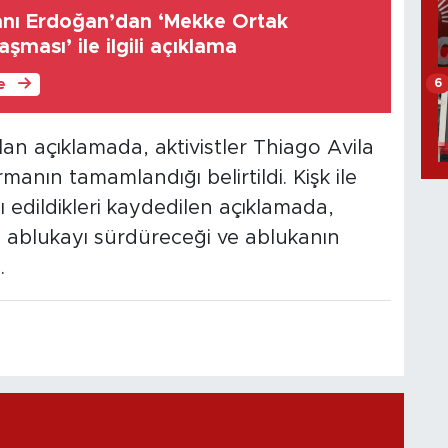
nı Erdoğan’dan ‘Mekke Ortak
ması’ ile ilgili açıklama
6
le
ılan açıklamada, aktivistler Thiago Avila
manın tamamlandığı belirtildi. Kişk ile
şı edildikleri kaydedilen açıklamada,
ışı ablukayı sürdüreceği ve ablukanın
.