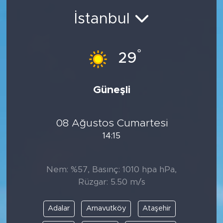
İstanbul
Magazin
Özel Haber
°
29
Politika
Güneşli
Resmi İlanlar
Sağlık
08 Ağustos Cumartesi
14:15
Spor
Nem: %57, Basınç: 1010 hpa hPa,
Turizm
Rüzgar: 5.50 m/s
Adalar
Arnavutköy
Ataşehir