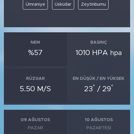
Ümraniye
Üsküdar
Zeytinburnu
NEM
BASINÇ
%57
1010 HPA
hpa
RÜZGAR
EN DÜŞÜK / EN YÜKSEK
°
°
5.50 M/S
23
/ 29
09 AĞUSTOS
10 AĞUSTOS
PAZAR
PAZARTESI