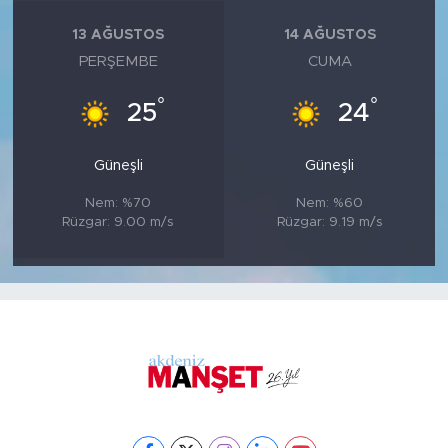
13 AĞUSTOS
14 AĞUSTOS
PERŞEMBE
CUMA
°
°
25
24
Güneşli
Güneşli
Nem: %70
Nem: %60
Rüzgar: 9.00 m/s
Rüzgar: 9.19 m/s