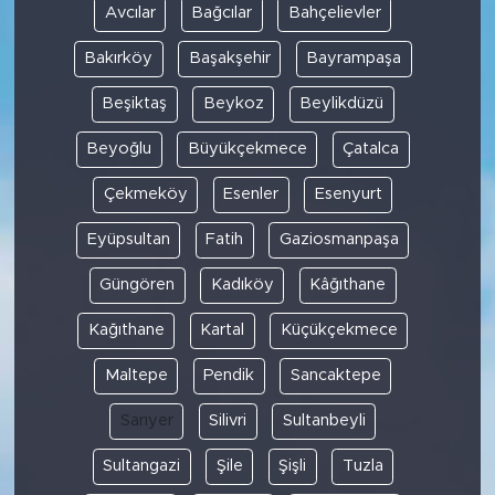
Avcılar
Bağcılar
Bahçelievler
Bakırköy
Başakşehir
Bayrampaşa
Beşiktaş
Beykoz
Beylikdüzü
Beyoğlu
Büyükçekmece
Çatalca
Çekmeköy
Esenler
Esenyurt
Eyüpsultan
Fatih
Gaziosmanpaşa
Güngören
Kadıköy
Kâğıthane
Kağıthane
Kartal
Küçükçekmece
Maltepe
Pendik
Sancaktepe
Sarıyer
Silivri
Sultanbeyli
Sultangazi
Şile
Şişli
Tuzla