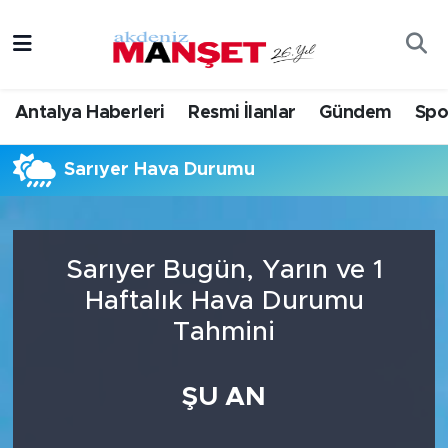
Asayiş
Antalya Nöbetçi Eczaneler
Antalya Haberleri
Resmi İlanlar
Gündem
Spo
Bilim & Teknoloji
Antalya Hava Durumu
Sarıyer Hava Durumu
Eğitim
Antalya Namaz Vakitleri
Ekonomi
Antalya Trafik Yoğunluk Haritası
Sarıyer Bugün, Yarın ve 1
Güncel
Süper Lig Puan Durumu ve Fikstür
Haftalık Hava Durumu
Tahmini
Gündem
Tüm Manşetler
İlçeler
Son Dakika Haberleri
ŞU AN
Kültür- Sanat
Haber Arşivi