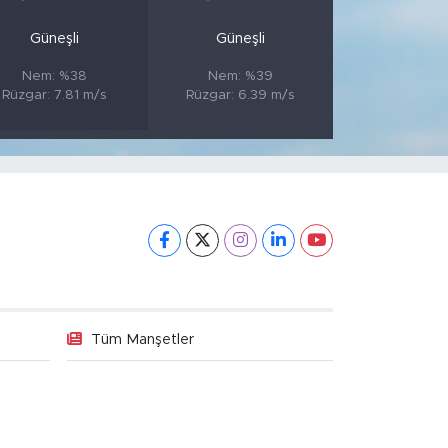
Güneşli
Güneşli
Nem: %38
Nem: %39
Rüzgar: 7.81 m/s
Rüzgar: 6.39 m/s
Tüm Manşetler