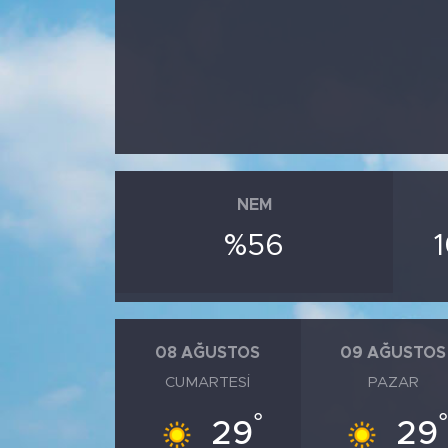
Magazin
Özel Haber
Politika
Resmi İlanlar
NEM
%56
Sağlık
Spor
Turizm
08 AĞUSTOS
09 AĞUSTOS
CUMARTESI
PAZAR
°
29
29