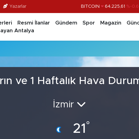
Yazarlar
BITCOIN
64.225,61
%-0.6
DOLAR
47,7143
%0.1
rleri
Resmi İlanlar
Gündem
Spor
Magazin
Günc
EURO
55,0317
%-0.0
ayan Antalya
STERLİN
64,2463
%0.0
GRAM ALTIN
6510.40
%0.4
BİST100
13.799
%7
rın ve 1 Haftalık Hava Duru
İzmir
°
21