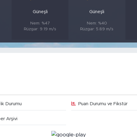
Güneşli
Güneşli
Nem: %47
Nem: %40
Rüzgar: 9.19 m/s
Rüzgar: 5.89 m/s
fik Durumu
Puan Durumu ve Fikstür
er Arşivi