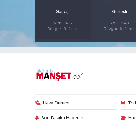
Güneşli
Güneşli
Nem: %37
Nem: %43
Rüzgar: 9.11 m/s
Rüzgar: 8.11 m/s
Hava Durumu
Tra
Son Dakika Haberleri
Hab