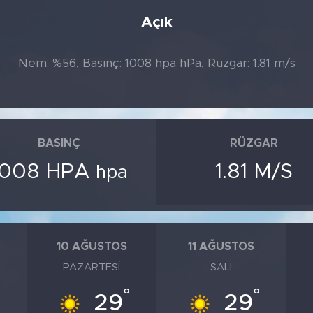
Açık
Nem: %56, Basınç: 1008 hpa hPa, Rüzgar: 1.81 m/s
BASINÇ
RÜZGAR
1008 HPA
1.81 M/S
hpa
10 AĞUSTOS
11 AĞUSTOS
PAZARTESI
SALI
°
°
°
29
29