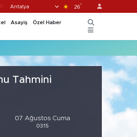
°
Antalya
3
26
6
el
Asayiş
Özel Haber
2
7
5
0
mu Tahmini
07 Ağustos Cuma
03:15