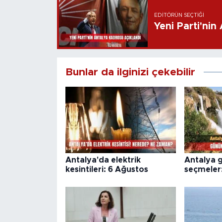
EDITÖRÜN SEÇTIĞI
Yeni Parti'nin
Bunlar da ilginizi çekebilir
Antalya'da elektrik
Antalya 
kesintileri: 6 Ağustos
seçmeler