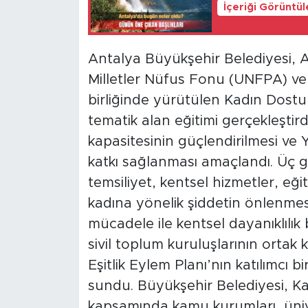
İçeriği Görüntü
Antalya Büyükşehir Belediyesi, Av
Milletler Nüfus Fonu (UNFPA) ve T
birliğinde yürütülen Kadın Dostu
tematik alan eğitimi gerçekleştir
kapasitesinin güçlendirilmesi ve Y
katkı sağlanması amaçlandı. Üç g
temsiliyet, kentsel hizmetler, eği
kadına yönelik şiddetin önlenmesi,
mücadele ile kentsel dayanıklılık b
sivil toplum kuruluşlarının ortak 
Eşitlik Eylem Planı’nın katılımcı b
sundu. Büyükşehir Belediyesi, Ka
kapsamında kamu kurumları, üniver