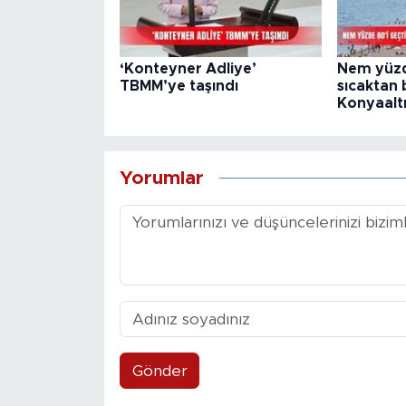
‘Konteyner Adliye’
Nem yüzde
TBMM’ye taşındı
sıcaktan
Konyaaltı
Yorumlar
Gönder