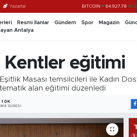
Yazarlar
BITCOIN
64.927,78
%1.
DOLAR
47,5894
%0.0
rleri
Resmi İlanlar
Gündem
Spor
Magazin
Günc
EURO
55,0398
%-0.0
ayan Antalya
STERLİN
64,1581
%0.1
GRAM ALTIN
6527.85
%0.5
Kentler eğitimi
BİST100
13.703
%
Eşitlik Masası temsilcileri ile Kadın Do
 tematik alan eğitimi düzenledi
1 DK
MA SÜRESI
1