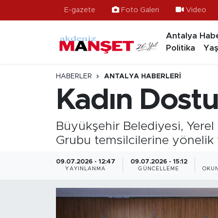
E-gazete
Foto Galeri
Video
Antalya Habe
Asayiş
Hava Durumu
Politika
Yaş
Bilim & Teknoloji
Trafik Durumu
HABERLER
ANTALYA HABERLERI
Eğitim
Süper Lig Puan Durumu ve Fikstür
Kadın Dostu 
Ekonomi
Tüm Manşetler
Büyükşehir Belediyesi, Yerel 
Güncel
Son Dakika Haberleri
Grubu temsilcilerine yönelik
Gündem
Haber Arşivi
09.07.2026 - 12:47
09.07.2026 - 15:12
YAYINLANMA
GÜNCELLEME
OKUN
İlçeler
Kültür- Sanat