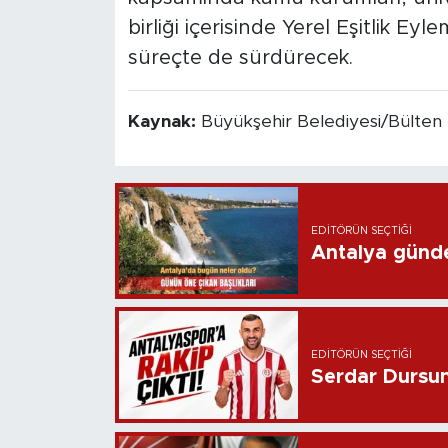
birliği içerisinde Yerel Eşitlik Ey
süreçte de sürdürecek.
Kaynak:
Büyükşehir Belediyesi/Bülten
EDITÖRÜN SEÇTIĞI
Antalya günd
EDITÖRÜN SEÇTIĞI
Serdar Dursun 