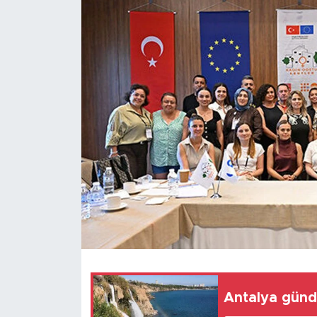
Magazin
Özel Haber
Politika
Resmi İlanlar
Sağlık
Spor
Turizm
Antalya günd