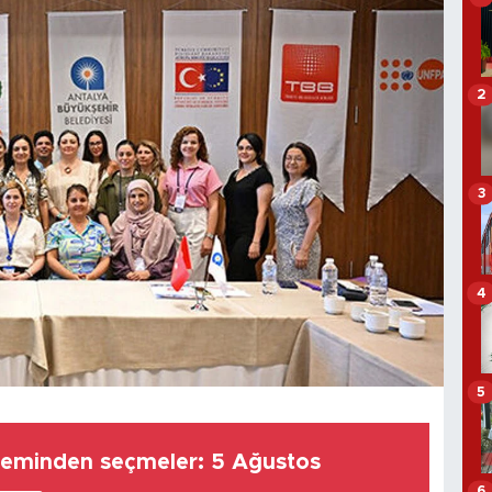
2
3
4
5
eminden seçmeler: 5 Ağustos
6