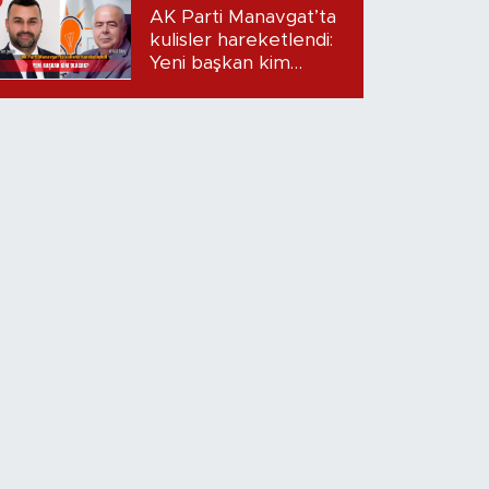
Dudak uçuklatan
AK Parti Manavgat’ta
iddialar!
kulisler hareketlendi:
Yeni başkan kim
olacak?