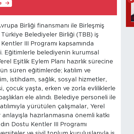
le
rupa Birliği finansmanı ile Birleşmiş
ürkiye Belediyeler Birliği (TBB) iş
 Kentler III Programı kapsamında
di. Eğitimlerle belediyenin kurumsal
erel Eşitlik Eylem Planı hazırlık sürecine
ün süren eğitimlerde; katılım ve
tim, istihdam, sağlık, sosyal hizmetler,
 çocuk yaşta, erken ve zorla evliliklerle
aşlıkları ele alındı. Belediye personeli ile
katılımıyla yürütülen çalışmalar, Yerel
ir anlayışla hazırlanmasına önemli katkı
dın Dostu Kentler III Programı
siteler ve sivil toplum kuruluşlarıyla iş