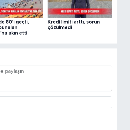
 80'i geçti,
Kredi limiti arttı, sorun
 bunalan
çözülmedi
'na akın etti