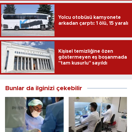
Yolcu otobüsü kamyonete
arkadan çarptı: 1 ölü, 15 yaralı
Kişisel temizliğine özen
göstermeyen eş boşanmada
"tam kusurlu" sayıldı
Bunlar da ilginizi çekebilir