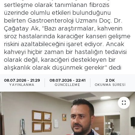
sertleşme olarak tanımlanan fibrozis
Magazin
üzerinde olumlu etkileri bulunduğunu
belirten Gastroenteroloji Uzmanı Doç. Dr.
Özel Haber
Çağatay Ak, "Bazı araştırmalar, kahvenin
siroz hastalarında karaciğer kanseri gelişme
Politika
riskini azaltabileceğini işaret ediyor. Ancak
kahveyi hiçbir zaman bir hastalığın tedavisi
Resmi İlanlar
olarak değil, karaciğeri destekleyen bir
alışkanlık olarak düşünmek gerekir" dedi
Sağlık
08.07.2026 - 21:29
08.07.2026 - 22:41
2 DK
YAYINLANMA
GÜNCELLEME
OKUNMA SÜRESI
Spor
Turizm