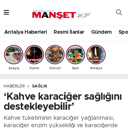
Asayiş
Antalya Nöbetçi Eczaneler
Antalya Haberleri
Resmi İlanlar
Gündem
Spo
Bilim & Teknoloji
Antalya Hava Durumu
Eğitim
Antalya Namaz Vakitleri
Ekonomi
Antalya Trafik Yoğunluk Haritası
Asayiş
İlçeler
Güncel
Spor
Antalya
Güncel
Süper Lig Puan Durumu ve Fikstür
HABERLER
SAĞLIK
‘Kahve karaciğer sağlığını
Gündem
Tüm Manşetler
destekleyebilir’
İlçeler
Son Dakika Haberleri
Kahve tüketiminin karaciğer yağlanması,
Kültür- Sanat
Haber Arşivi
karaciğer enzim yüksekliği ve karaciğerde