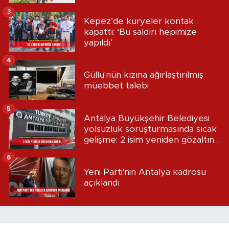
3
Kepez’de kuryeler kontak
kapattı: ‘Bu saldırı hepimize
yapıldı’
4
Güllü'nün kızına ağırlaştırılmış
müebbet talebi
5
Antalya Büyükşehir Belediyesi
yolsuzluk soruşturmasında sıcak
gelişme: 2 isim yeniden gözaltına
alındı
6
Yeni Parti'nin Antalya kadrosu
açıklandı