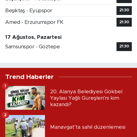
Beşiktaş - Eyüpspor
21:30
Amed - Erzurumspor FK
21:30
17 Ağustos, Pazartesi
Samsunspor - Göztepe
21:30
Trend Haberler
1
20. Alanya Belediyesi Gökbel
Yaylası Yağlı Güreşleri'ni kim
kazandı?
2
Manavgat’ta sahil düzenlemesi