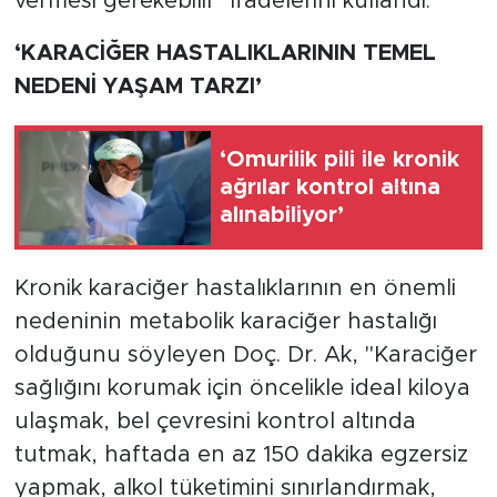
vermesi gerekebilir" ifadelerini kullandı.
‘KARACİĞER HASTALIKLARININ TEMEL
NEDENİ YAŞAM TARZI’
‘Omurilik pili ile kronik
ağrılar kontrol altına
alınabiliyor’
Kronik karaciğer hastalıklarının en önemli
nedeninin metabolik karaciğer hastalığı
olduğunu söyleyen Doç. Dr. Ak, "Karaciğer
sağlığını korumak için öncelikle ideal kiloya
ulaşmak, bel çevresini kontrol altında
tutmak, haftada en az 150 dakika egzersiz
yapmak, alkol tüketimini sınırlandırmak,