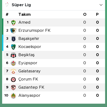
Süper Lig
#
Takım
O
P
Amed
0
0
1
Erzurumspor FK
0
0
2
Başakşehir
0
0
3
Kocaelispor
0
0
4
Beşiktaş
0
0
5
Eyüpspor
0
0
6
Galatasaray
0
0
7
Çorum FK
0
0
8
Gaziantep FK
0
0
9
Alanyaspor
0
0
10