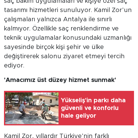
saç bakım uygulamaları ve kişiye özel saç
tasarımı hizmetleri sunuluyor. Kamil Zor’un
çalışmaları yalnızca Antalya ile sınırlı
kalmıyor. Özellikle saç renklendirme ve
teknik uygulamalar konusundaki uzmanlığı
sayesinde birçok kişi şehir ve ülke
değiştirerek salonu ziyaret etmeyi tercih
ediyor.
'Amacımız üst düzey hizmet sunmak'
Yükseliş'in parkı daha
güvenli ve konforlu
hale geliyor
Kamil Zor, yıllardır Türkiye’nin farklı