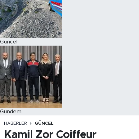
Magazin
Özel Haber
Güncel
Politika
Resmi İlanlar
Sağlık
Spor
Turizm
Gündem
HABERLER
GÜNCEL
Kamil Zor Coiffeur