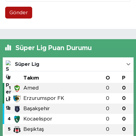
Gönder
Süper Lig Puan Durumu
Süper Lig
#
Takım
O
P
Amed
0
0
1
Erzurumspor FK
0
0
2
Başakşehir
0
0
3
Kocaelispor
0
0
4
Beşiktaş
0
0
5