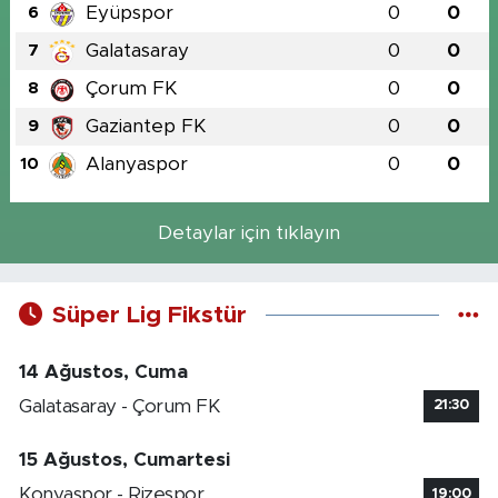
Eyüpspor
0
0
6
Galatasaray
0
0
7
Çorum FK
0
0
8
Gaziantep FK
0
0
9
Alanyaspor
0
0
10
Detaylar için tıklayın
Süper Lig Fikstür
14 Ağustos, Cuma
Galatasaray - Çorum FK
21:30
15 Ağustos, Cumartesi
Konyaspor - Rizespor
19:00