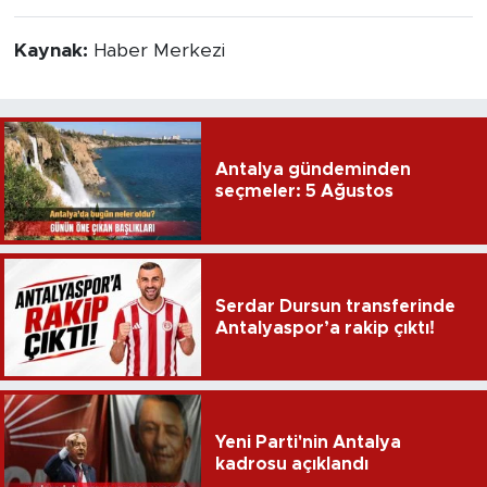
Kaynak:
Haber Merkezi
Antalya gündeminden
seçmeler: 5 Ağustos
Serdar Dursun transferinde
Antalyaspor’a rakip çıktı!
Yeni Parti'nin Antalya
kadrosu açıklandı