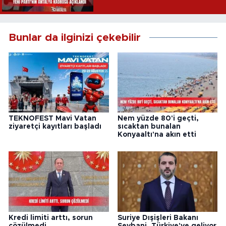
Bunlar da ilginizi çekebilir
TEKNOFEST Mavi Vatan
Nem yüzde 80'i geçti,
ziyaretçi kayıtları başladı
sıcaktan bunalan
Konyaaltı'na akın etti
Kredi limiti arttı, sorun
Suriye Dışişleri Bakanı
çözülmedi
Şeybani, Türkiye'ye geliyor