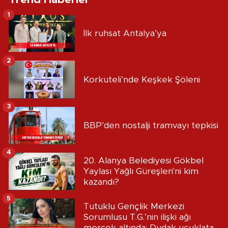
1
İlk ruhsat Antalya’ya
2
Korkuteli’nde Keşkek Şöleni
3
BBP’den nostalji tramvayı tepkisi
4
20. Alanya Belediyesi Gökbel
Yaylası Yağlı Güreşleri'ni kim
kazandı?
5
Tutuklu Gençlik Merkezi
Sorumlusu T.G.’nin ilişki ağı
mercek altında: Dudak uçuklatan