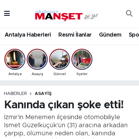
Asayiş
Antalya Nöbetçi Eczaneler
Antalya Haberleri
Resmi İlanlar
Gündem
Spo
Bilim & Teknoloji
Antalya Hava Durumu
Eğitim
Antalya Namaz Vakitleri
Ekonomi
Antalya Trafik Yoğunluk Haritası
Antalya
Asayiş
Güncel
İlçeler
Güncel
Süper Lig Puan Durumu ve Fikstür
HABERLER
ASAYIŞ
Kanında çıkan şoke etti!
Gündem
Tüm Manşetler
İzmir'in Menemen ilçesinde otomobiliyle
İlçeler
Son Dakika Haberleri
İsmet Güzelküçük'ün (31) aracına arkadan
çarpıp, ölümüne neden olan, kanında
Kültür- Sanat
Haber Arşivi