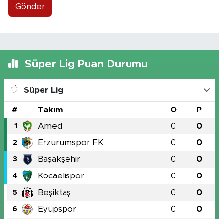
Gönder
Süper Lig Puan Durumu
Süper Lig
#
Takım
O
P
Amed
0
0
1
Erzurumspor FK
0
0
2
Başakşehir
0
0
3
Kocaelispor
0
0
4
Beşiktaş
0
0
5
Eyüpspor
0
0
6