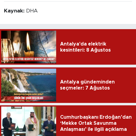
Kaynak:
DHA
Antalya'da elektrik
kesintileri: 8 Ağustos
Antalya gündeminden
seçmeler: 7 Ağustos
Cumhurbaşkanı Erdoğan’dan
‘Mekke Ortak Savunma
Anlaşması’ ile ilgili açıklama