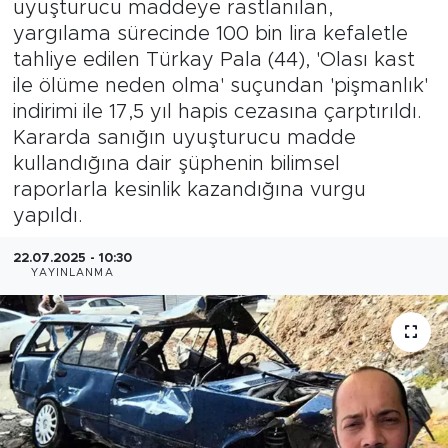
uyuşturucu maddeye rastlanılan,
yargılama sürecinde 100 bin lira kefaletle
Magazin
tahliye edilen Türkay Pala (44), 'Olası kast
ile ölüme neden olma' suçundan 'pişmanlık'
Özel Haber
indirimi ile 17,5 yıl hapis cezasına çarptırıldı.
Kararda sanığın uyuşturucu madde
Politika
kullandığına dair şüphenin bilimsel
raporlarla kesinlik kazandığına vurgu
Resmi İlanlar
yapıldı.
Sağlık
22.07.2025 - 10:30
YAYINLANMA
Spor
Turizm