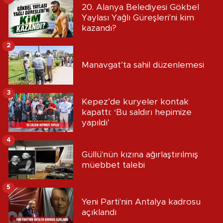
20. Alanya Belediyesi Gökbel
Yaylası Yağlı Güreşleri'ni kim
kazandı?
2
Manavgat’ta sahil düzenlemesi
3
Kepez’de kuryeler kontak
kapattı: ‘Bu saldırı hepimize
yapıldı’
4
Güllü'nün kızına ağırlaştırılmış
müebbet talebi
5
Yeni Parti'nin Antalya kadrosu
açıklandı