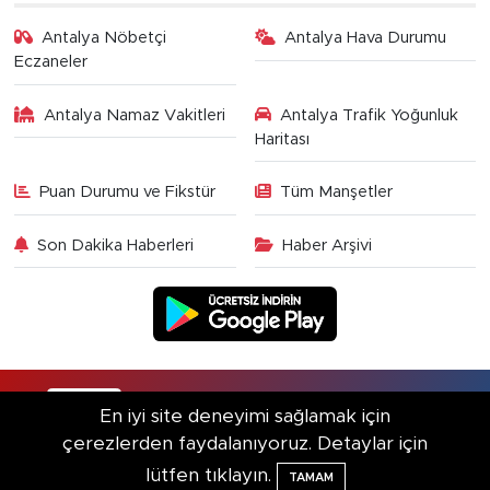
Antalya Nöbetçi
Antalya Hava Durumu
Eczaneler
Antalya Namaz Vakitleri
Antalya Trafik Yoğunluk
Haritası
Puan Durumu ve Fikstür
Tüm Manşetler
Son Dakika Haberleri
Haber Arşivi
RSS
Copyright © 2025. Her hakkı saklıdır.
En iyi site deneyimi sağlamak için
çerezlerden faydalanıyoruz. Detaylar için
Haber Yazılımı:
TE Bilişim
lütfen tıklayın.
TAMAM