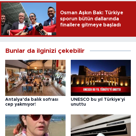
Osman Aşkın Bak: Türkiye
sporun bütün dallarında
finallere gitmeye başladı
Bunlar da ilginizi çekebilir
Antalya’da balık sofrası
UNESCO bu yıl Türkiye'yi
cep yakmıyor!
unuttu