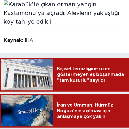
Kaynak:
İHA
Kişisel temizliğine özen
göstermeyen eş boşanmada
"tam kusurlu" sayıldı
İran ve Umman, Hürmüz
Boğazı’nın açılması için
anlaşmaya çok yakın