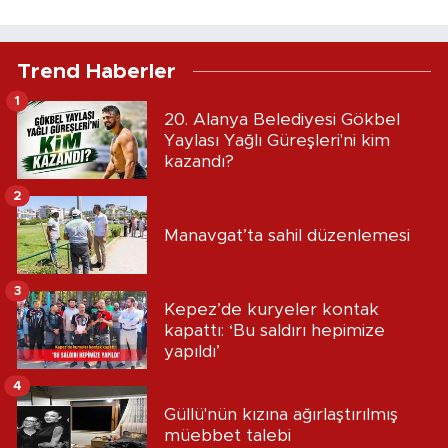
Trend Haberler
1
20. Alanya Belediyesi Gökbel
Yaylası Yağlı Güreşleri'ni kim
kazandı?
2
Manavgat’ta sahil düzenlemesi
3
Kepez’de kuryeler kontak
kapattı: ‘Bu saldırı hepimize
yapıldı’
4
Güllü'nün kızına ağırlaştırılmış
müebbet talebi