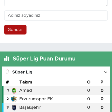
Gönder
Süper Lig Puan Durumu
Süper Lig
#
Takım
O
P
Amed
0
0
1
Erzurumspor FK
0
0
2
Başakşehir
0
0
3