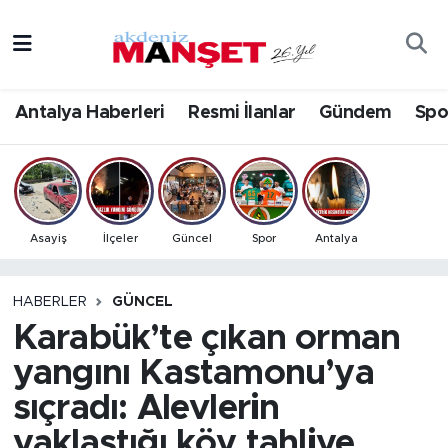
Asayiş
Antalya Nöbetçi Eczaneler
Antalya Haberleri
Resmi İlanlar
Gündem
Spo
Bilim & Teknoloji
Antalya Hava Durumu
Eğitim
Antalya Namaz Vakitleri
Ekonomi
Antalya Trafik Yoğunluk Haritası
Asayiş
İlçeler
Güncel
Spor
Antalya
Güncel
Süper Lig Puan Durumu ve Fikstür
HABERLER
GÜNCEL
Karabük’te çıkan orman
Gündem
Tüm Manşetler
yangını Kastamonu’ya
İlçeler
Son Dakika Haberleri
sıçradı: Alevlerin
Kültür- Sanat
Haber Arşivi
yaklaştığı köy tahliye