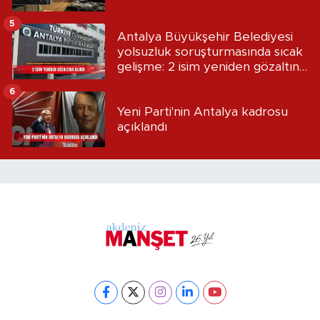
5
Antalya Büyükşehir Belediyesi
yolsuzluk soruşturmasında sıcak
gelişme: 2 isim yeniden gözaltına
alındı
6
Yeni Parti'nin Antalya kadrosu
açıklandı