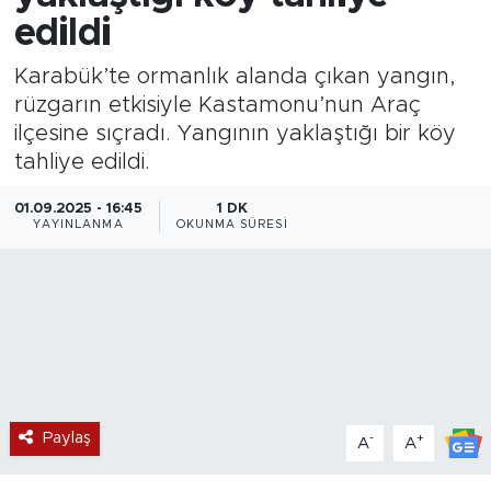
edildi
Magazin
Karabük’te ormanlık alanda çıkan yangın,
Özel Haber
rüzgarın etkisiyle Kastamonu’nun Araç
ilçesine sıçradı. Yangının yaklaştığı bir köy
Politika
tahliye edildi.
Resmi İlanlar
01.09.2025 - 16:45
1 DK
YAYINLANMA
OKUNMA SÜRESI
Sağlık
Spor
Turizm
Paylaş
-
+
A
A