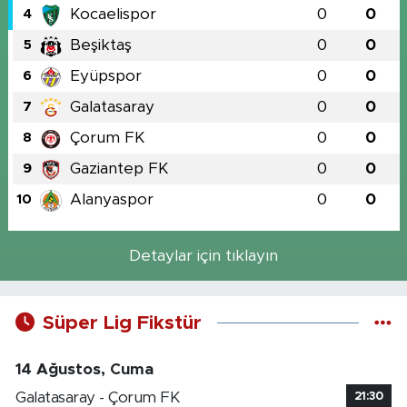
Kocaelispor
0
0
4
Beşiktaş
0
0
5
Eyüpspor
0
0
6
Galatasaray
0
0
7
Çorum FK
0
0
8
Gaziantep FK
0
0
9
Alanyaspor
0
0
10
Detaylar için tıklayın
Süper Lig Fikstür
14 Ağustos, Cuma
Galatasaray - Çorum FK
21:30