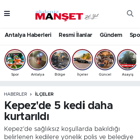
Asayiş
Antalya Nöbetçi Eczaneler
Antalya Haberleri
Resmi İlanlar
Gündem
Spo
Bilim & Teknoloji
Antalya Hava Durumu
Eğitim
Antalya Namaz Vakitleri
Ekonomi
Antalya Trafik Yoğunluk Haritası
Spor
Antalya
Bölge
İlçeler
Güncel
Asayiş
Güncel
Süper Lig Puan Durumu ve Fikstür
HABERLER
İLÇELER
Kepez'de 5 kedi daha
Gündem
Tüm Manşetler
kurtarıldı
İlçeler
Son Dakika Haberleri
Kepez’de sağlıksız koşullarda bakıldığı
Kültür- Sanat
Haber Arşivi
belirlenen kedilere yönelik polis ve belediye