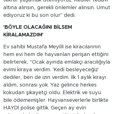
tekrar yaşamak istemiyoruz. Kediler tedavi
altına alınsın, gerekli önlemler alınsın. Umut
ediyoruz ki bu son olur" dedi.
'BÖYLE OLACAĞINI BİLSEM
KİRALAMAZDIM'
Ev sahibi Mustafa Meyilli ise kiracılarının
hem evi hem de hayvanları perişan ettiğini
belirterek, “Ocak ayında emlakçı aracılığıyla
evimi kiraya verdim. 'Kedi besleyeceğiz'
dediler, ben de izin verdim. İlk 1 aylık kirayı
aldım, sonrası yok. Yaz gelince herkes
kokudan şikayetçi oldu. Elektrik ve suyu
bile ödememişler. Hayvanseverlerle birlikte
HAYDİ polise gittik. Geçen ay evin