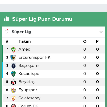
Süper Lig Puan Durumu
Süper Lig
#
Takım
O
P
Amed
0
0
1
Erzurumspor FK
0
0
2
Başakşehir
0
0
3
Kocaelispor
0
0
4
Beşiktaş
0
0
5
Eyüpspor
0
0
6
Galatasaray
0
0
7
Çorum FK
0
0
8