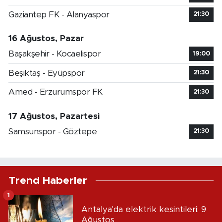
Gaziantep FK - Alanyaspor
21:30
16 Ağustos, Pazar
Başakşehir - Kocaelispor
19:00
Beşiktaş - Eyüpspor
21:30
Amed - Erzurumspor FK
21:30
17 Ağustos, Pazartesi
Samsunspor - Göztepe
21:30
Trend Haberler
1
Antalya'da elektrik kesintileri: 9
Ağustos