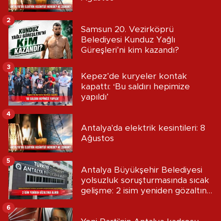
2
Samsun 20. Vezirköprü
Belediyesi Kunduz Yağlı
Güreşleri’ni kim kazandı?
3
Kepez’de kuryeler kontak
kapattı: ‘Bu saldırı hepimize
yapıldı’
4
Antalya'da elektrik kesintileri: 8
Ağustos
5
Antalya Büyükşehir Belediyesi
yolsuzluk soruşturmasında sıcak
gelişme: 2 isim yeniden gözaltına
alındı
6