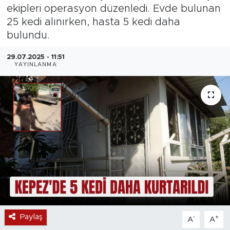
ekipleri operasyon düzenledi. Evde bulunan
Magazin
25 kedi alınırken, hasta 5 kedi daha
bulundu.
Özel Haber
29.07.2025 - 11:51
YAYINLANMA
Politika
Resmi İlanlar
Sağlık
Spor
Turizm
Paylaş
-
+
A
A