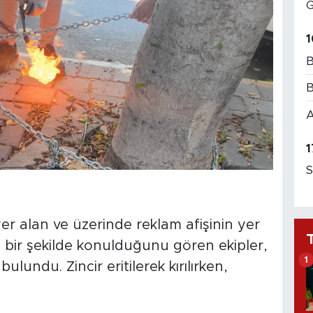
G
1
B
B
A
1
S
er alan ve üzerinde reklam afişinin yer
li bir şekilde konulduğunu gören ekipler,
1
undu. Zincir eritilerek kırılırken,