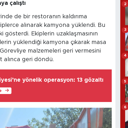
ya çalıştı
2
nde de bir restoranın kaldırıma
plerce alınarak kamyona yüklendi. Bu
3
i gösterdi. Ekiplerin uzaklaşmasının
lerin yüklendiği kamyona çıkarak masa
. Görevliye malzemeleri geri vermesini
4
 alınca geri döndü.
iyesi’ne yönelik operasyon: 13 gözaltı
5
le
6