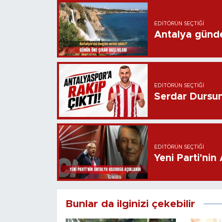
EDITÖRÜN SEÇTIĞI
Antalya günd
EDITÖRÜN SEÇTIĞI
Serdar Dursun 
EDITÖRÜN SEÇTIĞI
Yeni Parti'nin
Bunlar da ilginizi çekebilir