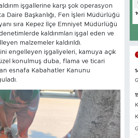
aldırım işgallerine karşı şok operasyon
1
ta Daire Başkanlığı, Fen İşleri Müdürlüğü
 yanı sıra Kepez İlçe Emniyet Müdürlüğü
 denetimlerde kaldırımları işgal eden ve
leyen malzemeler kaldırıldı.
ini engelleyen işgaliyeleri, kamuya açık
üzel konulmuş duba, flama ve ticari
uran esnafa Kabahatler Kanunu
1
uladı.
G
1
K
K
G