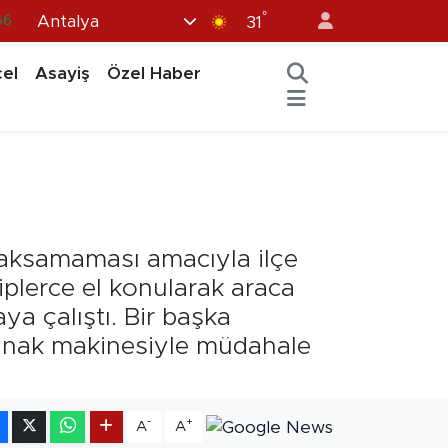
°
Antalya
05
31
18
el
Asayiş
Özel Haber
22
39
%0
66
n aksamaması amacıyla ilçe
iplerce el konularak araca
a çalıştı. Bir başka
aynak makinesiyle müdahale
-
+
A
A