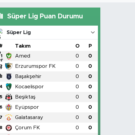
Süper Lig Puan Durumu
Süper Lig
#
Takım
O
P
Amed
0
0
1
Erzurumspor FK
0
0
2
Başakşehir
0
0
3
Kocaelispor
0
0
4
Beşiktaş
0
0
5
Eyüpspor
0
0
6
Galatasaray
0
0
7
Çorum FK
0
0
8