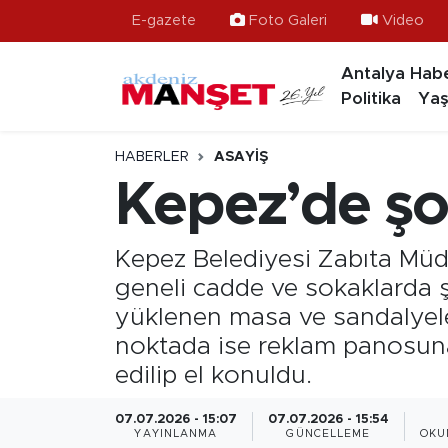
E-gazete
Foto Galeri
Video
Antalya Habe
Asayiş
Hava Durumu
Politika
Yaş
Bilim & Teknoloji
Trafik Durumu
HABERLER
ASAYIŞ
Eğitim
Süper Lig Puan Durumu ve Fikstür
Kepez’de şo
Ekonomi
Tüm Manşetler
Kepez Belediyesi Zabıta Müdü
Güncel
Son Dakika Haberleri
geneli cadde ve sokaklarda ş
yüklenen masa ve sandalyeler
Gündem
Haber Arşivi
noktada ise reklam panosuna
edilip el konuldu.
İlçeler
07.07.2026 - 15:07
07.07.2026 - 15:54
Kültür- Sanat
YAYINLANMA
GÜNCELLEME
OKU