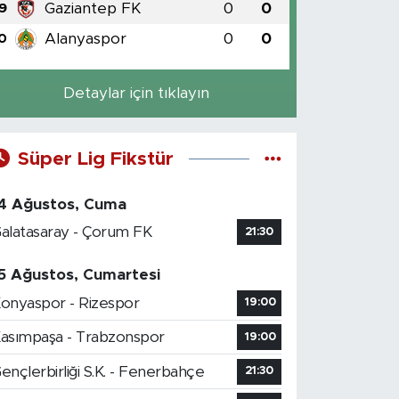
Gaziantep FK
0
0
9
Alanyaspor
0
0
0
Detaylar için tıklayın
Süper Lig Fikstür
4 Ağustos, Cuma
alatasaray - Çorum FK
21:30
5 Ağustos, Cumartesi
onyaspor - Rizespor
19:00
asımpaşa - Trabzonspor
19:00
ençlerbirliği S.K. - Fenerbahçe
21:30