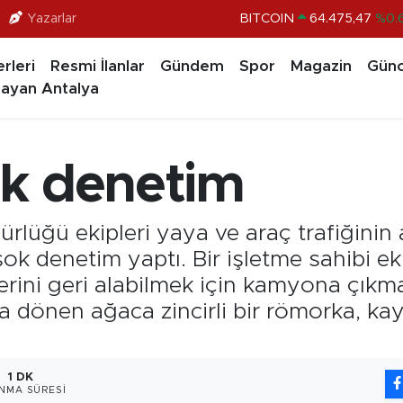
Yazarlar
DOLAR
47,5971
%0.
EURO
55,1336
%0.
rleri
Resmi İlanlar
Gündem
Spor
Magazin
Günc
STERLİN
64,2534
%0.
ayan Antalya
GRAM ALTIN
6518.23
%0.
BİST100
13.703
k denetim
BITCOIN
64.475,47
%0.
rlüğü ekipleri yaya ve araç trafiğini
ok denetim yaptı. Bir işletme sahibi ek
ini geri alabilmek için kamyona çıkmay
 dönen ağaca zincirli bir römorka, k
1 DK
NMA SÜRESI