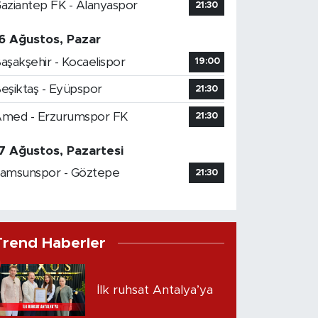
aziantep FK - Alanyaspor
21:30
6 Ağustos, Pazar
aşakşehir - Kocaelispor
19:00
eşiktaş - Eyüpspor
21:30
med - Erzurumspor FK
21:30
7 Ağustos, Pazartesi
amsunspor - Göztepe
21:30
Trend Haberler
İlk ruhsat Antalya’ya