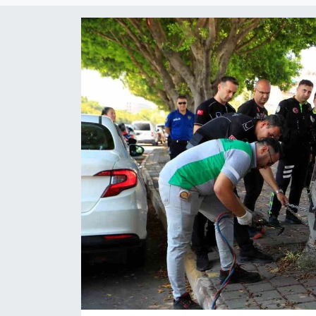
Magazin
Özel Haber
Politika
Resmi İlanlar
Sağlık
Spor
Turizm