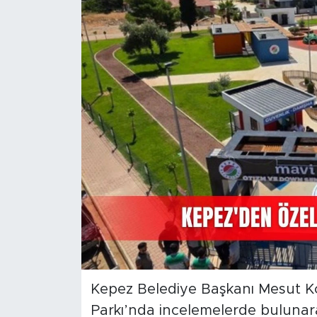
Magazin
Özel Haber
Politika
Resmi İlanlar
Sağlık
Spor
Turizm
​Kepez Belediye Başkanı Mesut 
Parkı’nda incelemelerde bulunarak