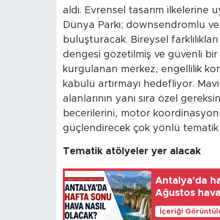
aldı. Evrensel tasarım ilkelerine
Dünya Parkı; downsendromlu ve oti
buluşturacak. Bireysel farklılıklar
dengesi gözetilmiş ve güvenli bi
kurgulanan merkez, engellilik ko
kabulü artırmayı hedefliyor. Mavi 
alanlarının yanı sıra özel gereksi
becerilerini, motor koordinasyonla
güçlendirecek çok yönlü tematik 
Tematik atölyeler yer alacak
Antalya'da ha
Ağustos hav
İçeriği Görüntü