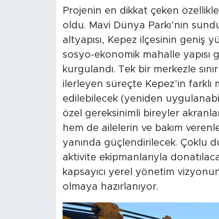
Projenin en dikkat çeken özellikler
oldu. Mavi Dünya Parkı’nın sund
altyapısı, Kepez ilçesinin geniş
sosyo-ekonomik mahalle yapısı g
kurgulandı. Tek bir merkezle sını
ilerleyen süreçte Kepez’in farklı
edilebilecek (yeniden uygulanab
özel gereksinimli bireyler akranla
hem de ailelerin ve bakım verenler
yanında güçlendirilecek. Çoklu du
aktivite ekipmanlarıyla donatıla
kapsayıcı yerel yönetim vizyonu
olmaya hazırlanıyor.