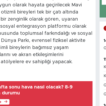
 uygun olarak hayata geçirilecek Mavi
zmli bireyleri tek bir çatı altında
ı bir zenginlik olarak gören, uyaran
r sosyal entegrasyon platformu olarak
nusunda toplumsal farkındalığı ve sosyal
Dünya Parkı, evrensel fiziksel aktivite
1
nimli bireylerin bağımsız yaşam
G
rını ve akran etkileşimlerini
1
atölyelere ev sahipliği yapacak.
K
K
G
fta sonu hava nasıl olacak? 8-9
a durumu
G
le
1