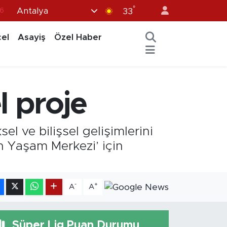
°
Antalya
6
33
7
el
Asayiş
Özel Haber
1
2
44
l proje
4
el ve bilişsel gelişimlerini
n Yaşam Merkezi’ için
-
+
A
A
Süper Lig Puan Durumu