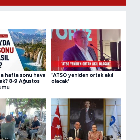
da hafta sonu hava
’ATSO yeniden ortak akıl
cak? 8-9 Ağustos
olacak’
rumu