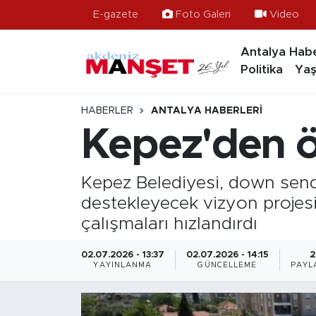
E-gazete
Foto Galeri
Video
Antalya Habe
Asayiş
Hava Durumu
Politika
Yaş
Bilim & Teknoloji
Trafik Durumu
HABERLER
ANTALYA HABERLERI
Eğitim
Süper Lig Puan Durumu ve Fikstür
Kepez'den öz
Ekonomi
Tüm Manşetler
Kepez Belediyesi, down sendro
Güncel
Son Dakika Haberleri
destekleyecek vizyon projes
çalışmaları hızlandırdı
Gündem
Haber Arşivi
02.07.2026 - 13:37
02.07.2026 - 14:15
2
YAYINLANMA
GÜNCELLEME
PAYL
İlçeler
Kültür- Sanat