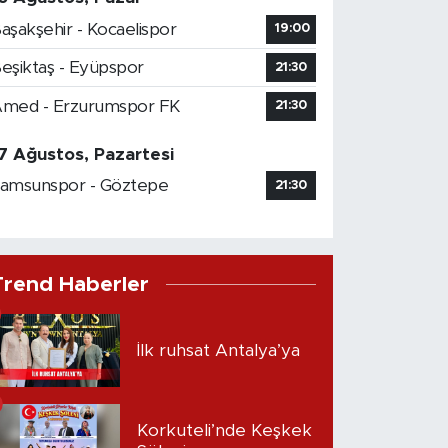
aşakşehir - Kocaelispor
19:00
eşiktaş - Eyüpspor
21:30
med - Erzurumspor FK
21:30
7 Ağustos, Pazartesi
amsunspor - Göztepe
21:30
Trend Haberler
İlk ruhsat Antalya’ya
Korkuteli’nde Keşkek