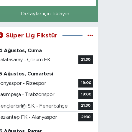
Detaylar için tıklayın
Süper Lig Fikstür
4 Ağustos, Cuma
alatasaray - Çorum FK
21:30
5 Ağustos, Cumartesi
onyaspor - Rizespor
19:00
asımpaşa - Trabzonspor
19:00
ençlerbirliği S.K. - Fenerbahçe
21:30
aziantep FK - Alanyaspor
21:30
6 Ağustos, Pazar