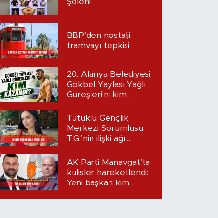
Şöleni
BBP’den nostalji
tramvayı tepkisi
20. Alanya Belediyesi
Gökbel Yaylası Yağlı
Güreşleri'ni kim
kazandı?
Tutuklu Gençlik
Merkezi Sorumlusu
T.G.’nin ilişki ağı
mercek altında:
Dudak uçuklatan
AK Parti Manavgat’ta
iddialar!
kulisler hareketlendi:
Yeni başkan kim
olacak?