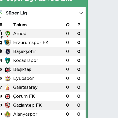
Süper Lig
#
Takım
O
P
Amed
0
0
1
Erzurumspor FK
0
0
2
Başakşehir
0
0
3
Kocaelispor
0
0
4
Beşiktaş
0
0
5
Eyüpspor
0
0
6
Galatasaray
0
0
7
Çorum FK
0
0
8
Gaziantep FK
0
0
9
Alanyaspor
0
0
0