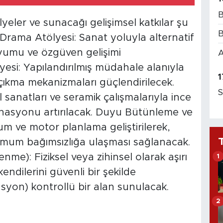
B
eler ve sunacağı gelişimsel katkılar şu
B
e Drama Atölyesi: Sanat yoluyla alternatif
 uyumu ve özgüven gelişimi
A
esi: Yapılandırılmış müdahale alanıyla
1
çıkma mekanizmaları güçlendirilecek.
S
 sanatları ve seramik çalışmalarıyla ince
inasyonu artırılacak. Duyu Bütünleme ve
um ve motor planlama geliştirilerek,
mum bağımsızlığa ulaşması sağlanacak.
me): Fiziksel veya zihinsel olarak aşırı
1
ndilerini güvenli bir şekilde
lasyon) kontrollü bir alan sunulacak.
2