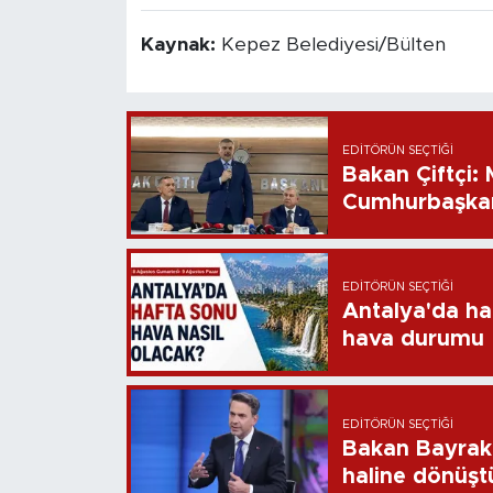
Kaynak:
Kepez Belediyesi/Bülten
EDITÖRÜN SEÇTIĞI
Bakan Çiftçi:
Cumhurbaşkan
EDITÖRÜN SEÇTIĞI
Antalya'da ha
hava durumu
EDITÖRÜN SEÇTIĞI
Bakan Bayrakt
haline dönüştü