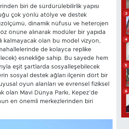
inden biri de sürdürülebilirlik yapısı
3
uğu çok yönlü atölye ve destek
 yüzölçümü, dinamik nüfusu ve heterojen
öz önüne alınarak modüler bir yapıda
4
rlı kalmayacak olan bu model vizyon,
 mahallelerinde de kolayca replike
ilecek) esnekliğe sahip. Bu sayede hem
5
rıyla eşit şartlarda sosyalleşebilecek
in sosyal destek ağları ilçenin dört bir
yusal oyun alanları ve evrensel fiziksel
6
cak olan Mavi Dünya Parkı, Kepez’de
nun en önemli merkezlerinden biri