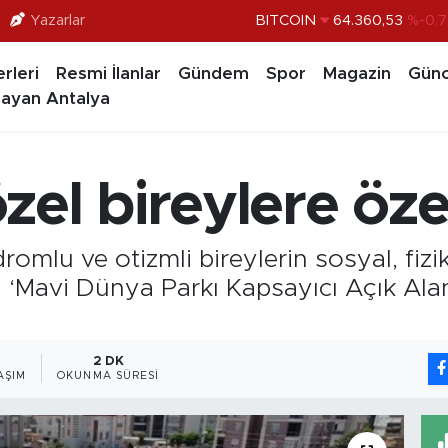
Yazarlar
BITCOIN
64.360,53
%-0.7
DOLAR
47,7069
%0.1
rleri
Resmi İlanlar
Gündem
Spor
Magazin
Günc
EURO
55,0265
%0.0
ayan Antalya
STERLİN
64,1897
%0.0
GRAM ALTIN
6574.81
%1.
el bireylere öze
BİST100
13.887
%6
mlu ve otizmli bireylerin sosyal, fiziks
i ‘Mavi Dünya Parkı Kapsayıcı Açık Ala
2 DK
AŞIM
OKUNMA SÜRESI