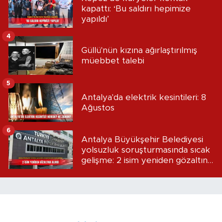
kapattı: ‘Bu saldırı hepimize
yapıldı’
4
Güllü'nün kızına ağırlaştırılmış
müebbet talebi
5
Antalya'da elektrik kesintileri: 8
Ağustos
6
Antalya Büyükşehir Belediyesi
yolsuzluk soruşturmasında sıcak
gelişme: 2 isim yeniden gözaltına
alındı