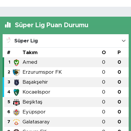
Süper Lig Puan Durumu
Süper Lig
#
Takım
O
P
Amed
0
0
1
Erzurumspor FK
0
0
2
Başakşehir
0
0
3
Kocaelispor
0
0
4
Beşiktaş
0
0
5
Eyüpspor
0
0
6
Galatasaray
0
0
7