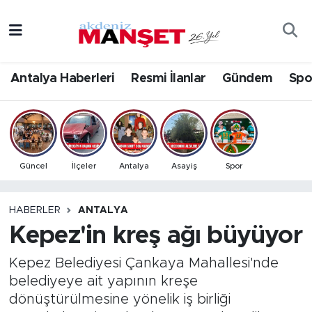
Asayiş
Antalya Nöbetçi Eczaneler
Antalya Haberleri
Resmi İlanlar
Gündem
Spo
Bilim & Teknoloji
Antalya Hava Durumu
Eğitim
Antalya Namaz Vakitleri
Ekonomi
Antalya Trafik Yoğunluk Haritası
Güncel
İlçeler
Antalya
Asayiş
Spor
Güncel
Süper Lig Puan Durumu ve Fikstür
HABERLER
ANTALYA
Kepez'in kreş ağı büyüyor
Gündem
Tüm Manşetler
Kepez Belediyesi Çankaya Mahallesi'nde
İlçeler
Son Dakika Haberleri
belediyeye ait yapının kreşe
dönüştürülmesine yönelik iş birliği
Kültür- Sanat
Haber Arşivi