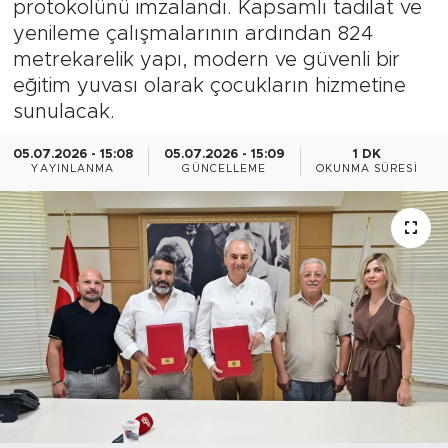
protokolünü imzalandı. Kapsamlı tadilat ve
yenileme çalışmalarının ardından 824
Magazin
metrekarelik yapı, modern ve güvenli bir
eğitim yuvası olarak çocukların hizmetine
Özel Haber
sunulacak.
Politika
05.07.2026 - 15:08
05.07.2026 - 15:09
1 DK
YAYINLANMA
GÜNCELLEME
OKUNMA SÜRESI
Resmi İlanlar
Sağlık
Spor
Turizm