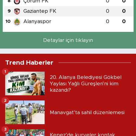
Çorum FK
0
0
8
Gaziantep FK
0
0
9
Alanyaspor
0
0
10
Detaylar için tıklayın
Trend Haberler
1
20. Alanya Belediyesi Gökbel
Yaylası Yağlı Güreşleri'ni kim
kazandı?
2
Manavgat’ta sahil düzenlemesi
3
Kepez’de kuryeler kontak