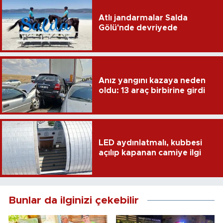
Atlı jandarmalar Salda
Gölü'nde devriyede
Anız yangını kazaya neden
oldu: 13 araç birbirine girdi
LED aydınlatmalı, kubbesi
açılıp kapanan camiye ilgi
Bunlar da ilginizi çekebilir