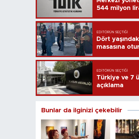
Merkezi yönet
544 milyon li
EDITÖRÜN SEÇTIĞI
Dört yaşındaki
masasına otu
EDITÖRÜN SEÇTIĞI
Türkiye ve 7 ül
açıklama
Bunlar da ilginizi çekebilir