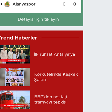
Alanyaspor
0
0
0
Detaylar için tıklayın
Trend Haberler
İlk ruhsat Antalya’ya
Korkuteli’nde Keşkek
Şöleni
BBP’den nostalji
tramvayı tepkisi