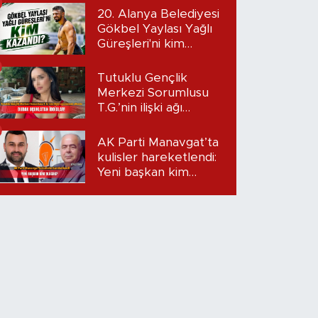
20. Alanya Belediyesi
Gökbel Yaylası Yağlı
Güreşleri'ni kim
kazandı?
Tutuklu Gençlik
Merkezi Sorumlusu
T.G.’nin ilişki ağı
mercek altında:
Dudak uçuklatan
AK Parti Manavgat’ta
iddialar!
kulisler hareketlendi:
Yeni başkan kim
olacak?