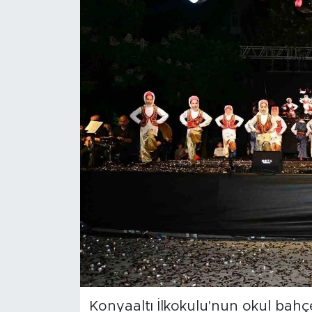
Magazin
Özel Haber
Politika
Resmi İlanlar
Sağlık
Spor
Turizm
Konyaaltı İlkokulu'nun okul bahçes