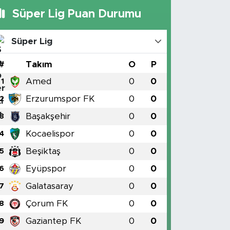
Süper Lig Puan Durumu
Süper Lig
#
Takım
O
P
Amed
0
0
1
Erzurumspor FK
0
0
2
Başakşehir
0
0
3
Kocaelispor
0
0
4
Beşiktaş
0
0
5
Eyüpspor
0
0
6
Galatasaray
0
0
7
Çorum FK
0
0
8
Gaziantep FK
0
0
9