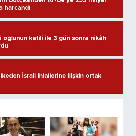
im bütçesinden Ar-Ge'ye 253 milyar
ra harcandı
 oğlunun katili ile 3 gün sonra nikâh
rdu
keden İsrail ihlallerine ilişkin ortak