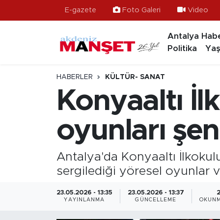
E-gazete
Foto Galeri
Video
Antalya Habe
Asayiş
Hava Durumu
Politika
Yaş
Bilim & Teknoloji
Trafik Durumu
HABERLER
KÜLTÜR- SANAT
Eğitim
Süper Lig Puan Durumu ve Fikstür
Konyaaltı İl
Ekonomi
Tüm Manşetler
oyunları şenl
Güncel
Son Dakika Haberleri
Antalya'da Konyaaltı İlkokul
Gündem
Haber Arşivi
sergilediği yöresel oyunlar v
İlçeler
23.05.2026 - 13:35
23.05.2026 - 13:37
YAYINLANMA
GÜNCELLEME
OKUNM
Kültür- Sanat