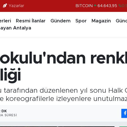
Yazarlar
DOLAR
47,6006
%0.0
EURO
55,0250
%0.0
rleri
Resmi İlanlar
Gündem
Spor
Magazin
Günc
STERLİN
64,2398
%0.
ayan Antalya
GRAM ALTIN
6513.94
%0.3
BİST100
13.799
%7
kokulu'ndan renkl
BITCOIN
64.643,95
%0.1
iği
u tarafından düzenlenen yıl sonu Halk O
e koreografilerle izleyenlere unutulmaz
2 DK
A SÜRESI