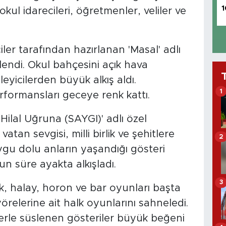
1
l idarecileri, öğretmenler, veliler ve
er tarafından hazırlanan 'Masal' adlı
lendi. Okul bahçesini açık hava
eyicilerden büyük alkış aldı.
1
formansları geceye renk kattı.
 Hilal Uğruna (SAYGI)' adlı özel
tan sevgisi, milli birlik ve şehitlere
2
ygu dolu anların yaşandığı gösteri
un süre ayakta alkışladı.
3
, halay, horon ve bar oyunları başta
relerine ait halk oyunlarını sahneledi.
lerle süslenen gösteriler büyük beğeni