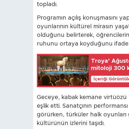
topladı.
Programın açılış konuşmasını y
oyunlarının kültürel mirasın yaşa
olduğunu belirterek, öğrencileri
ruhunu ortaya koyduğunu ifade e
Troya’ Ağusto
mitoloji 300 
İçeriği Görüntü
Geceye, kabak kemane virtüözü U
eşlik etti. Sanatçının performansı 
görürken, türküler halk oyunları
kültürünün izlerini taşıdı.