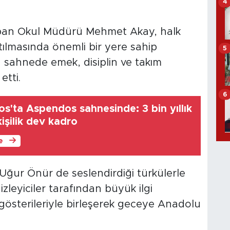
4
apan Okul Müdürü Mehmet Akay, halk
tılmasında önemli bir yere sahip
5
n sahnede emek, disiplin ve takım
tti.
6
s'ta Aspendos sahnesinde: 3 bin yıllık
kişilik dev kadro
le
ğur Önür de seslendirdiği türkülerle
izleyiciler tarafından büyük ilgi
 gösterileriyle birleşerek geceye Anadolu