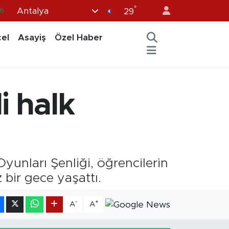
°
Antalya
6
29
2
el
Asayiş
Özel Haber
2
2
0
i halk
6
yunları Şenliği, öğrencilerin
 bir gece yaşattı.
-
+
A
A