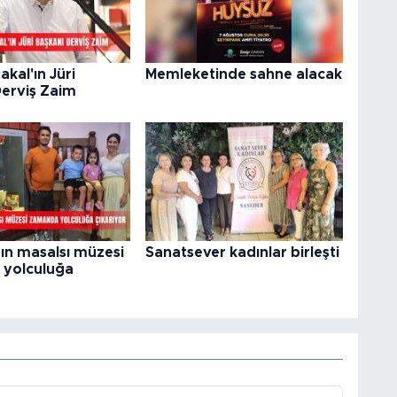
akal'ın Jüri
Memleketinde sahne alacak
Derviş Zaim
ın masalsı müzesi
Sanatsever kadınlar birleşti
yolculuğa