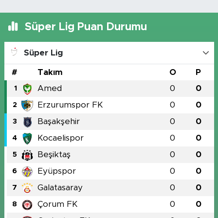
Süper Lig Puan Durumu
Süper Lig
#
Takım
O
P
Amed
0
0
1
Erzurumspor FK
0
0
2
Başakşehir
0
0
3
Kocaelispor
0
0
4
Beşiktaş
0
0
5
Eyüpspor
0
0
6
Galatasaray
0
0
7
Çorum FK
0
0
8