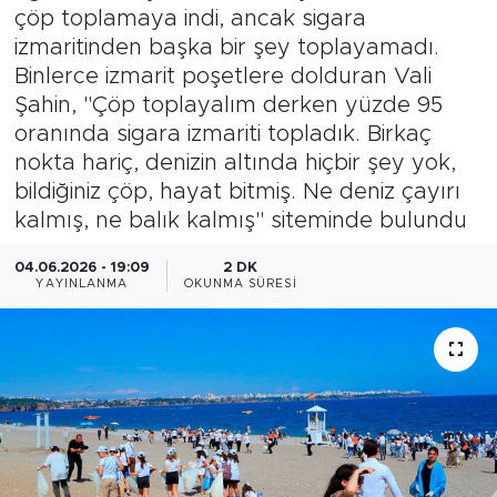
çöp toplamaya indi, ancak sigara
Magazin
izmaritinden başka bir şey toplayamadı.
Binlerce izmarit poşetlere dolduran Vali
Özel Haber
Şahin, "Çöp toplayalım derken yüzde 95
oranında sigara izmariti topladık. Birkaç
Politika
nokta hariç, denizin altında hiçbir şey yok,
bildiğiniz çöp, hayat bitmiş. Ne deniz çayırı
Resmi İlanlar
kalmış, ne balık kalmış" siteminde bulundu
Sağlık
04.06.2026 - 19:09
2 DK
YAYINLANMA
OKUNMA SÜRESI
Spor
Turizm