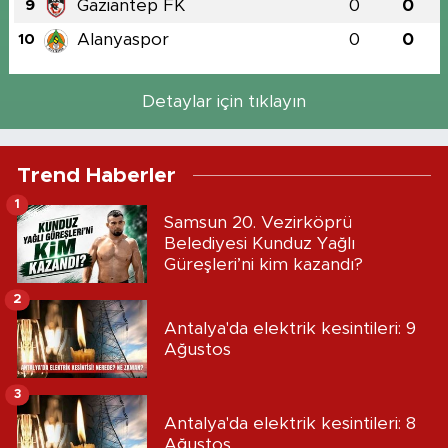
Gaziantep FK
0
0
9
Alanyaspor
0
0
10
Detaylar için tıklayın
Trend Haberler
1
Samsun 20. Vezirköprü
Belediyesi Kunduz Yağlı
Güreşleri’ni kim kazandı?
2
Antalya'da elektrik kesintileri: 9
Ağustos
3
Antalya'da elektrik kesintileri: 8
Ağustos