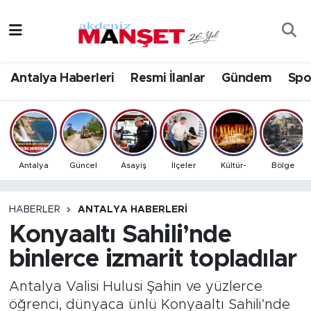
Asayiş
Antalya Nöbetçi Eczaneler
Antalya Haberleri
Resmi İlanlar
Gündem
Spo
Bilim & Teknoloji
Antalya Hava Durumu
Eğitim
Antalya Namaz Vakitleri
Ekonomi
Antalya Trafik Yoğunluk Haritası
Antalya
Güncel
Asayiş
İlçeler
Kültür-
Bölge
Güncel
Süper Lig Puan Durumu ve Fikstür
HABERLER
ANTALYA HABERLERI
Konyaaltı Sahili’nde
Gündem
Tüm Manşetler
binlerce izmarit topladılar
İlçeler
Son Dakika Haberleri
Antalya Valisi Hulusi Şahin ve yüzlerce
Kültür- Sanat
Haber Arşivi
öğrenci, dünyaca ünlü Konyaaltı Sahili’nde