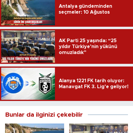
Antalya gündeminden
seçmeler: 10 Ağustos
AK Parti 25 yaşında: “25
yıldır Türkiye’nin yükünü
omuzladık”
Alanya 1221 FK tarih oluyor:
Manavgat FK 3. Lig’e geliyor!
Bunlar da ilginizi çekebilir