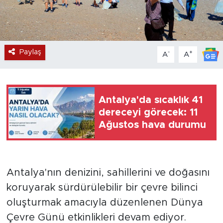
Paylaş
-
+
A
A
Antalya'da sıcaklık 41
dereceyi görecek: 11
Ağustos hava durumu
Antalya'nın denizini, sahillerini ve doğasını
koruyarak sürdürülebilir bir çevre bilinci
oluşturmak amacıyla düzenlenen Dünya
Çevre Günü etkinlikleri devam ediyor.