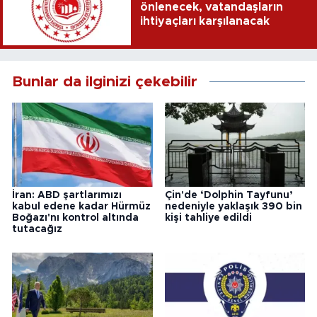
önlenecek, vatandaşların
ihtiyaçları karşılanacak
Bunlar da ilginizi çekebilir
İran: ABD şartlarımızı
Çin'de ‘Dolphin Tayfunu’
kabul edene kadar Hürmüz
nedeniyle yaklaşık 390 bin
Boğazı'nı kontrol altında
kişi tahliye edildi
tutacağız