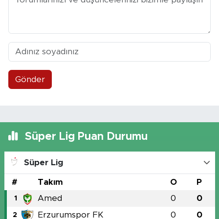
Gönder
Süper Lig Puan Durumu
Süper Lig
#
Takım
O
P
Amed
0
0
1
Erzurumspor FK
0
0
2