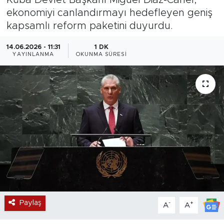
ekonomiyi canlandırmayı hedefleyen geniş
Magazin
kapsamlı reform paketini duyurdu.
Özel Haber
14.06.2026 - 11:31
1 DK
YAYINLANMA
OKUNMA SÜRESI
Politika
Resmi İlanlar
Sağlık
Spor
Turizm
Paylaş
-
+
A
A