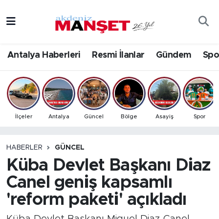
Asayiş
Antalya Nöbetçi Eczaneler
Antalya Haberleri
Resmi İlanlar
Gündem
Spo
Bilim & Teknoloji
Antalya Hava Durumu
Eğitim
Antalya Namaz Vakitleri
Ekonomi
Antalya Trafik Yoğunluk Haritası
İlçeler
Antalya
Güncel
Bölge
Asayiş
Spor
Güncel
Süper Lig Puan Durumu ve Fikstür
HABERLER
GÜNCEL
Küba Devlet Başkanı Diaz
Gündem
Tüm Manşetler
Canel geniş kapsamlı
İlçeler
Son Dakika Haberleri
'reform paketi' açıkladı
Kültür- Sanat
Haber Arşivi
Küba Devlet Başkanı Miguel Diaz-Canel,