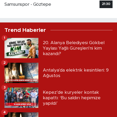
Samsunspor - Göztepe
21:30
Trend Haberler
1
20. Alanya Belediyesi Gökbel
Yaylası Yağlı Güreşleri'ni kim
kazandı?
2
Antalya'da elektrik kesintileri: 9
Ağustos
3
Kepez’de kuryeler kontak
kapattı: ‘Bu saldırı hepimize
yapıldı’
4