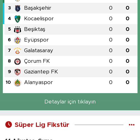
Başakşehir
0
0
3
Kocaelispor
0
0
4
Beşiktaş
0
0
5
Eyüpspor
0
0
6
Galatasaray
0
0
7
Çorum FK
0
0
8
Gaziantep FK
0
0
9
Alanyaspor
0
0
10
Detaylar için tıklayın
Süper Lig Fikstür