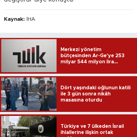
Kaynak:
İHA
Merkezi yönetim
bütçesinden Ar-Ge'ye 253
milyar 544 milyon lira
harcandı
Dört yaşındaki oğlunun katili
ile 3 gün sonra nikâh
masasına oturdu
Türkiye ve 7 ülkeden İsrail
ihlallerine ilişkin ortak