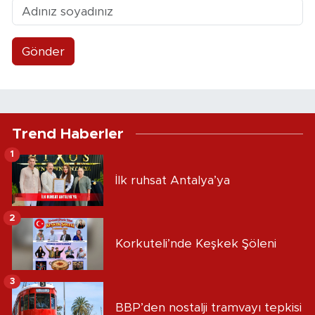
Gönder
Trend Haberler
1
İlk ruhsat Antalya’ya
2
Korkuteli’nde Keşkek Şöleni
3
BBP’den nostalji tramvayı tepkisi