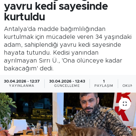
yavru kedi sayesinde
kurtuldu
Antalya'da madde bağımlılığından
kurtulmak için mücadele veren 34 yaşındaki
adam, sahiplendiği yavru kedi sayesinde
hayata tutundu. Kedisi yanından
ayrılmayan Sırrı Ü., 'Ona ölünceye kadar
bakacağım' dedi.
30.04.2026 - 12:37
30.04.2026 - 12:43
1
2
YAYINLANMA
GÜNCELLEME
PAYLAŞIM
OKUNM