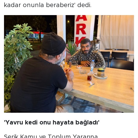
kadar onunla beraberiz' dedi.
'Yavru kedi onu hayata bağladı'
Serik Kamu ve Toplum Yararına