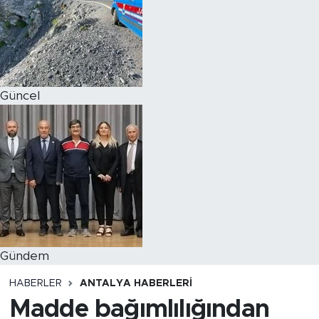
Magazin
Özel Haber
Güncel
Politika
Resmi İlanlar
Sağlık
Spor
Turizm
Gündem
HABERLER
ANTALYA HABERLERI
Madde bağımlılığından