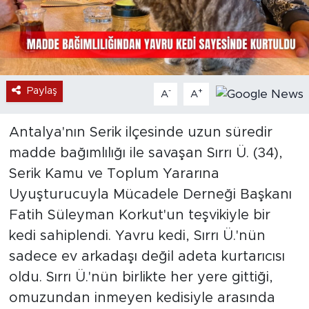
Paylaş
-
+
A
A
Antalya'nın Serik ilçesinde uzun süredir
madde bağımlılığı ile savaşan Sırrı Ü. (34),
Serik Kamu ve Toplum Yararına
Uyuşturucuyla Mücadele Derneği Başkanı
Fatih Süleyman Korkut'un teşvikiyle bir
kedi sahiplendi. Yavru kedi, Sırrı Ü.'nün
sadece ev arkadaşı değil adeta kurtarıcısı
oldu. Sırrı Ü.'nün birlikte her yere gittiği,
omuzundan inmeyen kedisiyle arasında