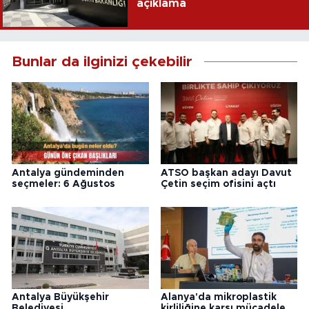
açıklama
Bunlar da ilginizi çekebilir
Antalya gündeminden
ATSO başkan adayı Davut
seçmeler: 6 Ağustos
Çetin seçim ofisini açtı
Antalya Büyükşehir
Alanya'da mikroplastik
Belediyesi
kirliliğine karşı mücadele