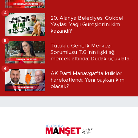
4
20. Alanya Belediyesi Gökbel
Yaylası Yağlı Güreşleri'ni kim
kazandı?
5
Tutuklu Gençlik Merkezi
Sorumlusu T.G.’nin ilişki ağı
mercek altında: Dudak uçuklatan
iddialar!
6
AK Parti Manavgat’ta kulisler
hareketlendi: Yeni başkan kim
olacak?