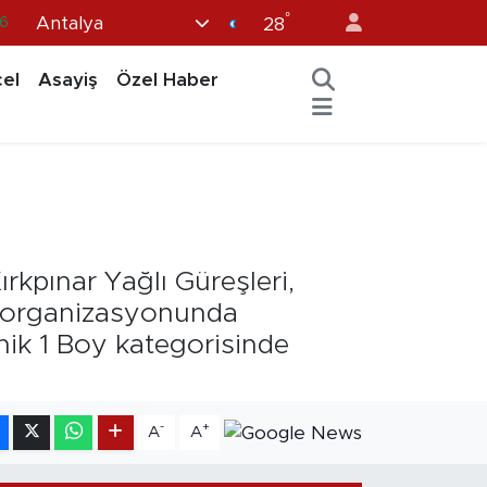
°
Antalya
0
28
8
el
Asayiş
Özel Haber
0
2
0
6
rkpınar Yağlı Güreşleri,
i organizasyonunda
ik 1 Boy kategorisinde
-
+
A
A