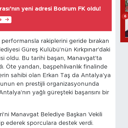
ası’nın yeni adresi Bodrum FK oldu!
6
le
 performansla rakiplerini geride bırakan
diyesi Güreş Kulübü'nün Kırkpınar'daki
si oldu. Bu tarihi başarı, Manavgat'ta
ı. Öte yandan, başpehlivanlık finalinde
erin sahibi olan Erkan Taş da Antalya'ya
runun en prestijli organizasyonunda
ntalya'nın yağlı güreşteki başarısını bir
eri'ni Manavgat Belediye Başkan Vekili
p ederek sporculara destek verdi.