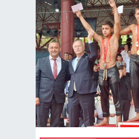
Magazin
Özel Haber
Politika
Resmi İlanlar
Sağlık
Spor
Turizm