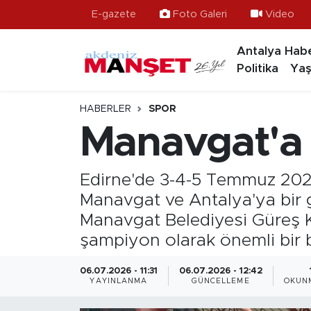
E-gazete
Foto Galeri
Video
Antalya Habe
Asayiş
Hava Durumu
Politika
Yaş
Bilim & Teknoloji
Trafik Durumu
HABERLER
SPOR
Eğitim
Süper Lig Puan Durumu ve Fikstür
Manavgat'a 
Ekonomi
Tüm Manşetler
Edirne'de 3-4-5 Temmuz 2026 
Güncel
Son Dakika Haberleri
Manavgat ve Antalya'ya bir
Manavgat Belediyesi Güreş K
Gündem
Haber Arşivi
şampiyon olarak önemli bir b
İlçeler
06.07.2026 - 11:31
06.07.2026 - 12:42
YAYINLANMA
GÜNCELLEME
OKUNM
Kültür- Sanat