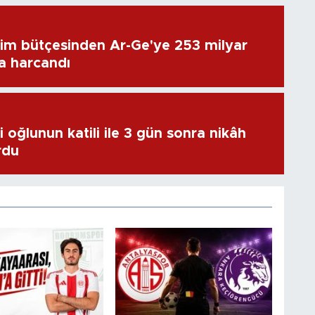
im bütçesinden Ar-Ge'ye 253 milyar
ra harcandı
 oğlunun katili ile 3 gün sonra nikâh
rdu