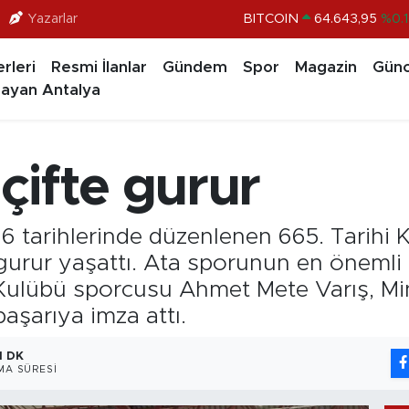
Yazarlar
DOLAR
47,6704
%
EURO
55,0406
%-0.0
rleri
Resmi İlanlar
Gündem
Spor
Magazin
Günc
STERLİN
64,2143
%
ayan Antalya
GRAM ALTIN
6500.87
%0.1
BİST100
13.799
%7
çifte gurur
BITCOIN
64.643,95
%0.1
tarihlerinde düzenlenen 665. Tarihi Kı
 gurur yaşattı. Ata sporunun en öneml
ulübü sporcusu Ahmet Mete Varış, Min
aşarıya imza attı.
1 DK
A SÜRESI