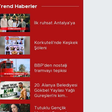
Trend Haberler
İlk ruhsat Antalya’ya
Korkuteli’nde Keşkek
Şöleni
BBP’den nostalji
tramvayı tepkisi
20. Alanya Belediyesi
Gökbel Yaylası Yağlı
Güreşleri'ni kim
kazandı?
Tutuklu Gençlik