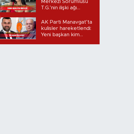
Merkezi Sorumlusu
T.G.’nin ilişki ağı
mercek altında:
Dudak uçuklatan
AK Parti Manavgat’ta
iddialar!
kulisler hareketlendi:
Yeni başkan kim
olacak?