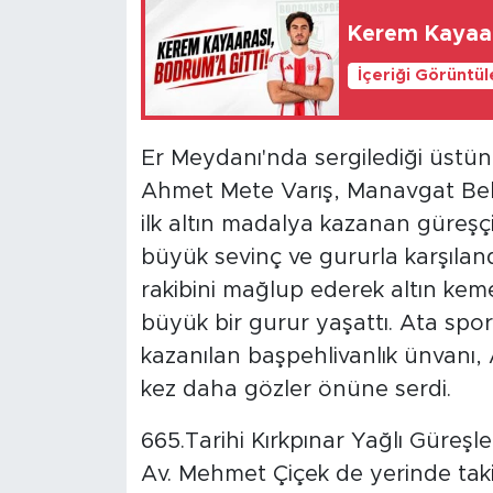
Kerem Kayaar
İçeriği Görüntü
Er Meydanı'nda sergilediği üstün
Ahmet Mete Varış, Manavgat Bele
ilk altın madalya kazanan güreşçi
büyük sevinç ve gururla karşıland
rakibini mağlup ederek altın kem
büyük bir gurur yaşattı. Ata spo
kazanılan başpehlivanlık ünvanı, A
kez daha gözler önüne serdi.
665.Tarihi Kırkpınar Yağlı Güreşl
Av. Mehmet Çiçek de yerinde taki