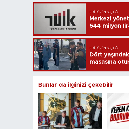
EDITÖRÜN SEÇTIĞI
Merkezi yönet
544 milyon li
EDITÖRÜN SEÇTIĞI
Dört yaşındaki
masasına otu
Bunlar da ilginizi çekebilir