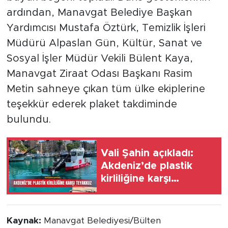
ardından, Manavgat Belediye Başkan
Yardımcısı Mustafa Öztürk, Temizlik İşleri
Müdürü Alpaslan Gün, Kültür, Sanat ve
Sosyal İşler Müdür Vekili Bülent Kaya,
Manavgat Ziraat Odası Başkanı Rasim
Metin sahneye çıkan tüm ülke ekiplerine
teşekkür ederek plaket takdiminde
bulundu.
Vali Şahin açıkladı:
Akdeniz’de plastik
kirliliğine karşı
teyakkuz
Kaynak:
Manavgat Belediyesi/Bülten