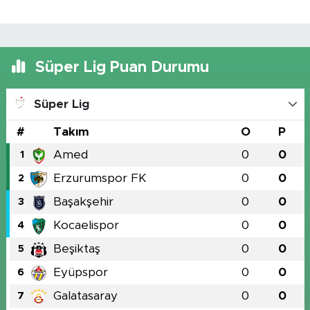
Süper Lig Puan Durumu
Süper Lig
#
Takım
O
P
Amed
0
0
1
Erzurumspor FK
0
0
2
Başakşehir
0
0
3
Kocaelispor
0
0
4
Beşiktaş
0
0
5
Eyüpspor
0
0
6
Galatasaray
0
0
7