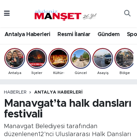
Asayiş
Antalya Nöbetçi Eczaneler
Antalya Haberleri
Resmi İlanlar
Gündem
Spo
Bilim & Teknoloji
Antalya Hava Durumu
Eğitim
Antalya Namaz Vakitleri
Ekonomi
Antalya Trafik Yoğunluk Haritası
Antalya
İlçeler
Kültür-
Güncel
Asayiş
Bölge
Güncel
Süper Lig Puan Durumu ve Fikstür
HABERLER
ANTALYA HABERLERI
Manavgat’ta halk dansları
Gündem
Tüm Manşetler
festivali
İlçeler
Son Dakika Haberleri
Manavgat Belediyesi tarafından
Kültür- Sanat
Haber Arşivi
düzenlenen12’nci Uluslararası Halk Dansları