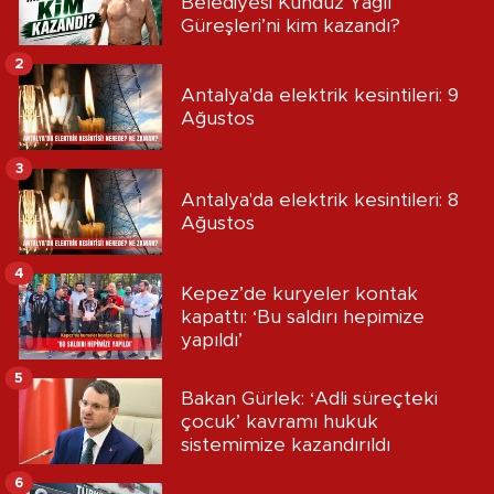
Belediyesi Kunduz Yağlı
Güreşleri’ni kim kazandı?
2
Antalya'da elektrik kesintileri: 9
Ağustos
3
Antalya'da elektrik kesintileri: 8
Ağustos
4
Kepez’de kuryeler kontak
kapattı: ‘Bu saldırı hepimize
yapıldı’
5
Bakan Gürlek: ‘Adli süreçteki
çocuk’ kavramı hukuk
sistemimize kazandırıldı
6