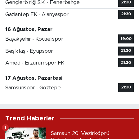
Gençlerbirliği S.K. - Fenerbahçe
21:30
Gaziantep FK - Alanyaspor
21:30
16 Ağustos, Pazar
Başakşehir - Kocaelispor
19:00
Beşiktaş - Eyüpspor
21:30
Amed - Erzurumspor FK
21:30
17 Ağustos, Pazartesi
Samsunspor - Göztepe
21:30
Trend Haberler
1
Samsun 20. Vezirköprü