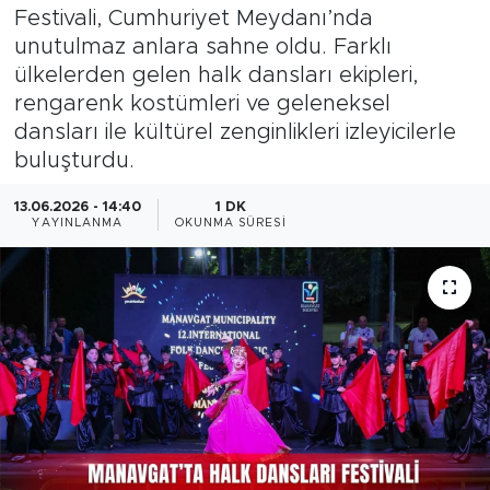
Festivali, Cumhuriyet Meydanı’nda
Magazin
unutulmaz anlara sahne oldu. Farklı
ülkelerden gelen halk dansları ekipleri,
Özel Haber
rengarenk kostümleri ve geleneksel
dansları ile kültürel zenginlikleri izleyicilerle
Politika
buluşturdu.
Resmi İlanlar
13.06.2026 - 14:40
1 DK
YAYINLANMA
OKUNMA SÜRESI
Sağlık
Spor
Turizm