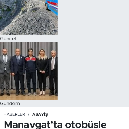
Magazin
Özel Haber
Güncel
Politika
Resmi İlanlar
Sağlık
Spor
Turizm
Gündem
HABERLER
ASAYIŞ
Manavgat’ta otobüsle