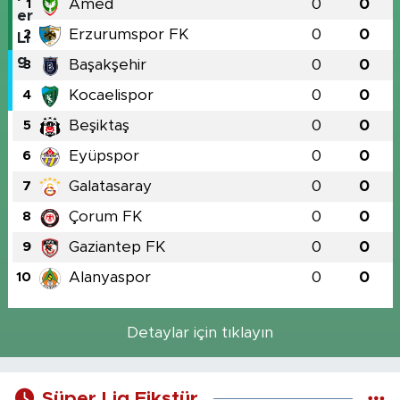
Amed
0
0
1
Erzurumspor FK
0
0
2
Başakşehir
0
0
3
Kocaelispor
0
0
4
Beşiktaş
0
0
5
Eyüpspor
0
0
6
Galatasaray
0
0
7
Çorum FK
0
0
8
Gaziantep FK
0
0
9
Alanyaspor
0
0
10
Detaylar için tıklayın
Süper Lig Fikstür