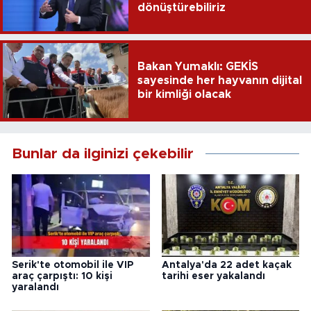
dönüştürebiliriz
Bakan Yumaklı: GEKİS
sayesinde her hayvanın dijital
bir kimliği olacak
Bunlar da ilginizi çekebilir
Serik'te otomobil ile VIP
Antalya'da 22 adet kaçak
araç çarpıştı: 10 kişi
tarihi eser yakalandı
yaralandı