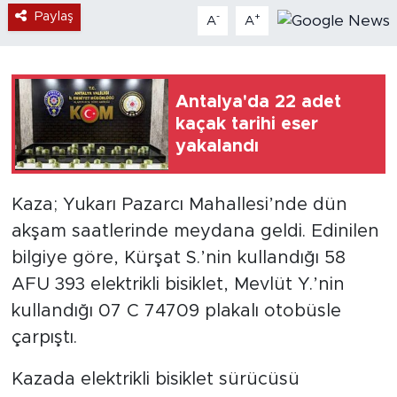
Paylaş
-
+
A
A
Antalya'da 22 adet
kaçak tarihi eser
yakalandı
Kaza; Yukarı Pazarcı Mahallesi’nde dün
akşam saatlerinde meydana geldi. Edinilen
bilgiye göre, Kürşat S.’nin kullandığı 58
AFU 393 elektrikli bisiklet, Mevlüt Y.’nin
kullandığı 07 C 74709 plakalı otobüsle
çarpıştı.
Kazada elektrikli bisiklet sürücüsü