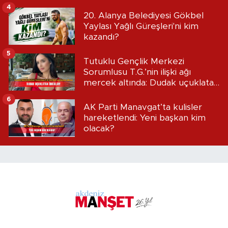
4
20. Alanya Belediyesi Gökbel
Yaylası Yağlı Güreşleri'ni kim
kazandı?
5
Tutuklu Gençlik Merkezi
Sorumlusu T.G.’nin ilişki ağı
mercek altında: Dudak uçuklatan
iddialar!
6
AK Parti Manavgat’ta kulisler
hareketlendi: Yeni başkan kim
olacak?