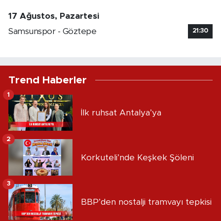
17 Ağustos, Pazartesi
Samsunspor - Göztepe
21:30
Trend Haberler
1
İlk ruhsat Antalya’ya
2
Korkuteli’nde Keşkek Şöleni
3
BBP’den nostalji tramvayı tepkisi