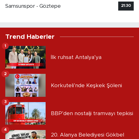
Samsunspor - Göztepe
21:30
Trend Haberler
1
İlk ruhsat Antalya’ya
2
Korkuteli’nde Keşkek Şöleni
3
BBP’den nostalji tramvayı tepkisi
4
20. Alanya Belediyesi Gökbel