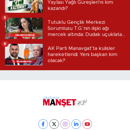
Yaylası Yağlı Güreşleri'ni kim
kazandı?
5
Tutuklu Gençlik Merkezi
Sorumlusu T.G.’nin ilişki ağı
mercek altında: Dudak uçuklatan
iddialar!
6
AK Parti Manavgat’ta kulisler
hareketlendi: Yeni başkan kim
olacak?