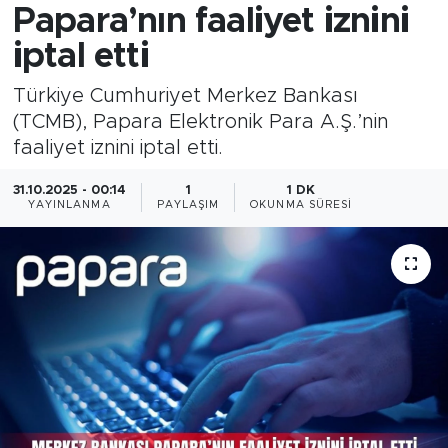
Papara’nın faaliyet iznini
iptal etti
Türkiye Cumhuriyet Merkez Bankası
(TCMB), Papara Elektronik Para A.Ş.’nin
faaliyet iznini iptal etti.
31.10.2025 - 00:14
1
1 DK
YAYINLANMA
PAYLAŞIM
OKUNMA SÜRESI