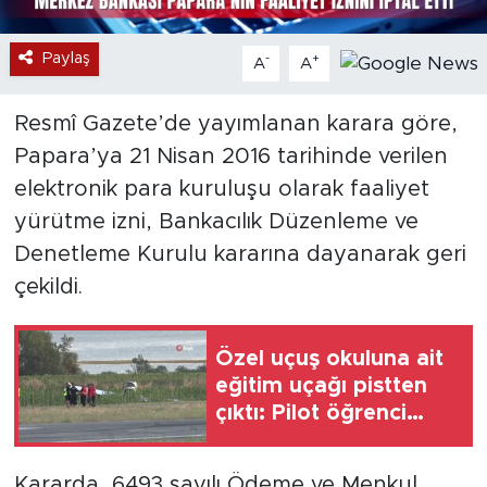
Paylaş
-
+
A
A
Resmî Gazete’de yayımlanan karara göre,
Papara’ya 21 Nisan 2016 tarihinde verilen
elektronik para kuruluşu olarak faaliyet
yürütme izni, Bankacılık Düzenleme ve
Denetleme Kurulu kararına dayanarak geri
çekildi.
Özel uçuş okuluna ait
eğitim uçağı pistten
çıktı: Pilot öğrenci
yaralandı
Kararda, 6493 sayılı Ödeme ve Menkul