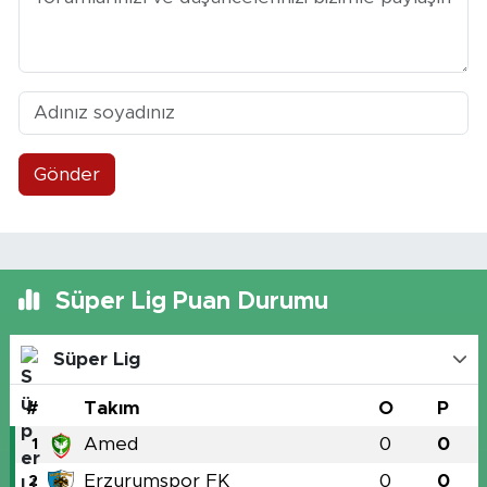
Gönder
Süper Lig Puan Durumu
Süper Lig
#
Takım
O
P
Amed
0
0
1
Erzurumspor FK
0
0
2