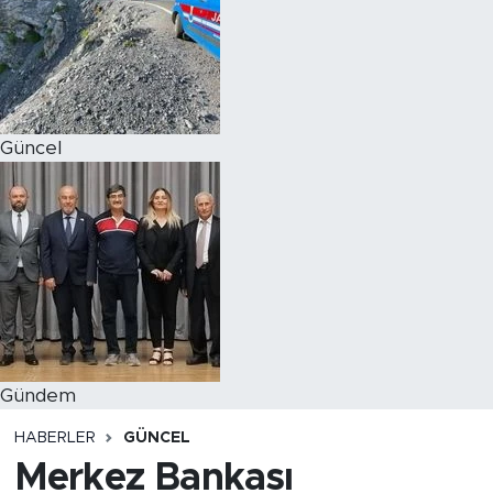
Magazin
Özel Haber
Güncel
Politika
Resmi İlanlar
Sağlık
Spor
Turizm
Gündem
HABERLER
GÜNCEL
Merkez Bankası