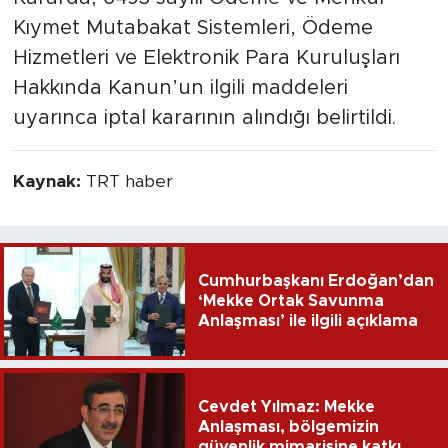
Kıymet Mutabakat Sistemleri, Ödeme
Hizmetleri ve Elektronik Para Kuruluşları
Hakkında Kanun’un ilgili maddeleri
uyarınca iptal kararının alındığı belirtildi.
Kaynak:
TRT haber
Cumhurbaşkanı Erdoğan’dan
‘Mekke Ortak Savunma
Anlaşması’ ile ilgili açıklama
Cevdet Yılmaz: Mekke
Anlaşması, bölgemizin
güvenlik mimarisine katkı