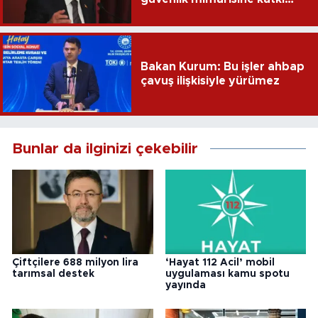
sağlayacak
Bakan Kurum: Bu işler ahbap
çavuş ilişkisiyle yürümez
Bunlar da ilginizi çekebilir
Çiftçilere 688 milyon lira
‘Hayat 112 Acil’ mobil
tarımsal destek
uygulaması kamu spotu
yayında