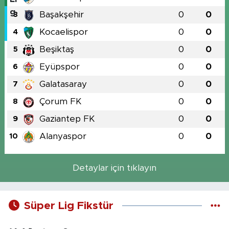
Başakşehir
0
0
3
Kocaelispor
0
0
4
Beşiktaş
0
0
5
Eyüpspor
0
0
6
Galatasaray
0
0
7
Çorum FK
0
0
8
Gaziantep FK
0
0
9
Alanyaspor
0
0
10
Detaylar için tıklayın
Süper Lig Fikstür