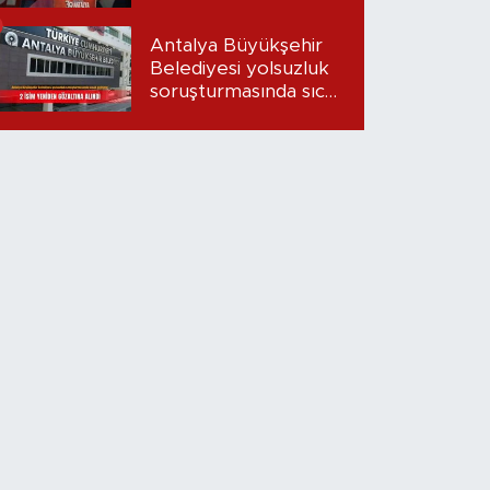
Antalya Büyükşehir
Belediyesi yolsuzluk
soruşturmasında sıcak
gelişme: 2 isim
yeniden gözaltına
alındı