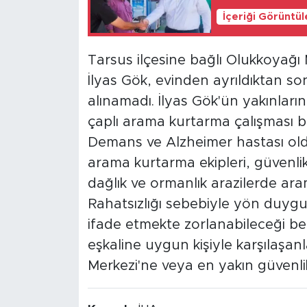
İçeriği Görüntü
Tarsus ilçesine bağlı Olukkoyağı
İlyas Gök, evinden ayrıldıktan s
alınamadı. İlyas Gök'ün yakınlar
çaplı arama kurtarma çalışması ba
Demans ve Alzheimer hastası old
arama kurtarma ekipleri, güvenlik
dağlık ve ormanlık arazilerde ara
Rahatsızlığı sebebiyle yön duygus
ifade etmekte zorlanabileceği bel
eşkaline uygun kişiyle karşılaşa
Merkezi'ne veya en yakın güvenlik 