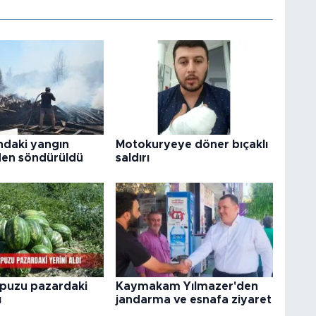
ndaki yangın
Motokuryeye döner bıçaklı
en söndürüldü
saldırı
rpuzu pazardaki
Kaymakam Yılmazer'den
ı
jandarma ve esnafa ziyaret