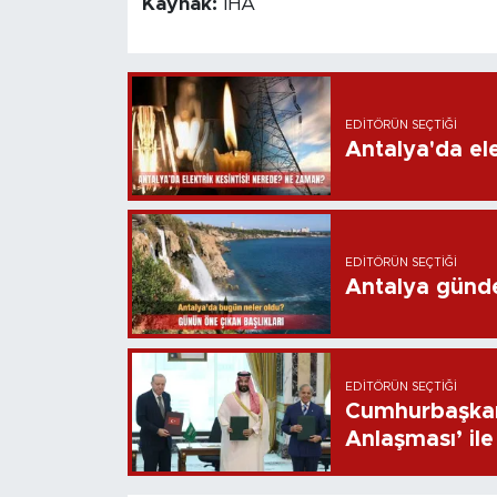
Kaynak:
İHA
EDITÖRÜN SEÇTIĞI
Antalya'da ele
EDITÖRÜN SEÇTIĞI
Antalya günd
EDITÖRÜN SEÇTIĞI
Cumhurbaşkan
Anlaşması’ ile 