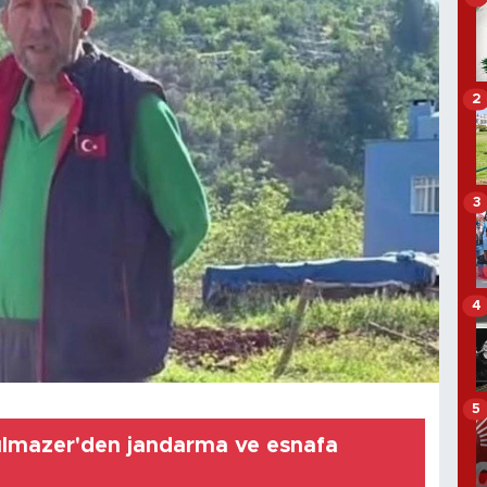
2
3
4
5
lmazer'den jandarma ve esnafa