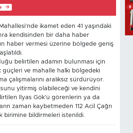
6
le
 Mahallesi'nde ikamet eden 41 yaşındaki
onra kendisinden bir daha haber
ının haber vermesi üzerine bölgede geniş
şlatıldı.
uğu belirtilen adamın bulunması için
 güçleri ve mahalle halkı bölgedeki
ma çalışmalarını aralıksız sürdürüyor.
unu yitirmiş olabileceği ve kendini
irtilen İlyas Gök'ü görenlerin ya da
nların zaman kaybetmeden 112 Acil Çağrı
birimine bildirmeleri istenildi.