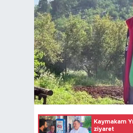
Magazin
Özel Haber
Politika
Resmi İlanlar
Sağlık
Spor
Turizm
Kaymakam Yı
ziyaret