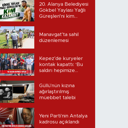
20. Alanya Belediyesi
Gökbel Yaylası Yağlı
Güreşleri'ni kim
kazandı?
Manavgat’ta sahil
düzenlemesi
Kepez’de kuryeler
kontak kapattı: ‘Bu
saldırı hepimize
yapıldı’
Güllü'nün kızına
ağırlaştırılmış
müebbet talebi
Yeni Parti'nin Antalya
kadrosu açıklandı