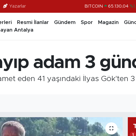
Yazarlar
BITCOIN
65.130,04
%1
DOLAR
47,7436
%0.1
rleri
Resmi İlanlar
Gündem
Spor
Magazin
Günc
EURO
55,2510
%0.3
ayan Antalya
STERLİN
64,4811
%0.3
GRAM ALTIN
6648.99
%2.5
ayıp adam 3 gün
BİST100
13.773
%-1
kamet eden 41 yaşındaki İlyas Gök'ten 
1