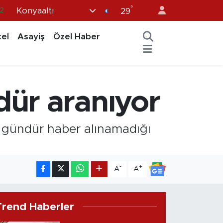
°
Konyaaltı
.2
29
8
el
Asayiş
Özel Haber
2
8
9
dür aranıyor
9
3 gündür haber alınamadığı
-
+
A
A
Trend Haberler