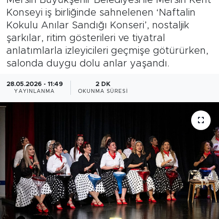
Konseyi iş birliğinde sahnelenen ‘Naftalin
Magazin
Kokulu Anılar Sandığı Konseri’, nostaljik
şarkılar, ritim gösterileri ve tiyatral
Özel Haber
anlatımlarla izleyicileri geçmişe götürürken,
salonda duygu dolu anlar yaşandı.
Politika
28.05.2026 - 11:49
2 DK
Resmi İlanlar
YAYINLANMA
OKUNMA SÜRESI
Sağlık
Spor
Turizm