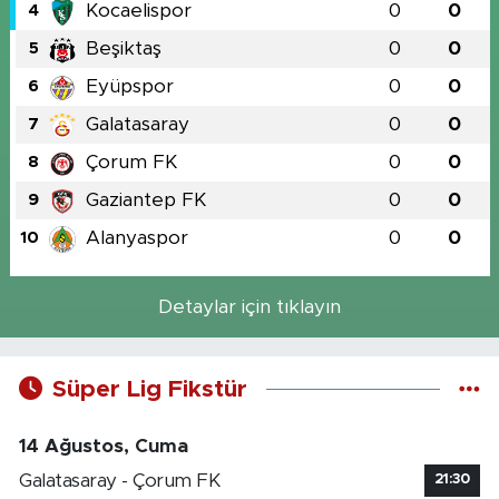
Kocaelispor
0
0
4
Beşiktaş
0
0
5
Eyüpspor
0
0
6
Galatasaray
0
0
7
Çorum FK
0
0
8
Gaziantep FK
0
0
9
Alanyaspor
0
0
10
Detaylar için tıklayın
Süper Lig Fikstür
14 Ağustos, Cuma
Galatasaray - Çorum FK
21:30