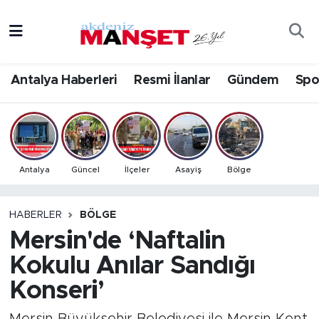
Asayiş
Antalya Nöbetçi Eczaneler
Antalya Haberleri
Resmi İlanlar
Gündem
Spo
Bilim & Teknoloji
Antalya Hava Durumu
Eğitim
Antalya Namaz Vakitleri
Ekonomi
Antalya Trafik Yoğunluk Haritası
Antalya
Güncel
İlçeler
Asayiş
Bölge
Güncel
Süper Lig Puan Durumu ve Fikstür
HABERLER
BÖLGE
Mersin'de ‘Naftalin
Gündem
Tüm Manşetler
Kokulu Anılar Sandığı
İlçeler
Son Dakika Haberleri
Konseri’
Kültür- Sanat
Haber Arşivi
Mersin Büyükşehir Belediyesi ile Mersin Kent