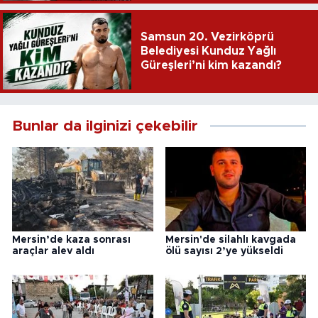
Samsun 20. Vezirköprü
Belediyesi Kunduz Yağlı
Güreşleri’ni kim kazandı?
Bunlar da ilginizi çekebilir
Mersin’de kaza sonrası
Mersin'de silahlı kavgada
araçlar alev aldı
ölü sayısı 2’ye yükseldi