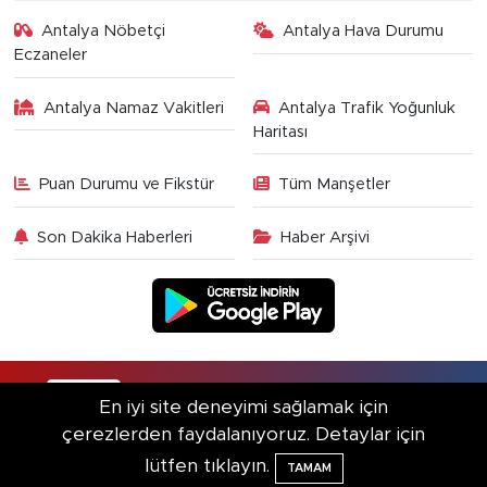
Antalya Nöbetçi
Antalya Hava Durumu
Eczaneler
Antalya Namaz Vakitleri
Antalya Trafik Yoğunluk
Haritası
Puan Durumu ve Fikstür
Tüm Manşetler
Son Dakika Haberleri
Haber Arşivi
RSS
Copyright © 2025. Her hakkı saklıdır.
En iyi site deneyimi sağlamak için
çerezlerden faydalanıyoruz. Detaylar için
Haber Yazılımı:
TE Bilişim
lütfen tıklayın.
TAMAM