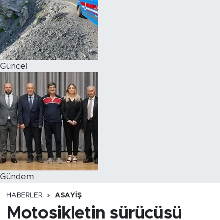
Magazin
Özel Haber
Güncel
Politika
Resmi İlanlar
Sağlık
Spor
Turizm
Gündem
HABERLER
ASAYIŞ
Motosikletin sürücüsü