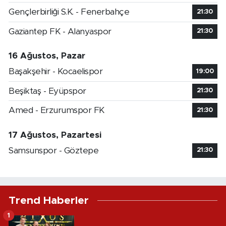
Gençlerbirliği S.K. - Fenerbahçe
21:30
Gaziantep FK - Alanyaspor
21:30
16 Ağustos, Pazar
Başakşehir - Kocaelispor
19:00
Beşiktaş - Eyüpspor
21:30
Amed - Erzurumspor FK
21:30
17 Ağustos, Pazartesi
Samsunspor - Göztepe
21:30
Trend Haberler
1