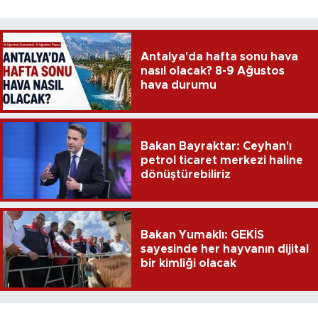
Antalya'da hafta sonu hava
nasıl olacak? 8-9 Ağustos
hava durumu
Bakan Bayraktar: Ceyhan'ı
petrol ticaret merkezi haline
dönüştürebiliriz
Bakan Yumaklı: GEKİS
sayesinde her hayvanın dijital
bir kimliği olacak