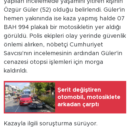
yapılan incelemede yaşamını yitiren kişinin
Özgür Güler (52) olduğu belirlendi. Güler'in
hemen yakınında ise kaza yapmış halde 07
BAH 994 plakalı bir motosikletin yer aldığı
görüldü. Polis ekipleri olay yerinde güvenlik
önlemi alırken, nöbetçi Cumhuriyet
Savcısı'nın incelemesinin ardından Güler'in
cenazesi otopsi işlemleri için morga
kaldırıldı.
Şerit değiştiren
otomobil, motosiklete
arkadan çarptı
Kazayla ilgili soruşturma sürüyor.