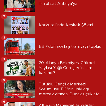
İlk ruhsat Antalya’ya
2
Korkuteli’nde Keşkek Şöleni
3
BBP’den nostalji tramvayı tepkisi
4
20. Alanya Belediyesi Gökbel
Yaylası Yağlı Güreşleri'ni kim
kazandı?
5
Tutuklu Gençlik Merkezi
Sorumlusu T.G.’nin ilişki ağı
mercek altında: Dudak uçuklatan
iddialar!
6
AK Parti Manavgat’ta kulisler