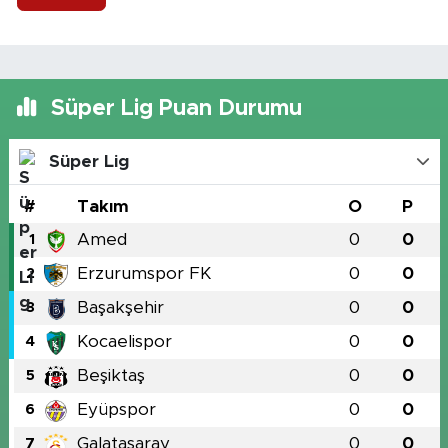
Süper Lig Puan Durumu
Süper Lig
#
Takım
O
P
Amed
0
0
1
Erzurumspor FK
0
0
2
Başakşehir
0
0
3
Kocaelispor
0
0
4
Beşiktaş
0
0
5
Eyüpspor
0
0
6
Galatasaray
0
0
7