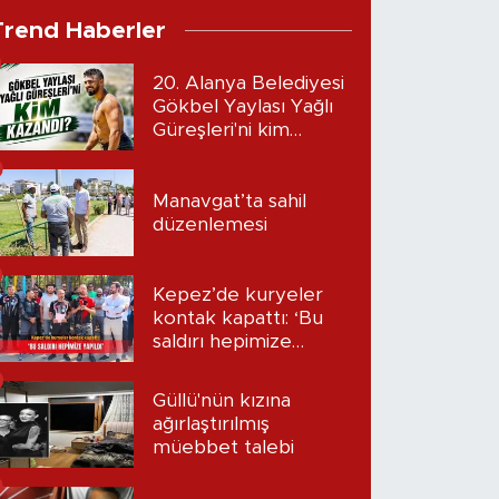
Trend Haberler
20. Alanya Belediyesi
Gökbel Yaylası Yağlı
Güreşleri'ni kim
kazandı?
Manavgat’ta sahil
düzenlemesi
Kepez’de kuryeler
kontak kapattı: ‘Bu
saldırı hepimize
yapıldı’
Güllü'nün kızına
ağırlaştırılmış
müebbet talebi