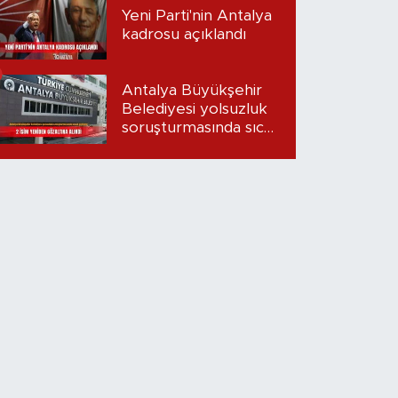
Yeni Parti'nin Antalya
kadrosu açıklandı
Antalya Büyükşehir
Belediyesi yolsuzluk
soruşturmasında sıcak
gelişme: 2 isim
yeniden gözaltına
alındı