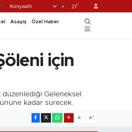
°
Konyaaltı
7
27
8
el
Asayiş
Özel Haber
2
8
9
öleni için
4
ik düzenlediği Geleneksel
gününe kadar sürecek.
-
+
A
A