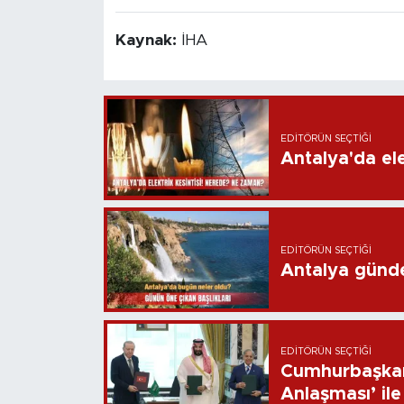
Kaynak:
İHA
EDITÖRÜN SEÇTIĞI
Antalya'da ele
EDITÖRÜN SEÇTIĞI
Antalya günd
EDITÖRÜN SEÇTIĞI
Cumhurbaşkan
Anlaşması’ ile 