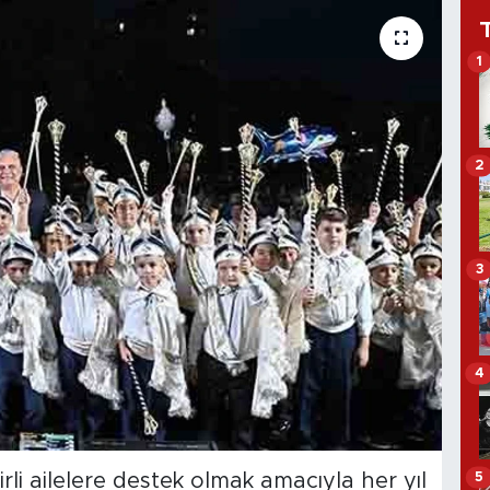
1
2
3
4
5
rli ailelere destek olmak amacıyla her yıl