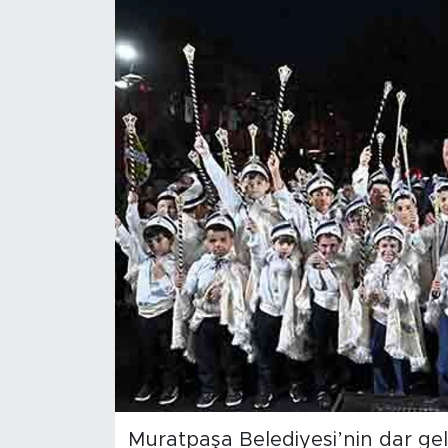
Magazin
Özel Haber
Politika
Resmi İlanlar
Sağlık
Spor
Turizm
Muratpaşa Belediyesi’nin dar geli