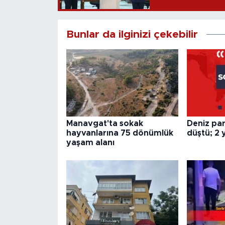
Bunlar da ilginizi çekebilir
Manavgat'ta sokak
Deniz par
hayvanlarına 75 dönümlük
düştü; 2 y
yaşam alanı