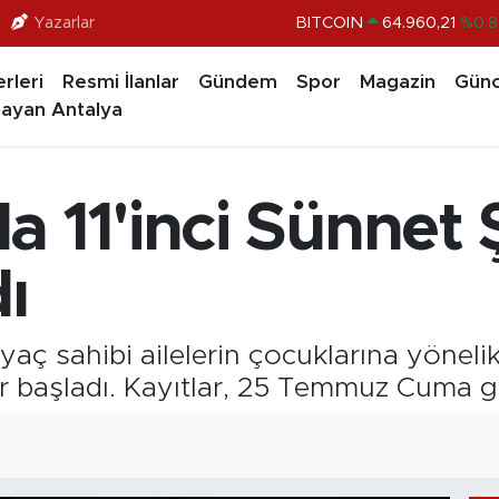
Yazarlar
BITCOIN
64.960,21
%0.8
DOLAR
47,7436
%0.1
rleri
Resmi İlanlar
Gündem
Spor
Magazin
Günc
EURO
55,2510
%0.3
ayan Antalya
STERLİN
64,4811
%0.3
GRAM ALTIN
6648.99
%2.5
 11'inci Sünnet Ş
BİST100
13.779
%-1
dı
iyaç sahibi ailelerin çocuklarına yönel
ar başladı. Kayıtlar, 25 Temmuz Cuma 