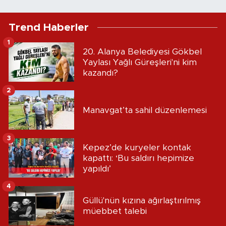
Trend Haberler
1
20. Alanya Belediyesi Gökbel
Yaylası Yağlı Güreşleri'ni kim
kazandı?
2
Manavgat’ta sahil düzenlemesi
3
Kepez’de kuryeler kontak
kapattı: ‘Bu saldırı hepimize
yapıldı’
4
Güllü'nün kızına ağırlaştırılmış
müebbet talebi