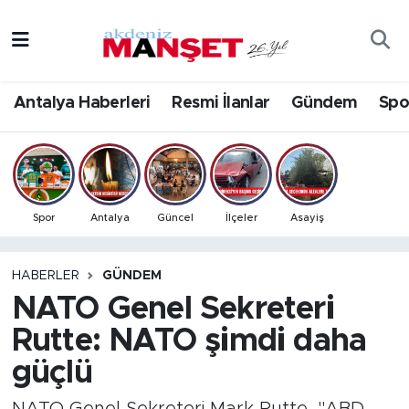
Asayiş
Antalya Nöbetçi Eczaneler
Antalya Haberleri
Resmi İlanlar
Gündem
Spo
Bilim & Teknoloji
Antalya Hava Durumu
Eğitim
Antalya Namaz Vakitleri
Ekonomi
Antalya Trafik Yoğunluk Haritası
Spor
Antalya
Güncel
İlçeler
Asayiş
Güncel
Süper Lig Puan Durumu ve Fikstür
HABERLER
GÜNDEM
NATO Genel Sekreteri
Gündem
Tüm Manşetler
Rutte: NATO şimdi daha
İlçeler
Son Dakika Haberleri
güçlü
Kültür- Sanat
Haber Arşivi
NATO Genel Sekreteri Mark Rutte, "ABD