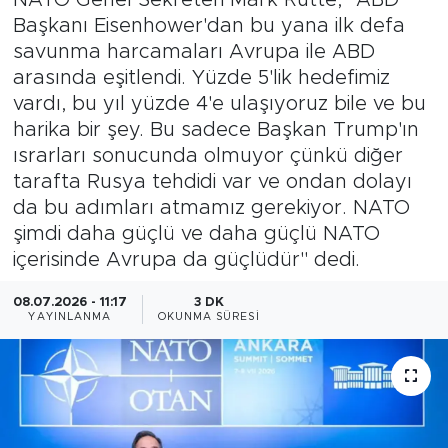
Başkanı Eisenhower'dan bu yana ilk defa
Magazin
savunma harcamaları Avrupa ile ABD
arasında eşitlendi. Yüzde 5'lik hedefimiz
Özel Haber
vardı, bu yıl yüzde 4'e ulaşıyoruz bile ve bu
harika bir şey. Bu sadece Başkan Trump'ın
Politika
ısrarları sonucunda olmuyor çünkü diğer
tarafta Rusya tehdidi var ve ondan dolayı
Resmi İlanlar
da bu adımları atmamız gerekiyor. NATO
şimdi daha güçlü ve daha güçlü NATO
Sağlık
içerisinde Avrupa da güçlüdür" dedi.
Spor
08.07.2026 - 11:17
3 DK
YAYINLANMA
OKUNMA SÜRESI
Turizm