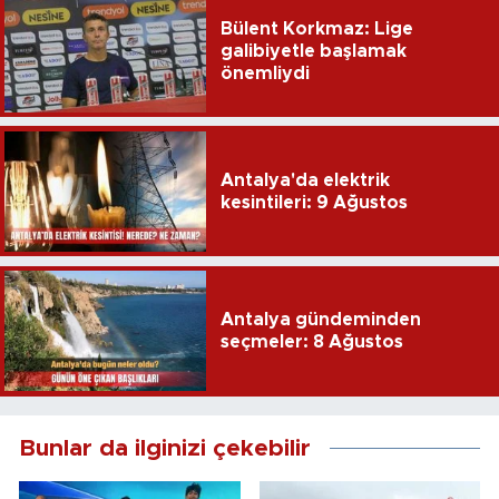
Bülent Korkmaz: Lige
galibiyetle başlamak
önemliydi
Antalya'da elektrik
kesintileri: 9 Ağustos
Antalya gündeminden
seçmeler: 8 Ağustos
Bunlar da ilginizi çekebilir