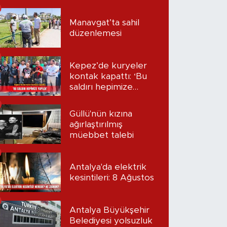
kazandı?
Manavgat’ta sahil
düzenlemesi
Kepez’de kuryeler
kontak kapattı: ‘Bu
saldırı hepimize
yapıldı’
Güllü'nün kızına
ağırlaştırılmış
müebbet talebi
Antalya'da elektrik
kesintileri: 8 Ağustos
Antalya Büyükşehir
Belediyesi yolsuzluk