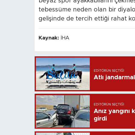
beyaz spor ayakkabılarını çekmesi
tebessüme neden olan bir diyalo
gelişinde de tercih ettiği rahat 
Kaynak:
İHA
EDITÖRÜN SEÇTIĞI
Atlı jandarma
EDITÖRÜN SEÇTIĞI
Anız yangını k
girdi