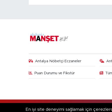
Antalya Nöbetçi Eczaneler
An
Puan Durumu ve Fikstür
Tüm
RSS
Copyright © 2025. Her hakkı saklıdır.
En iyi site deneyimi sağlamak için çerezlerd