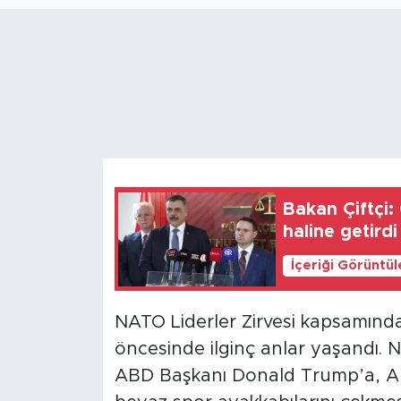
Magazin
Özel Haber
Politika
Resmi İlanlar
Bakan Çiftçi:
Sağlık
haline getirdi
Spor
İçeriği Görüntü
Turizm
NATO Liderler Zirvesi kapsamında 
öncesinde ilginç anlar yaşandı. 
ABD Başkanı Donald Trump’a, Ar