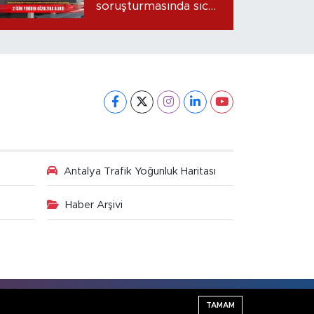
soruşturmasında sıcak
gelişme: 2 isim
yeniden gözaltına
alındı
Antalya Trafik Yoğunluk Haritası
Haber Arşivi
Haber Yazılımı:
TE Bilişim
TAMAM