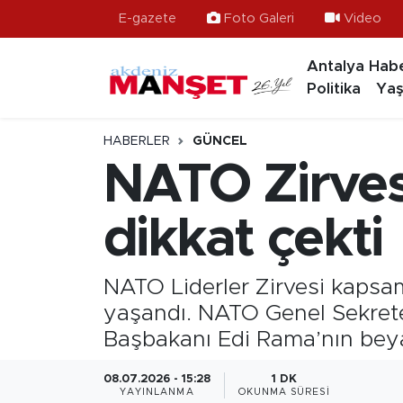
E-gazete
Foto Galeri
Video
Antalya Habe
Asayiş
Antalya Nöbetçi Eczaneler
Politika
Yaş
Bilim & Teknoloji
Antalya Hava Durumu
HABERLER
GÜNCEL
Eğitim
Antalya Namaz Vakitleri
NATO Zirves
Ekonomi
Antalya Trafik Yoğunluk Haritası
dikkat çekti
Güncel
Süper Lig Puan Durumu ve Fikstür
NATO Liderler Zirvesi kapsam
Gündem
Tüm Manşetler
yaşandı. NATO Genel Sekret
Başbakanı Edi Rama’nın beya
İlçeler
Son Dakika Haberleri
08.07.2026 - 15:28
1 DK
Kültür- Sanat
Haber Arşivi
YAYINLANMA
OKUNMA SÜRESI