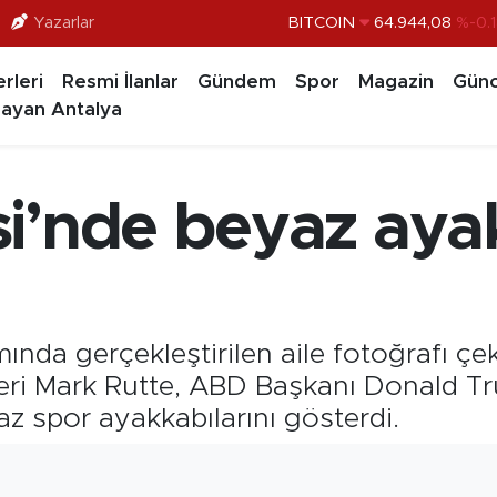
Yazarlar
BITCOIN
64.944,08
%-0.
DOLAR
47,7436
%0.1
rleri
Resmi İlanlar
Gündem
Spor
Magazin
Günc
EURO
55,2510
%0.3
ayan Antalya
STERLİN
64,4811
%0.3
GRAM ALTIN
6660.55
%0.0
i’nde beyaz aya
BİST100
13.779
%-1
ında gerçekleştirilen aile fotoğrafı çe
eri Mark Rutte, ABD Başkanı Donald Tr
z spor ayakkabılarını gösterdi.