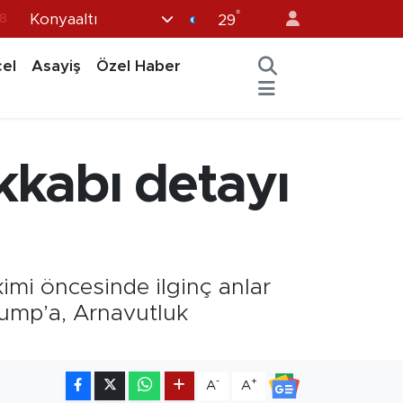
°
Konyaaltı
18
29
8
el
Asayiş
Özel Haber
2
8
3
kkabı detayı
4
kimi öncesinde ilginç anlar
ump’a, Arnavutluk
-
+
A
A