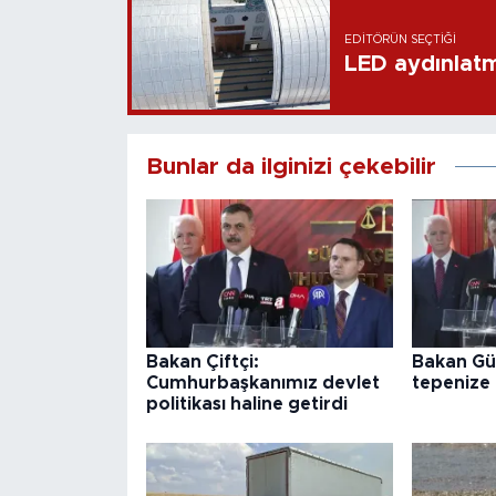
EDITÖRÜN SEÇTIĞI
LED aydınlatm
Bunlar da ilginizi çekebilir
Bakan Çiftçi:
Bakan Gür
Cumhurbaşkanımız devlet
tepenize 
politikası haline getirdi