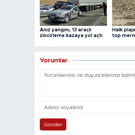
Anız yangını, 13 araçlı
Halk plaj
zincirleme kazaya yol açtı
top merm
Yorumlar
Gönder