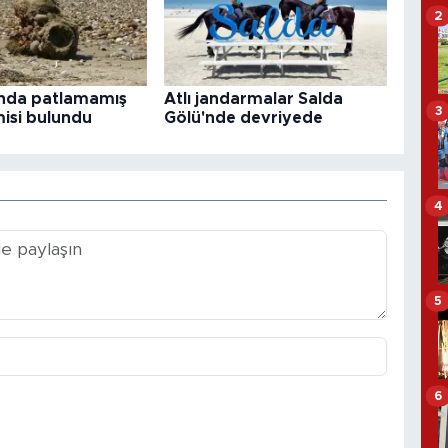
2
ında patlamamış
Atlı jandarmalar Salda
3
isi bulundu
Gölü'nde devriyede
4
5
6