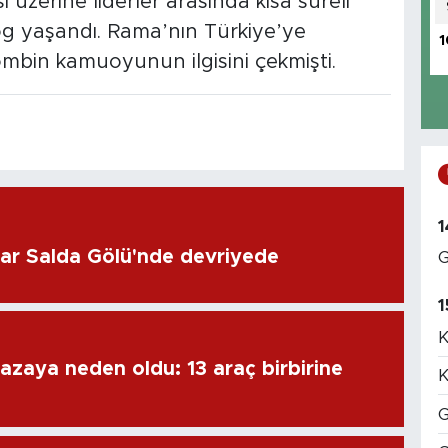
 üzerine liderler arasında kısa süreli
g yaşandı. Rama’nın Türkiye’ye
1
kombin kamuoyunun ilgisini çekmişti.
1
lar Salda Gölü'nde devriyede
G
1
K
azaya neden oldu: 13 araç birbirine
K
G