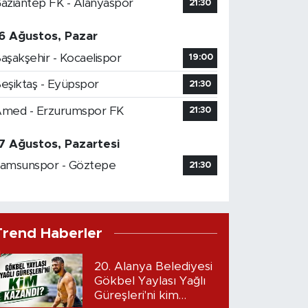
aziantep FK - Alanyaspor
21:30
6 Ağustos, Pazar
aşakşehir - Kocaelispor
19:00
eşiktaş - Eyüpspor
21:30
med - Erzurumspor FK
21:30
7 Ağustos, Pazartesi
amsunspor - Göztepe
21:30
Trend Haberler
20. Alanya Belediyesi
Gökbel Yaylası Yağlı
Güreşleri'ni kim