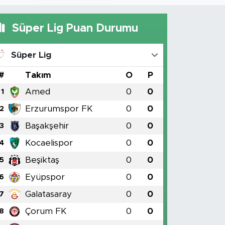
Süper Lig Puan Durumu
Süper Lig
#
Takım
O
P
Amed
0
0
1
Erzurumspor FK
0
0
2
Başakşehir
0
0
3
Kocaelispor
0
0
4
Beşiktaş
0
0
5
Eyüpspor
0
0
6
Galatasaray
0
0
7
Çorum FK
0
0
8