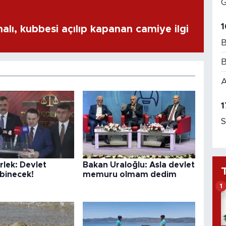
G
1
alı, kubbesi açılıp kapanan camiye ilgi
B
B
A
1
S
lek: Devlet
Bakan Uraloğlu: Asla devlet
binecek!
memuru olmam dedim
1