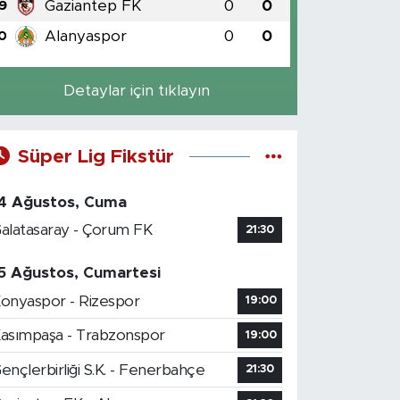
Gaziantep FK
0
0
9
Alanyaspor
0
0
0
Detaylar için tıklayın
Süper Lig Fikstür
4 Ağustos, Cuma
alatasaray - Çorum FK
21:30
5 Ağustos, Cumartesi
onyaspor - Rizespor
19:00
asımpaşa - Trabzonspor
19:00
ençlerbirliği S.K. - Fenerbahçe
21:30