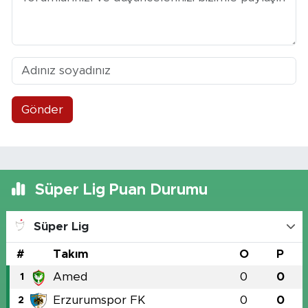
Gönder
Süper Lig Puan Durumu
Süper Lig
#
Takım
O
P
Amed
0
0
1
Erzurumspor FK
0
0
2