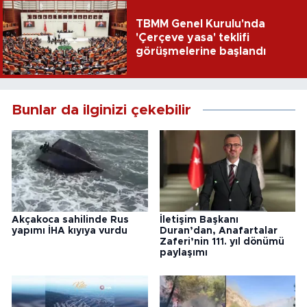
TBMM Genel Kurulu'nda
'Çerçeve yasa' teklifi
görüşmelerine başlandı
Bunlar da ilginizi çekebilir
Akçakoca sahilinde Rus
İletişim Başkanı
yapımı İHA kıyıya vurdu
Duran’dan, Anafartalar
Zaferi’nin 111. yıl dönümü
paylaşımı