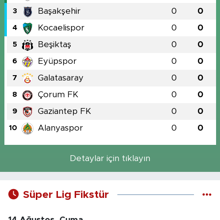
Başakşehir
0
0
3
Kocaelispor
0
0
4
Beşiktaş
0
0
5
Eyüpspor
0
0
6
Galatasaray
0
0
7
Çorum FK
0
0
8
Gaziantep FK
0
0
9
Alanyaspor
0
0
10
Detaylar için tıklayın
Süper Lig Fikstür
14 Ağustos, Cuma