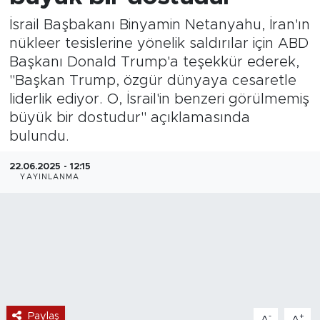
İsrail Başbakanı Binyamin Netanyahu, İran'ın
Magazin
nükleer tesislerine yönelik saldırılar için ABD
Başkanı Donald Trump'a teşekkür ederek,
Özel Haber
"Başkan Trump, özgür dünyaya cesaretle
liderlik ediyor. O, İsrail'in benzeri görülmemiş
Politika
büyük bir dostudur" açıklamasında
Resmi İlanlar
bulundu.
22.06.2025 - 12:15
Sağlık
YAYINLANMA
Spor
Turizm
Paylaş
-
+
A
A