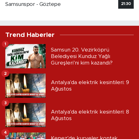
Samsunspor - Göztepe
21:30
Trend Haberler
1
Samsun 20. Vezirköprü
Belediyesi Kunduz Yağlı
Güreşleri’ni kim kazandı?
2
Antalya'da elektrik kesintileri: 9
Ağustos
3
Antalya'da elektrik kesintileri: 8
Ağustos
4
Kepez’de kuryeler kontak