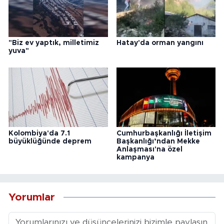
"Biz ev yaptık, milletimiz
Hatay'da orman yangını
yuva"
Kolombiya'da 7.1
Cumhurbaşkanlığı İletişim
büyüklüğünde deprem
Başkanlığı’ndan Mekke
Anlaşması'na özel
kampanya
Yorumlar