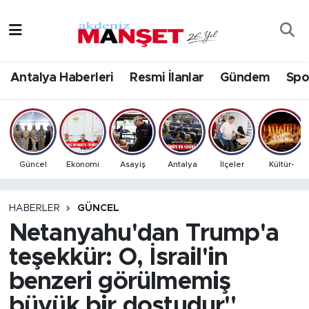
Asayiş
Antalya Nöbetçi Eczaneler
Antalya Haberleri
Resmi İlanlar
Gündem
Spo
Bilim & Teknoloji
Antalya Hava Durumu
Eğitim
Antalya Namaz Vakitleri
Ekonomi
Antalya Trafik Yoğunluk Haritası
Güncel
Ekonomi
Asayiş
Antalya
İlçeler
Kültür-
Güncel
Süper Lig Puan Durumu ve Fikstür
HABERLER
GÜNCEL
Netanyahu'dan Trump'a
Gündem
Tüm Manşetler
teşekkür: O, İsrail'in
İlçeler
Son Dakika Haberleri
benzeri görülmemiş
Kültür- Sanat
Haber Arşivi
büyük bir dostudur"