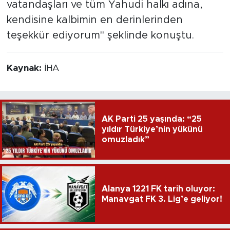
vatandaşları ve tüm Yahudi halkı adına,
kendisine kalbimin en derinlerinden
teşekkür ediyorum" şeklinde konuştu.
Kaynak:
İHA
AK Parti 25 yaşında: “25
yıldır Türkiye’nin yükünü
omuzladık”
Alanya 1221 FK tarih oluyor:
Manavgat FK 3. Lig’e geliyor!