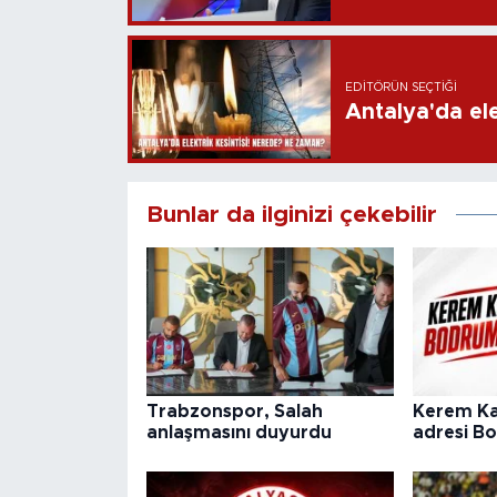
EDITÖRÜN SEÇTIĞI
Antalya'da ele
Bunlar da ilginizi çekebilir
Trabzonspor, Salah
Kerem Ka
anlaşmasını duyurdu
adresi B