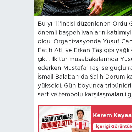
Bu yıl 11’incisi düzenlenen Ordu G
önemli başpehlivanların katılımı
oldu. Organizasyonda Yusuf Can 
Fatih Atlı ve Erkan Taş gibi yağl
çıktı. İlk tur müsabakalarında Y
ederken Mustafa Taş ise güçlü raki
İsmail Balaban da Salih Dorum kar
yükseldi. Gün boyunca tribünleri
sert ve tempolu karşılaşmaları ilgi
Kerem Kayaar
İçeriği Görüntü