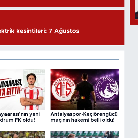
ktrik kesintileri: 7 Ağustos
yaarası’nın yeni
Antalyaspor-Keçiörengücü
odrum FK oldu!
maçının hakemi belli oldu!