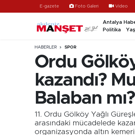
E-gazete
Foto Galeri
Video
Antalya Habe
Asayiş
Hava Durumu
Politika
Yaş
Bilim & Teknoloji
Trafik Durumu
HABERLER
SPOR
Eğitim
Süper Lig Puan Durumu ve Fikstür
Ordu Gölköy 
Ekonomi
Tüm Manşetler
kazandı? Mu
Güncel
Son Dakika Haberleri
Balaban mı?
Gündem
Haber Arşivi
11. Ordu Gölköy Yağlı Güreşle
İlçeler
arasındaki mücadelede kazana
Kültür- Sanat
organizasyonda altın kemeri