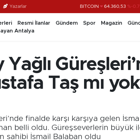
Yazarlar
BITCOIN
64.360,53
%-0.7
DOLAR
47,7069
%0.1
rleri
Resmi İlanlar
Gündem
Spor
Magazin
Günc
EURO
55,0265
%0.0
ayan Antalya
STERLİN
64,1897
%0.0
GRAM ALTIN
6574.81
%1.
Yağlı Güreşleri’
BİST100
13.887
%6
stafa Taş mı yok
ri’nde finalde karşı karşıya gelen İsma
n belli oldu. Güreşseverlerin büyük il
n sahibi İsmail Balaban oldu