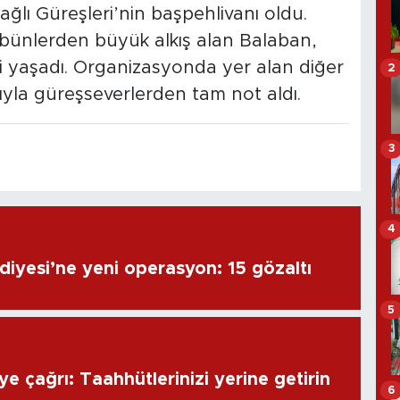
ğlı Güreşleri’nin başpehlivanı oldu.
ribünlerden büyük alkış alan Balaban,
i yaşadı. Organizasyonda yer alan diğer
2
yla güreşseverlerden tam not aldı.
3
4
diyesi’ne yeni operasyon: 15 gözaltı
5
e çağrı: Taahhütlerinizi yerine getirin
6