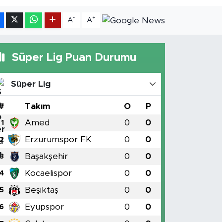
-
+
A
A
Süper Lig Puan Durumu
Süper Lig
#
Takım
O
P
Amed
0
0
1
Erzurumspor FK
0
0
2
Başakşehir
0
0
3
Kocaelispor
0
0
4
Beşiktaş
0
0
5
Eyüpspor
0
0
6