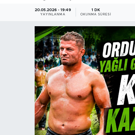
Magazin
20.05.2026 - 19:49
1 DK
YAYINLANMA
OKUNMA SÜRESI
Özel Haber
Politika
Resmi İlanlar
Sağlık
Spor
Turizm