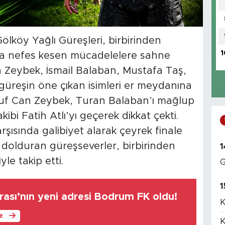
ölköy Yağlı Güreşleri, birbirinden
1
yla nefes kesen mücadelelere sahne
Zeybek, İsmail Balaban, Mustafa Taş,
ı güreşin öne çıkan isimleri er meydanına
usuf Can Zeybek, Turan Balaban’ı mağlup
bi Fatih Atlı’yı geçerek dikkat çekti.
şısında galibiyet alarak çeyrek finale
 dolduran güreşseverler, birbirinden
1
yle takip etti.
G
1
ası’nın yeni adresi Bodrum FK oldu!
K
le
K