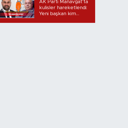
AK Parti Manavgat’ta
iddialar!
kulisler hareketlendi:
Yeni başkan kim
olacak?