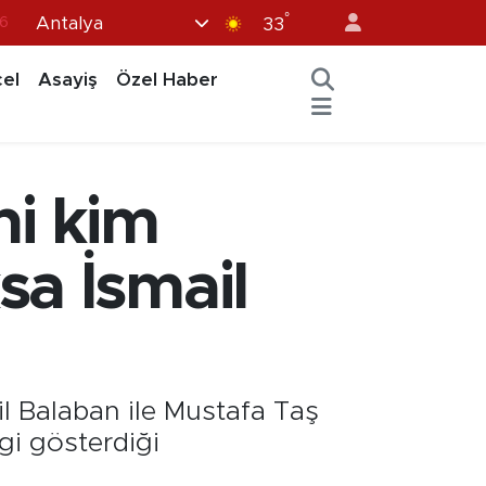
°
Antalya
6
33
7
el
Asayiş
Özel Haber
1
2
44
ni kim
4
sa İsmail
il Balaban ile Mustafa Taş
gi gösterdiği