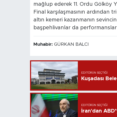
mağlup ederek 11. Ordu Gölköy Ya
Final karşılaşmasının ardından t
altın kemeri kazanmanın sevincin
başpehlivanlar da performansları
Muhabir:
GÜRKAN BALCI
EDITÖRÜN SEÇTIĞI
Kuşadası Bele
EDITÖRÜN SEÇTIĞI
İran'dan ABD’y