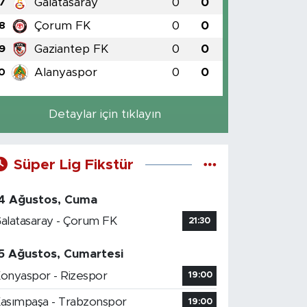
Galatasaray
0
0
7
Çorum FK
0
0
8
Gaziantep FK
0
0
9
Alanyaspor
0
0
0
Detaylar için tıklayın
Süper Lig Fikstür
4 Ağustos, Cuma
alatasaray - Çorum FK
21:30
5 Ağustos, Cumartesi
onyaspor - Rizespor
19:00
asımpaşa - Trabzonspor
19:00