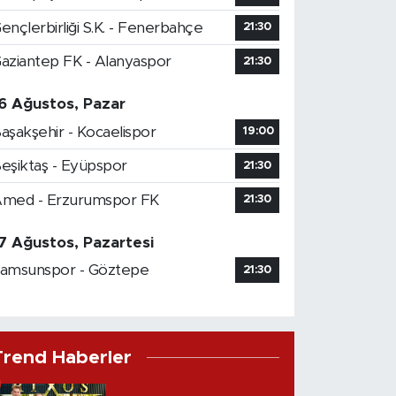
ençlerbirliği S.K. - Fenerbahçe
21:30
aziantep FK - Alanyaspor
21:30
6 Ağustos, Pazar
aşakşehir - Kocaelispor
19:00
eşiktaş - Eyüpspor
21:30
med - Erzurumspor FK
21:30
7 Ağustos, Pazartesi
amsunspor - Göztepe
21:30
Trend Haberler