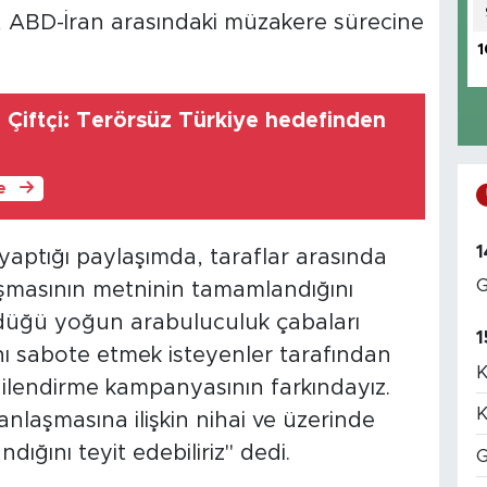
, ABD-İran arasındaki müzakere sürecine
1
nı Çiftçi: Terörsüz Türkiye hedefinden
le
1
aptığı paylaşımda, taraflar arasında
G
şmasının metninin tamamlandığını
dürdüğü yoğun arabuluculuk çabaları
1
ı sabote etmek isteyenler tarafından
K
ilgilendirme kampanyasının farkındayız.
K
anlaşmasına ilişkin nihai ve üzerinde
ığını teyit edebiliriz" dedi.
G