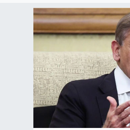
Magazin
Özel Haber
Politika
Resmi İlanlar
Sağlık
Spor
Turizm