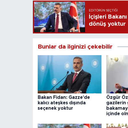
EDITÖRÜN SEÇTIĞI
İçişleri Bakan
dönüş yoktur
Bunlar da ilginizi çekebilir
Bakan Fidan: Gazze'de
Özgür Özel
kalıcı ateşkes dışında
gazilerin
seçenek yoktur
bakamaya
içinde ol