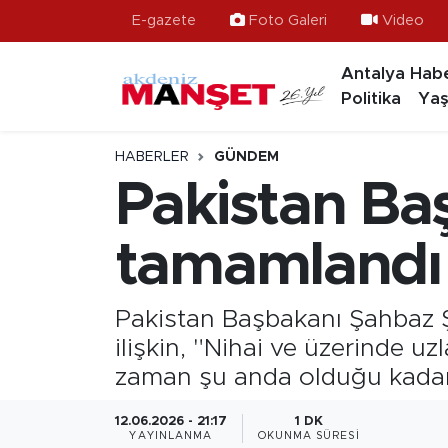
E-gazete
Foto Galeri
Video
Antalya Habe
Asayiş
Hava Durumu
Politika
Yaş
Bilim & Teknoloji
Trafik Durumu
HABERLER
GÜNDEM
Eğitim
Süper Lig Puan Durumu ve Fikstür
Pakistan Baş
Ekonomi
Tüm Manşetler
tamamlandı
Güncel
Son Dakika Haberleri
Pakistan Başbakanı Şahbaz Ş
Gündem
Haber Arşivi
ilişkin, "Nihai ve üzerinde uz
zaman şu anda olduğu kadar
İlçeler
12.06.2026 - 21:17
1 DK
Kültür- Sanat
YAYINLANMA
OKUNMA SÜRESI