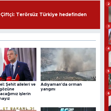
2
ı Çiftçi: Terörsüz Türkiye hedefinden
3
4
5
: Şehit aileleri ve
Adıyaman'da orman
 gözüne
yangını
6
cağımız işlerin
mayız