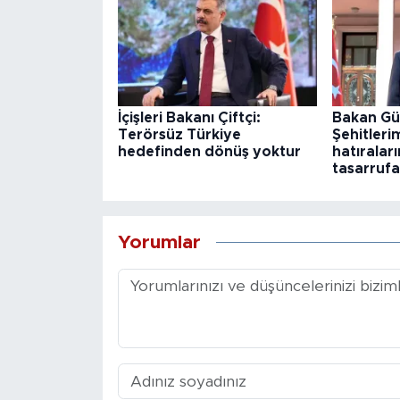
İçişleri Bakanı Çiftçi:
Bakan Gü
Terörsüz Türkiye
Şehitleri
hedefinden dönüş yoktur
hatıraları
tasarrufa
Yorumlar