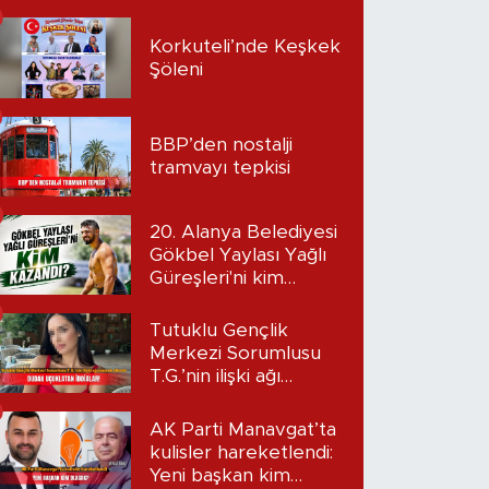
Korkuteli’nde Keşkek
Şöleni
BBP’den nostalji
tramvayı tepkisi
20. Alanya Belediyesi
Gökbel Yaylası Yağlı
Güreşleri'ni kim
kazandı?
Tutuklu Gençlik
Merkezi Sorumlusu
T.G.’nin ilişki ağı
mercek altında:
Dudak uçuklatan
AK Parti Manavgat’ta
iddialar!
kulisler hareketlendi:
Yeni başkan kim