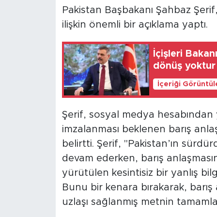
Pakistan Başbakanı Şahbaz Şerif
ilişkin önemli bir açıklama yaptı.
İçişleri Baka
dönüş yoktur
İçeriği Görüntü
Şerif, sosyal medya hesabından y
imzalanması beklenen barış anla
belirtti. Şerif, "Pakistan’ın sür
devam ederken, barış anlaşmasın
yürütülen kesintisiz bir yanlış b
Bunu bir kenara bırakarak, barış 
uzlaşı sağlanmış metnin tamamland