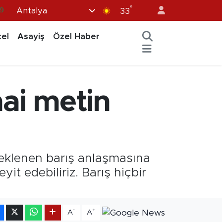
9
°
Antalya
33
6
el
Asayiş
Özel Haber
.1
1
9
hai metin
8
eklenen barış anlaşmasına
it edebiliriz. Barış hiçbir
-
+
A
A