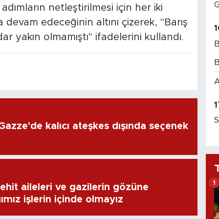
G
dımların netleştirilmesi için her iki
a devam edeceğinin altını çizerek, "Barış
1
 yakın olmamıştı" ifadelerini kullandı.
B
B
A
1
S
Gazze'de kalıcı ateşkes dışında seçenek
1
hit aileleri ve gazilerin gözüne
ız işlerin içinde olmayız