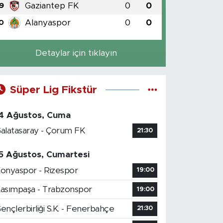
Gaziantep FK
0
0
9
Alanyaspor
0
0
0
Detaylar için tıklayın
Süper Lig Fikstür
4 Ağustos, Cuma
alatasaray - Çorum FK
21:30
5 Ağustos, Cumartesi
onyaspor - Rizespor
19:00
asımpaşa - Trabzonspor
19:00
ençlerbirliği S.K. - Fenerbahçe
21:30