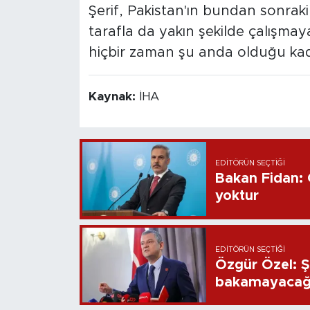
Şerif, Pakistan'ın bundan sonraki a
tarafla da yakın şekilde çalışmay
hiçbir zaman şu anda olduğu kadar
Kaynak:
İHA
EDITÖRÜN SEÇTIĞI
Bakan Fidan: 
yoktur
EDITÖRÜN SEÇTIĞI
Özgür Özel: Şe
bakamayacağım