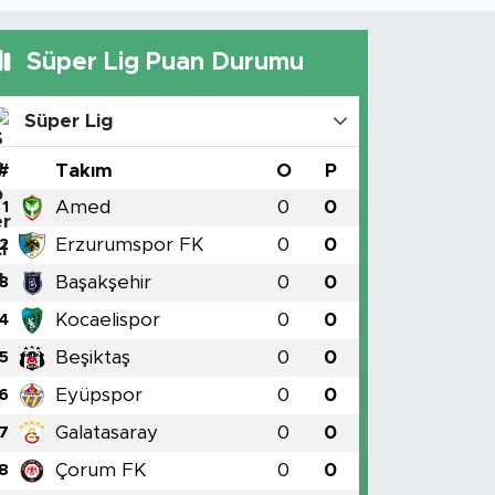
Süper Lig Puan Durumu
Süper Lig
#
Takım
O
P
Amed
0
0
1
Erzurumspor FK
0
0
2
Başakşehir
0
0
3
Kocaelispor
0
0
4
Beşiktaş
0
0
5
Eyüpspor
0
0
6
Galatasaray
0
0
7
Çorum FK
0
0
8