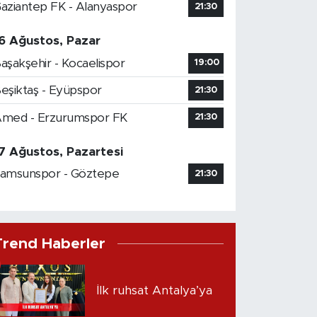
aziantep FK - Alanyaspor
21:30
6 Ağustos, Pazar
aşakşehir - Kocaelispor
19:00
eşiktaş - Eyüpspor
21:30
med - Erzurumspor FK
21:30
7 Ağustos, Pazartesi
amsunspor - Göztepe
21:30
Trend Haberler
İlk ruhsat Antalya’ya