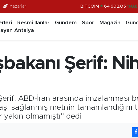
BITCOIN
64.602,05
%0.6
Yazarlar
DOLAR
47,5986
%0.0
rleri
Resmi İlanlar
Gündem
Spor
Magazin
Günc
EURO
55,0700
%0
ayan Antalya
STERLİN
64,2438
%0.2
GRAM ALTIN
6518.23
%0.3
bakanı Şerif: Ni
BİST100
13.768
%4
erif, ABD-İran arasında imzalanması b
laşı sağlanmış metnin tamamlandığını tey
 yakın olmamıştı" dedi