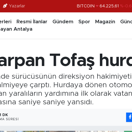
Yazarlar
DOLAR
47,6704
%
EURO
55,0406
%-0.0
rleri
Resmi İlanlar
Gündem
Spor
Magazin
Günc
STERLİN
64,2143
%
ayan Antalya
GRAM ALTIN
6510.40
%0.4
BİST100
13.799
%7
arpan Tofaş hu
BITCOIN
64.225,61
%-0.6
nde sürücüsünün direksiyon hakimiyeti
palmiyeye çarptı. Hurdaya dönen otomo
n yaralıların yardımına ilk olarak vat
asına saniye saniye yansıdı.
1 DK
MA SÜRESI