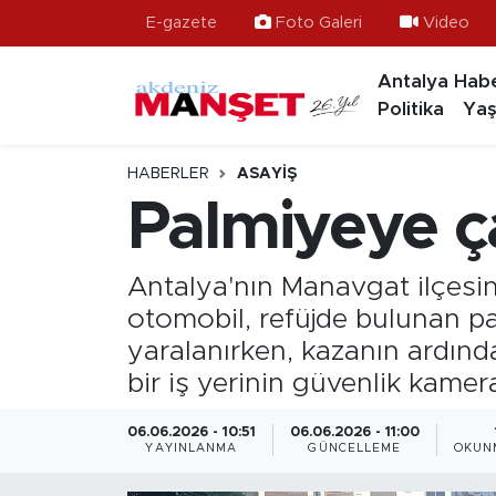
E-gazete
Foto Galeri
Video
Antalya Habe
Asayiş
Hava Durumu
Politika
Yaş
Bilim & Teknoloji
Trafik Durumu
HABERLER
ASAYIŞ
Eğitim
Süper Lig Puan Durumu ve Fikstür
Palmiyeye ç
Ekonomi
Tüm Manşetler
Antalya'nın Manavgat ilçesi
Güncel
Son Dakika Haberleri
otomobil, refüjde bulunan 
yaralanırken, kazanın ardında
Gündem
Haber Arşivi
bir iş yerinin güvenlik kamer
İlçeler
06.06.2026 - 10:51
06.06.2026 - 11:00
YAYINLANMA
GÜNCELLEME
OKUN
Kültür- Sanat