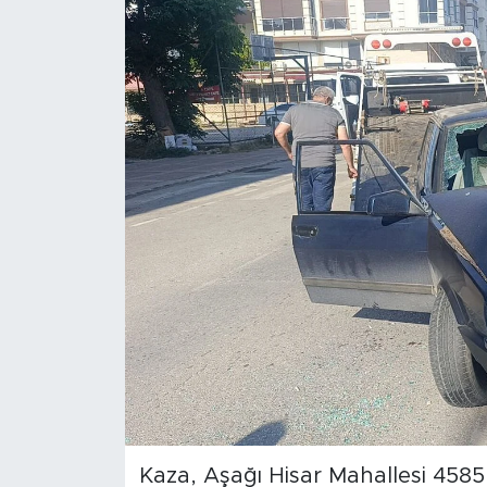
Magazin
Özel Haber
Politika
Resmi İlanlar
Sağlık
Spor
Turizm
Kaza, Aşağı Hisar Mahallesi 4585