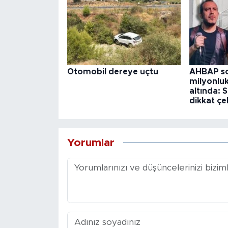
Otomobil dereye uçtu
AHBAP so
milyonlu
altında:
dikkat çe
Yorumlar