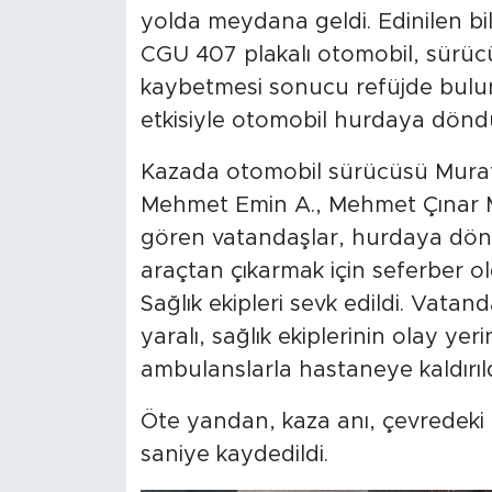
yolda meydana geldi. Edinilen bi
CGU 407 plakalı otomobil, sürüc
kaybetmesi sonucu refüjde bulu
etkisiyle otomobil hurdaya dönd
Kazada otomobil sürücüsü Murat 
Mehmet Emin A., Mehmet Çınar M.
gören vatandaşlar, hurdaya dön
araçtan çıkarmak için seferber ol
Sağlık ekipleri sevk edildi. Vatan
yaralı, sağlık ekiplerinin olay ye
ambulanslarla hastaneye kaldırıld
Öte yandan, kaza anı, çevredeki 
saniye kaydedildi.