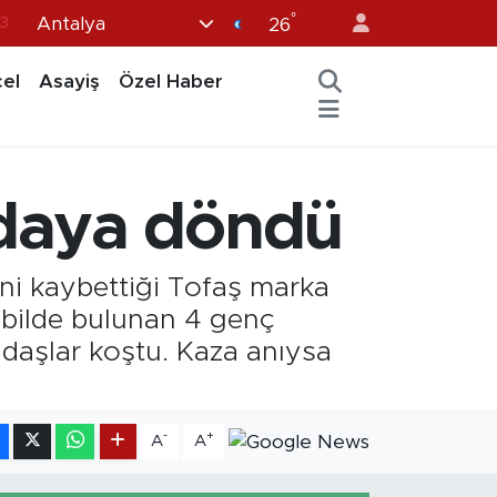
°
Antalya
0
26
8
el
Asayiş
Özel Haber
0
5
0
rdaya döndü
3
ni kaybettiği Tofaş marka
bilde bulunan 4 genç
andaşlar koştu. Kaza anıysa
-
+
A
A