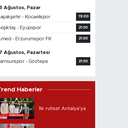
6 Ağustos, Pazar
aşakşehir - Kocaelispor
19:00
eşiktaş - Eyüpspor
21:30
med - Erzurumspor FK
21:30
7 Ağustos, Pazartesi
amsunspor - Göztepe
21:30
Trend Haberler
İlk ruhsat Antalya’ya