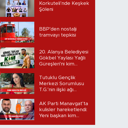
Korkuteli’nde Keşkek
Şöleni
BBP’den nostalji
tramvayı tepkisi
20. Alanya Belediyesi
Gökbel Yaylası Yağlı
Güreşleri'ni kim
kazandı?
Tutuklu Gençlik
Merkezi Sorumlusu
T.G.’nin ilişki ağı
mercek altında:
Dudak uçuklatan
AK Parti Manavgat’ta
iddialar!
kulisler hareketlendi:
Yeni başkan kim
olacak?