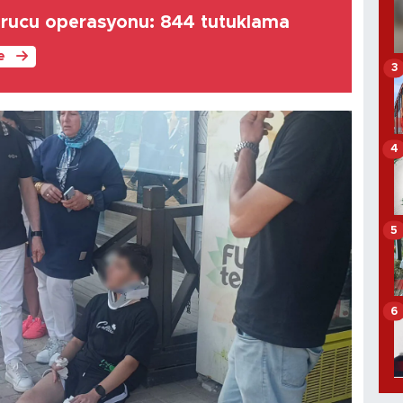
turucu operasyonu: 844 tutuklama
le
3
4
5
6