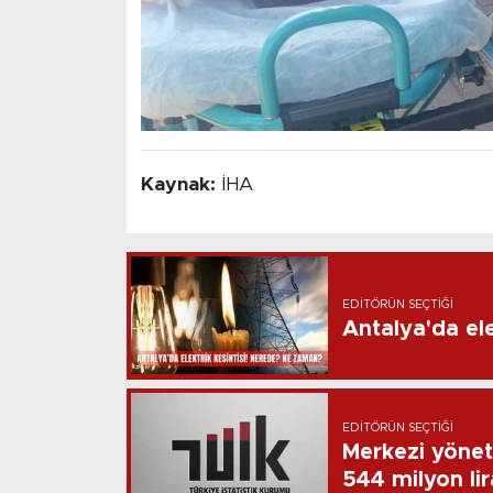
Kaynak:
İHA
EDITÖRÜN SEÇTIĞI
Antalya'da ele
EDITÖRÜN SEÇTIĞI
Merkezi yönet
544 milyon li