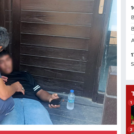
1
B
B
A
1
S
1
2