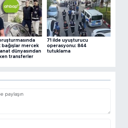
ruşturmasında
71 ilde uyuşturucu
k bağışlar mercek
operasyonu: 844
 Sanat dünyasından
tutuklama
ken transferler