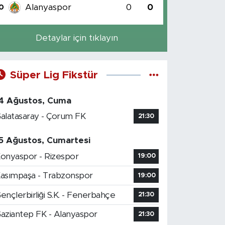
Alanyaspor
0
0
0
Detaylar için tıklayın
Süper Lig Fikstür
4 Ağustos, Cuma
alatasaray - Çorum FK
21:30
5 Ağustos, Cumartesi
onyaspor - Rizespor
19:00
asımpaşa - Trabzonspor
19:00
ençlerbirliği S.K. - Fenerbahçe
21:30
aziantep FK - Alanyaspor
21:30