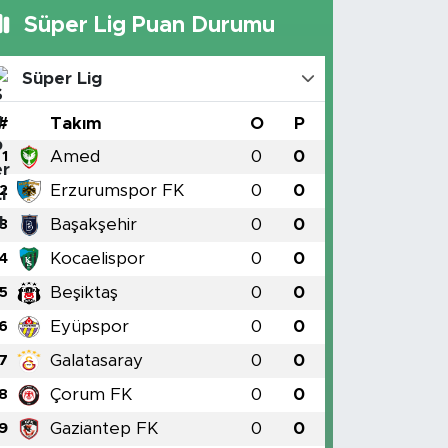
Süper Lig Puan Durumu
Süper Lig
#
Takım
O
P
Amed
0
0
1
Erzurumspor FK
0
0
2
Başakşehir
0
0
3
Kocaelispor
0
0
4
Beşiktaş
0
0
5
Eyüpspor
0
0
6
Galatasaray
0
0
7
Çorum FK
0
0
8
Gaziantep FK
0
0
9