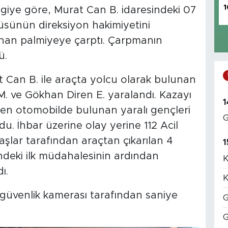
1
lgiye göre, Murat Can B. idaresindeki 07
üsünün direksiyon hakimiyetini
nan palmiyeye çarptı. Çarpmanın
ü.
Can B. ile araçta yolcu olarak bulunan
 ve Gökhan Diren E. yaralandı. Kazayı
1
en otomobilde bulunan yaralı gençleri
G
du. İhbar üzerine olay yerine 112 Acil
daşlar tarafından araçtan çıkarılan 4
1
rindeki ilk müdahalesinin ardından
K
ı.
K
güvenlik kamerası tarafından saniye
G
G