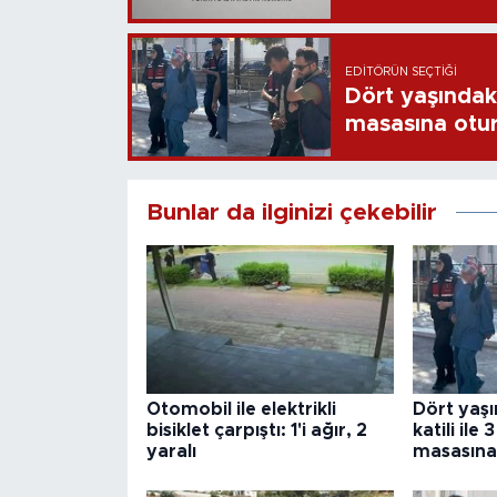
EDITÖRÜN SEÇTIĞI
Dört yaşındaki
masasına otu
Bunlar da ilginizi çekebilir
Otomobil ile elektrikli
Dört yaş
bisiklet çarpıştı: 1'i ağır, 2
katili ile
yaralı
masasına