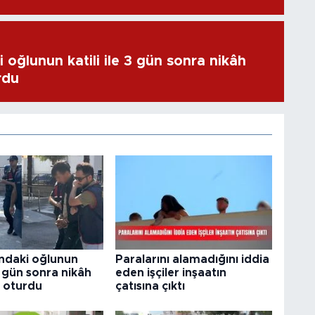
 oğlunun katili ile 3 gün sonra nikâh
rdu
ındaki oğlunun
Paralarını alamadığını iddia
 3 gün sonra nikâh
eden işçiler inşaatın
 oturdu
çatısına çıktı