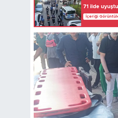
71 ilde uyuş
İçeriği Görüntü