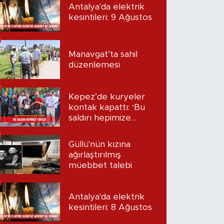
Antalya'da elektrik
kesintileri: 9 Ağustos
Manavgat’ta sahil
düzenlemesi
Kepez’de kuryeler
kontak kapattı: ‘Bu
saldırı hepimize
yapıldı’
Güllü'nün kızına
ağırlaştırılmış
müebbet talebi
Antalya'da elektrik
kesintileri: 8 Ağustos