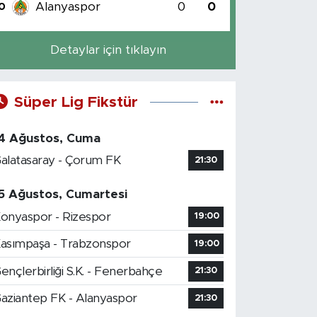
Alanyaspor
0
0
0
Detaylar için tıklayın
Süper Lig Fikstür
4 Ağustos, Cuma
alatasaray - Çorum FK
21:30
5 Ağustos, Cumartesi
onyaspor - Rizespor
19:00
asımpaşa - Trabzonspor
19:00
ençlerbirliği S.K. - Fenerbahçe
21:30
aziantep FK - Alanyaspor
21:30