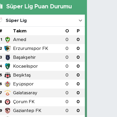
Süper Lig Puan Durumu
Süper Lig
#
Takım
O
P
Amed
0
0
1
Erzurumspor FK
0
0
2
Başakşehir
0
0
3
Kocaelispor
0
0
4
Beşiktaş
0
0
5
Eyüpspor
0
0
6
Galatasaray
0
0
7
Çorum FK
0
0
8
Gaziantep FK
0
0
9