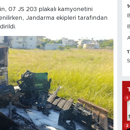
1
, 07 JS 203 plakalı kamyonetini
B
renilirken, Jandarma ekipleri tarafından
irildi.
B
A
1
S
1
2