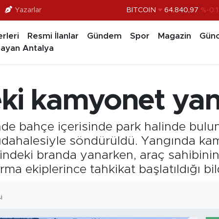
BITCOIN
64.840,97
%-0.1
Yazarlar
DOLAR
47,7436
%0.1
rleri
Resmi İlanlar
Gündem
Spor
Magazin
Günc
EURO
55,2510
%0.3
ayan Antalya
STERLİN
64,4811
%0.3
GRAM ALTIN
6660.55
%
eki kamyonet yan
BİST100
13.779
%-1
nde bahçe içerisinde park halinde bul
müdahalesiyle söndürüldü. Yangında ka
erindeki branda yanarken, araç sahibi
rma ekiplerince tahkikat başlatıldığı bild
I