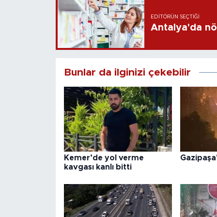
EDITÖRÜN SEÇTIĞI
Antalya'da nö
Bunlar da ilginizi çekebilir
Kemer’de yol verme
Gazipaşa
kavgası kanlı bitti