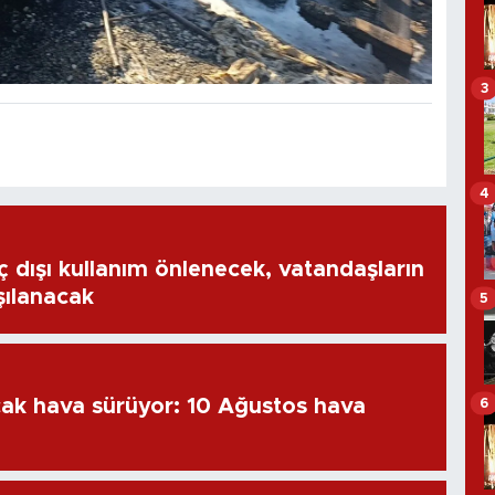
3
4
ç dışı kullanım önlenecek, vatandaşların
rşılanacak
5
cak hava sürüyor: 10 Ağustos hava
6