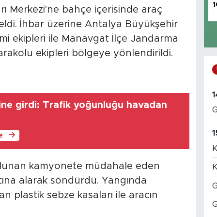
1
ğrı Merkezi'ne bahçe içerisinde araç
ldi. İhbar üzerine Antalya Büyükşehir
imi ekipleri ile Manavgat İlçe Jandarma
kolu ekipleri bölgeye yönlendirildi.
1
rine girdi: Trafik yoğunluğu havadan
G
1
le
K
bulunan kamyonete müdahale eden
K
 altına alarak söndürdü. Yangında
G
 plastik sebze kasaları ile aracın
G