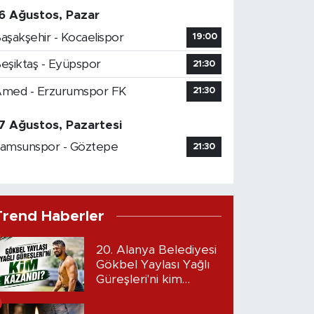
6 Ağustos, Pazar
aşakşehir - Kocaelispor
19:00
eşiktaş - Eyüpspor
21:30
med - Erzurumspor FK
21:30
7 Ağustos, Pazartesi
amsunspor - Göztepe
21:30
Trend Haberler
20. Alanya Belediyesi
Gökbel Yaylası Yağlı
Güreşleri'ni kim
kazandı?