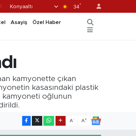
5
°
Konyaaltı
34
8
el
Asayiş
Özel Haber
2
8
0
dı
4
unan kamyonette çıkan
myonetin kasasındaki plastik
nin kamyoneti oğlunun
irildi.
-
+
A
A