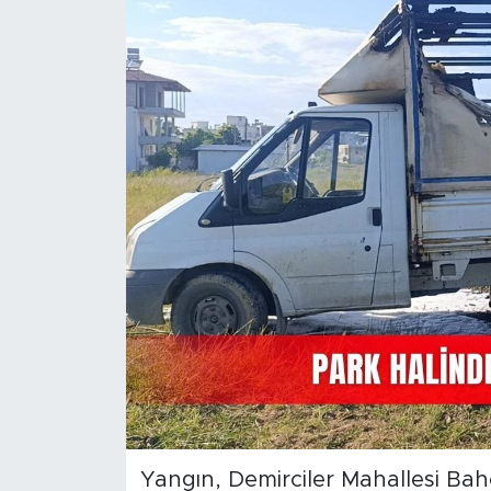
Magazin
Özel Haber
Politika
Resmi İlanlar
Sağlık
Spor
Turizm
Yangın, Demirciler Mahallesi Bah