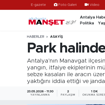
E-gazete
Foto Galeri
Video
Antalya Habe
Asayiş
Antalya Nöbetçi Eczaneler
Politika
Yaş
Bilim & Teknoloji
Antalya Hava Durumu
HABERLER
ASAYIŞ
Eğitim
Antalya Namaz Vakitleri
Park halind
Ekonomi
Antalya Trafik Yoğunluk Haritası
Antalya'nın Manavgat ilçesi
Güncel
Süper Lig Puan Durumu ve Fikstür
yangın, itfaiye ekiplerinin 
sebze kasaları ile aracın üz
Gündem
Tüm Manşetler
yaktığını iddia ettiği ve janda
İlçeler
Son Dakika Haberleri
23.05.2026 - 11:30
2
1 DK
YAYINLANMA
PAYLAŞIM
OKUNMA SÜRES
Kültür- Sanat
Haber Arşivi