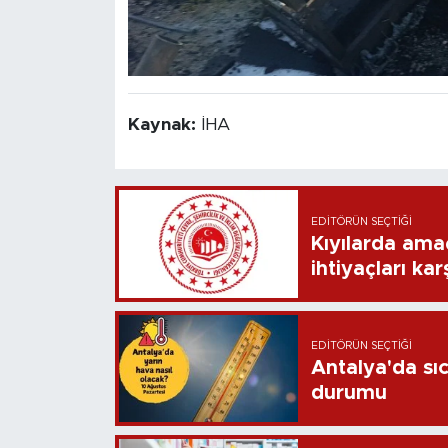
Kaynak:
İHA
EDITÖRÜN SEÇTIĞI
Kıyılarda ama
ihtiyaçları ka
EDITÖRÜN SEÇTIĞI
Antalya'da sı
durumu