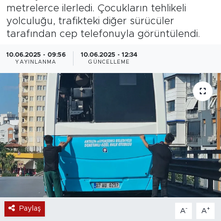
metrelerce ilerledi. Çocukların tehlikeli
Magazin
yolculuğu, trafikteki diğer sürücüler
tarafından cep telefonuyla görüntülendi.
Özel Haber
10.06.2025 - 09:56
10.06.2025 - 12:34
YAYINLANMA
GÜNCELLEME
Politika
Resmi İlanlar
Sağlık
Spor
Turizm
Paylaş
-
+
A
A