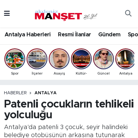
Asayiş
Antalya Nöbetçi Eczaneler
Antalya Haberleri
Resmi İlanlar
Gündem
Spo
Bilim & Teknoloji
Antalya Hava Durumu
Eğitim
Antalya Namaz Vakitleri
Ekonomi
Antalya Trafik Yoğunluk Haritası
Spor
İlçeler
Asayiş
Kültür-
Güncel
Antalya
Güncel
Süper Lig Puan Durumu ve Fikstür
HABERLER
ANTALYA
Patenli çocukların tehlikeli
Gündem
Tüm Manşetler
yolculuğu
İlçeler
Son Dakika Haberleri
Antalya'da patenli 3 çocuk, seyir halindeki
Kültür- Sanat
Haber Arşivi
belediye otobüsünün arkasına tutunarak