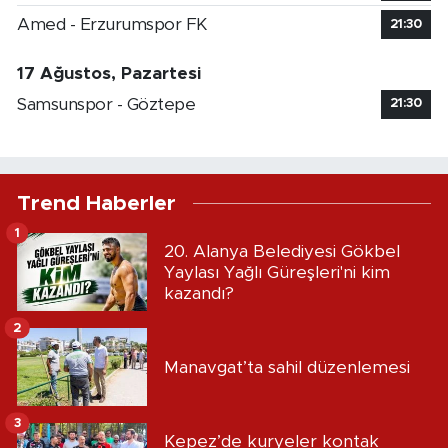
Amed - Erzurumspor FK
21:30
17 Ağustos, Pazartesi
Samsunspor - Göztepe
21:30
Trend Haberler
1
20. Alanya Belediyesi Gökbel
Yaylası Yağlı Güreşleri'ni kim
kazandı?
2
Manavgat’ta sahil düzenlemesi
3
Kepez’de kuryeler kontak