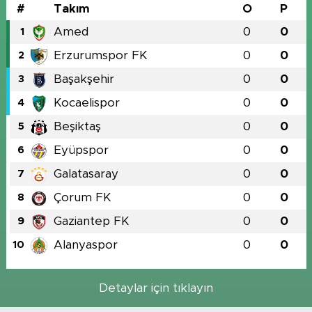
#
Takım
O
P
Amed
0
0
1
Erzurumspor FK
0
0
2
Başakşehir
0
0
3
Kocaelispor
0
0
4
Beşiktaş
0
0
5
Eyüpspor
0
0
6
Galatasaray
0
0
7
Çorum FK
0
0
8
Gaziantep FK
0
0
9
Alanyaspor
0
0
10
Detaylar için tıklayın