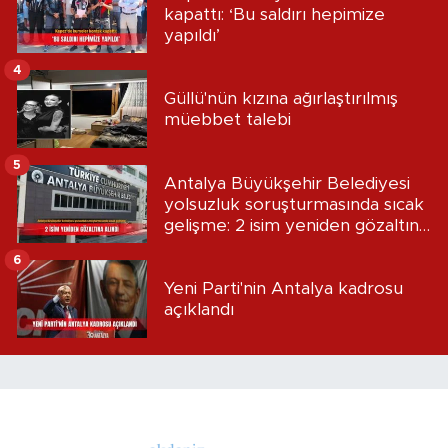
kapattı: ‘Bu saldırı hepimize
yapıldı’
4
Güllü'nün kızına ağırlaştırılmış
müebbet talebi
5
Antalya Büyükşehir Belediyesi
yolsuzluk soruşturmasında sıcak
gelişme: 2 isim yeniden gözaltına
alındı
6
Yeni Parti'nin Antalya kadrosu
açıklandı