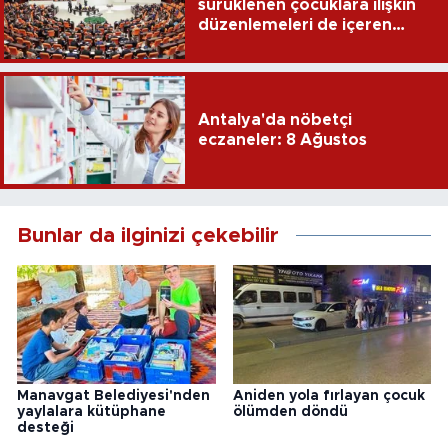
sürüklenen çocuklara ilişkin
düzenlemeleri de içeren
teklifin 6 maddesi kabul
edildi
Antalya'da nöbetçi
eczaneler: 8 Ağustos
Bunlar da ilginizi çekebilir
Manavgat Belediyesi'nden
Aniden yola fırlayan çocuk
yaylalara kütüphane
ölümden döndü
desteği