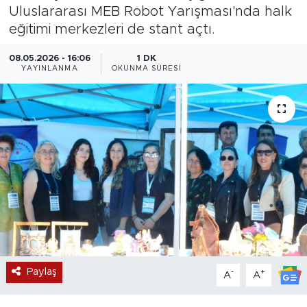
Uluslararası MEB Robot Yarışması'nda halk
Magazin
eğitimi merkezleri de stant açtı.
Özel Haber
08.05.2026 - 16:06
1 DK
YAYINLANMA
OKUNMA SÜRESI
Politika
Resmi İlanlar
Sağlık
Spor
Turizm
Paylaş
-
+
A
A