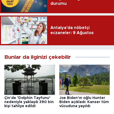
durumu
Antalya'da nöbetçi
eczaneler: 9 Ağustos
Bunlar da ilginizi çekebilir
Çin'de ‘Dolphin Tayfunu’
Joe Biden’ın oğlu Hunter
nedeniyle yaklaşık 390 bin
Biden açıkladı: Kanser tüm
kişi tahliye edildi
vücuduna yayıldı