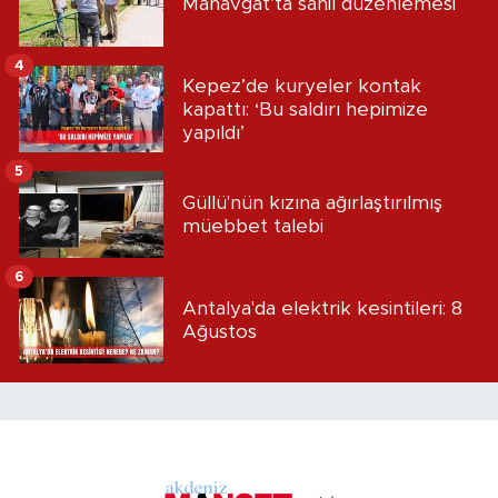
Manavgat’ta sahil düzenlemesi
4
Kepez’de kuryeler kontak
kapattı: ‘Bu saldırı hepimize
yapıldı’
5
Güllü'nün kızına ağırlaştırılmış
müebbet talebi
6
Antalya'da elektrik kesintileri: 8
Ağustos