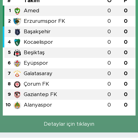
#
Takım
O
P
Amed
0
0
1
Erzurumspor FK
0
0
2
Başakşehir
0
0
3
Kocaelispor
0
0
4
Beşiktaş
0
0
5
Eyüpspor
0
0
6
Galatasaray
0
0
7
Çorum FK
0
0
8
Gaziantep FK
0
0
9
Alanyaspor
0
0
10
Detaylar için tıklayın