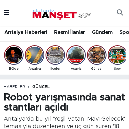
Asayiş
Antalya Nöbetçi Eczaneler
Antalya Haberleri
Resmi İlanlar
Gündem
Spo
Bilim & Teknoloji
Antalya Hava Durumu
Eğitim
Antalya Namaz Vakitleri
Ekonomi
Antalya Trafik Yoğunluk Haritası
Bölge
Antalya
İlçeler
Asayiş
Güncel
Spor
Güncel
Süper Lig Puan Durumu ve Fikstür
HABERLER
GÜNCEL
Robot yarışmasında sanat
Gündem
Tüm Manşetler
stantları açıldı
İlçeler
Son Dakika Haberleri
Antalya'da bu yıl 'Yeşil Vatan, Mavi Gelecek'
Kültür- Sanat
Haber Arşivi
temasıyla düzenlenen ve üç gün süren '18.