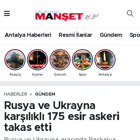
Asayiş
Antalya Nöbetçi Eczaneler
Antalya Haberleri
Resmi İlanlar
Gündem
Spo
Bilim & Teknoloji
Antalya Hava Durumu
Eğitim
Antalya Namaz Vakitleri
Ekonomi
Antalya Trafik Yoğunluk Haritası
Asayiş
İlçeler
Güncel
Spor
Antalya
Güncel
Süper Lig Puan Durumu ve Fikstür
HABERLER
GÜNDEM
Rusya ve Ukrayna
Gündem
Tüm Manşetler
karşılıklı 175 esir askeri
İlçeler
Son Dakika Haberleri
takas etti
Kültür- Sanat
Haber Arşivi
Rusya ve Ukrayna arasında Paskalya