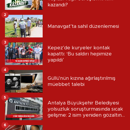
kazandı?
2
Manavgat’ta sahil düzenlemesi
3
Kepez’de kuryeler kontak
kapattı: ‘Bu saldırı hepimize
yapıldı’
4
Güllü'nün kızına ağırlaştırılmış
müebbet talebi
5
Antalya Büyükşehir Belediyesi
yolsuzluk soruşturmasında sıcak
gelişme: 2 isim yeniden gözaltına
alındı
6