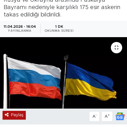
Bayramı nedeniyle karşılıklı 175 esir askerin
Magazin
takas edildiği bildirildi.
Özel Haber
11.04.2026 - 16:04
1 DK
YAYINLANMA
OKUNMA SÜRESI
Politika
Resmi İlanlar
Sağlık
Spor
Turizm
Paylaş
-
+
A
A