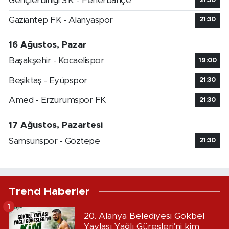
Gençlerbirliği S.K. - Fenerbahçe
21:30
Gaziantep FK - Alanyaspor
21:30
16 Ağustos, Pazar
Başakşehir - Kocaelispor
19:00
Beşiktaş - Eyüpspor
21:30
Amed - Erzurumspor FK
21:30
17 Ağustos, Pazartesi
Samsunspor - Göztepe
21:30
Trend Haberler
1
20. Alanya Belediyesi Gökbel
Yaylası Yağlı Güreşleri'ni kim