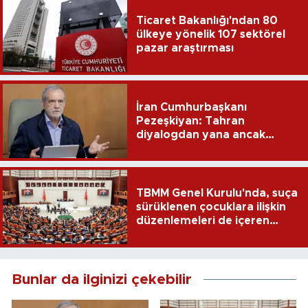
Ticaret Bakanlığı'ndan 80
ülkeye yönelik 107 sektörel
pazar araştırması
İran Cumhurbaşkanı
Pezeşkiyan: Tahran
diyalogdan yana ancak
teslime zorlanamaz
TBMM Genel Kurulu'nda, suça
sürüklenen çocuklara ilişkin
düzenlemeleri de içeren
teklifin 6 maddesi kabul
edildi
Bunlar da ilginizi çekebilir