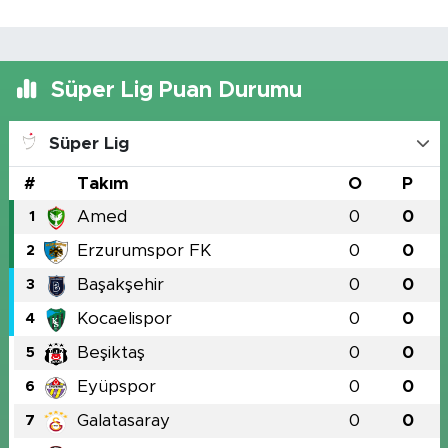
Süper Lig Puan Durumu
Süper Lig
#
Takım
O
P
Amed
0
0
1
Erzurumspor FK
0
0
2
Başakşehir
0
0
3
Kocaelispor
0
0
4
Beşiktaş
0
0
5
Eyüpspor
0
0
6
Galatasaray
0
0
7