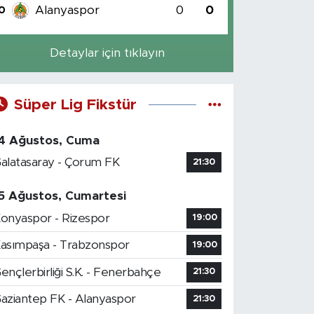
Alanyaspor
0
0
0
Detaylar için tıklayın
Süper Lig Fikstür
4 Ağustos, Cuma
alatasaray - Çorum FK
21:30
5 Ağustos, Cumartesi
onyaspor - Rizespor
19:00
asımpaşa - Trabzonspor
19:00
ençlerbirliği S.K. - Fenerbahçe
21:30
aziantep FK - Alanyaspor
21:30