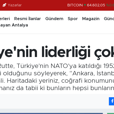
BITCOIN
64.602,05
%0.
Yazarlar
DOLAR
47,6006
%0.
rleri
Resmi İlanlar
Gündem
Spor
Magazin
Günc
EURO
55,0250
%0.
ayan Antalya
STERLİN
64,2398
%0
GRAM ALTIN
6513.94
%0.
e'nin liderliği ç
BİST100
13.768
%
tte, Türkiye'nin NATO'ya katıldığı 195
i olduğunu söyleyerek, "Ankara, İstanb
. Haritadaki yeriniz, coğrafi konumunuz
anız da tabii ki bunların hepsi bunların