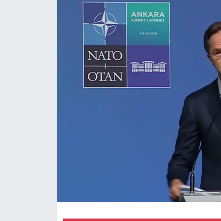
Magazin
Özel Haber
Politika
Resmi İlanlar
Sağlık
Spor
Turizm