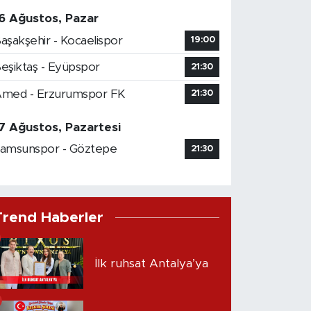
6 Ağustos, Pazar
aşakşehir - Kocaelispor
19:00
eşiktaş - Eyüpspor
21:30
med - Erzurumspor FK
21:30
7 Ağustos, Pazartesi
amsunspor - Göztepe
21:30
Trend Haberler
İlk ruhsat Antalya’ya