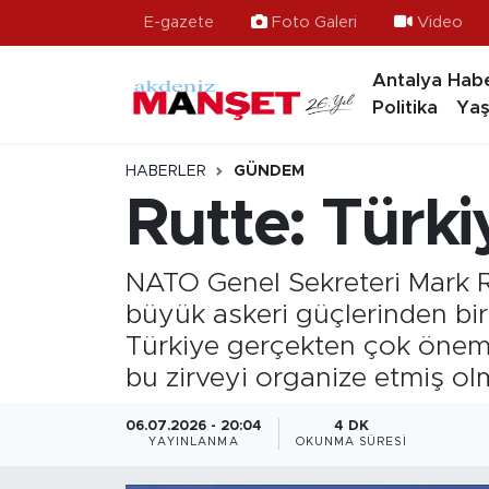
E-gazete
Foto Galeri
Video
Antalya Habe
Asayiş
Hava Durumu
Politika
Yaş
Bilim & Teknoloji
Trafik Durumu
HABERLER
GÜNDEM
Eğitim
Süper Lig Puan Durumu ve Fikstür
Rutte: Türkiy
Ekonomi
Tüm Manşetler
NATO Genel Sekreteri Mark Ru
Güncel
Son Dakika Haberleri
büyük askeri güçlerinden bir
Türkiye gerçekten çok önemli
Gündem
Haber Arşivi
bu zirveyi organize etmiş olm
İlçeler
06.07.2026 - 20:04
4 DK
YAYINLANMA
OKUNMA SÜRESI
Kültür- Sanat