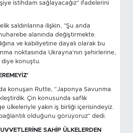
işiye istihdam sağlayacağız" ifadelerini
k saldırılarına ilişkin, "Şu anda
 muharebe alanında değiştirmekte.
ğına ve kabiliyetine dayalı olarak bu
nma noktasında Ukrayna'nın şehirlerine,
 diye konuştu.
EREMEYİZ'
ında konuşan Rutte, "Japonya Savunma
kleştirdik. Çin konusunda saflık
lkeleriyle yakın iş birliği içerisindeyiz.
 bağlantılı olduğunu görüyoruz" dedi.
KUVVETLERİNE SAHİP ÜLKELERDEN