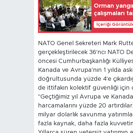
Orman yangını
çalışmaları 
İçeriği Görüntü
NATO Genel Sekreteri Mark Rutte
gerçekleştirilecek 36'ncı⁠ ⁠NATO 
öncesi Cumhurbaşkanlığı Külliyesi
Kanada ve Avrupa'nın 1 yılda ask
doğrultusunda yüzde 4'e çıkardı
de ittifakın kolektif güvenliği içi
"Geçtiğimiz yıl Avrupa ve Kanad
harcamalarını yüzde 20 artırdılar
milyar dolarlık savunma yatırıml
fazla kaynak, daha fazla kuvveti
Yıllarca süren yetersiz yatırımın 