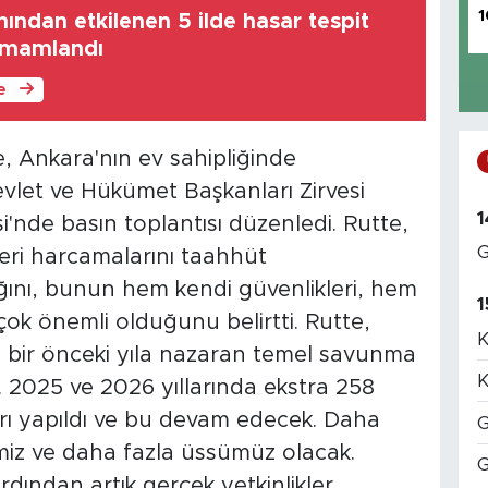
1
ndan etkilenen 5 ilde hasar tespit
tamamlandı
le
, Ankara'nın ev sahipliğinde
Devlet ve Hükümet Başkanları Zirvesi
1
'nde basın toplantısı düzenledi. Rutte,
G
eri harcamalarını taahhüt
ğını, bunun hem kendi güvenlikleri, hem
1
n çok önemli olduğunu belirtti. Rutte,
K
a bir önceki yıla nazaran temel savunma
K
. 2025 ve 2026 yıllarında ekstra 258
arı yapıldı ve bu devam edecek. Daha
G
miz ve daha fazla üssümüz olacak.
G
ardından artık gerçek yetkinlikler