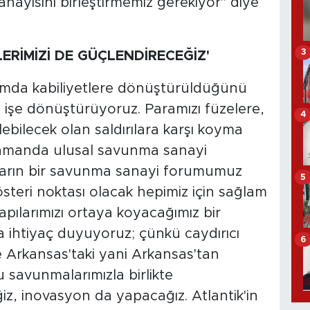
nayisini birleştirmemiz gerekiyor" diye
3
RİMİZİ DE GÜÇLENDİRECEĞİZ'
lamda kabiliyetlere dönüştürüldüğünü
 işe dönüştürüyoruz. Paramızı füzelere,
4
ilecek olan saldırılara karşı koyma
amanda ulusal savunma sanayi
 Yarın bir savunma sanayi forumumuz
5
österi noktası olacak hepimiz için sağlam
ılarımızı ortaya koyacağımız bir
a ihtiyaç duyuyoruz; çünkü caydırıcı
6
 Arkansas'taki yani Arkansas'tan
savunmalarımızla birlikte
iz, inovasyon da yapacağız. Atlantik'in