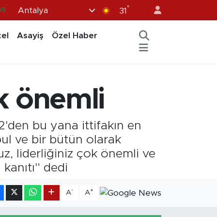
69
°
Antalya
31
06
el
Asayiş
Özel Haber
02
.2
32
ok önemli
48
2'den bu yana ittifakın en
ul ve bir bütün olarak
, liderliğiniz çok önemli ve
 kanıtı" dedi
-
+
A
A