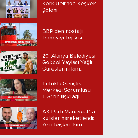
Korkuteli’nde Keşkek
Şöleni
BBP’den nostalji
tramvayı tepkisi
20. Alanya Belediyesi
Gökbel Yaylası Yağlı
Güreşleri'ni kim
kazandı?
Tutuklu Gençlik
Merkezi Sorumlusu
T.G.’nin ilişki ağı
mercek altında:
Dudak uçuklatan
AK Parti Manavgat’ta
iddialar!
kulisler hareketlendi:
Yeni başkan kim
olacak?