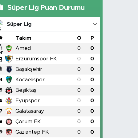
Süper Lig Puan Durumu
Süper Lig
#
Takım
O
P
Amed
0
0
1
Erzurumspor FK
0
0
2
Başakşehir
0
0
3
Kocaelispor
0
0
4
Beşiktaş
0
0
5
Eyüpspor
0
0
6
Galatasaray
0
0
7
Çorum FK
0
0
8
Gaziantep FK
0
0
9