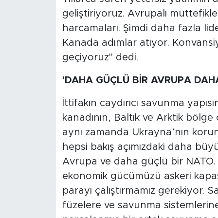
geliştiriyoruz. Avrupalı müttefikl
harcamaları. Şimdi daha fazla li
Kanada adımlar atıyor. Konvans
geçiyoruz" dedi.
'DAHA GÜÇLÜ BİR AVRUPA DAH
İttifakın caydırıcı savunma yapı
kanadının, Baltık ve Arktik bölg
aynı zamanda Ukrayna’nın korund
hepsi bakış açımızdaki daha büyü
Avrupa ve daha güçlü bir NATO. B
ekonomik gücümüzü askeri kapas
parayı çalıştırmamız gerekiyor. 
füzelere ve savunma sistemlerin