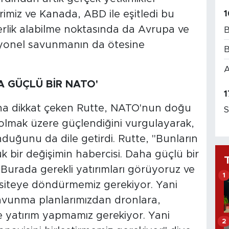
erimiz ve Kanada, ABD ile eşitledi bu
1
derlik alabilme noktasında da Avrupa ve
B
iyonel savunmanın da ötesine
B
A
A GÜÇLÜ BİR NATO'
1
sına dikkat çeken Rutte, NATO'nun doğu
S
e olmak üzere güçlendiğini vurgulayarak,
uğunu da dile getirdi. Rutte, "Bunların
k bir değişimin habercisi. Daha güçlü bir
urada gerekli yatırımları görüyoruz ve
1
iteye döndürmemiz gerekiyor. Yani
Savunma planlarımızdan dronlara,
e yatırım yapmamız gerekiyor. Yani
2