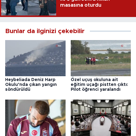
masasına oturdu
Bunlar da ilginizi çekebilir
Heybeliada Deniz Harp
Özel uçuş okuluna ait
Okulu’nda çıkan yangın
eğitim uçağı pistten çıktı:
söndürüldü
Pilot öğrenci yaralandı