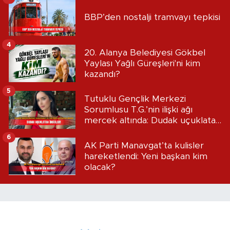
BBP’den nostalji tramvayı tepkisi
4
20. Alanya Belediyesi Gökbel
Yaylası Yağlı Güreşleri'ni kim
kazandı?
5
Tutuklu Gençlik Merkezi
Sorumlusu T.G.’nin ilişki ağı
mercek altında: Dudak uçuklatan
iddialar!
6
AK Parti Manavgat’ta kulisler
hareketlendi: Yeni başkan kim
olacak?