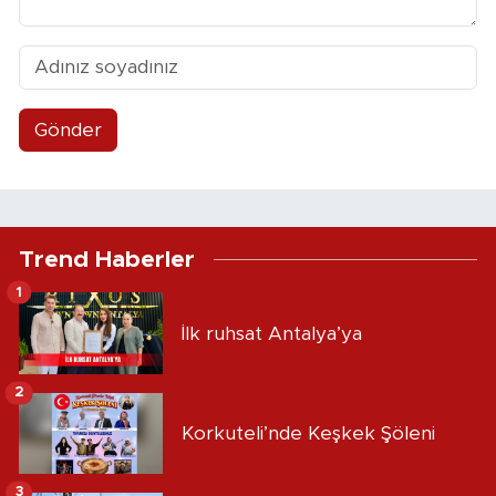
Gönder
Trend Haberler
1
İlk ruhsat Antalya’ya
2
Korkuteli’nde Keşkek Şöleni
3