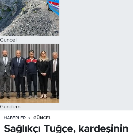
Magazin
Özel Haber
Güncel
Politika
Resmi İlanlar
Sağlık
Spor
Turizm
Gündem
HABERLER
GÜNCEL
Sağlıkçı Tuğçe, kardeşinin