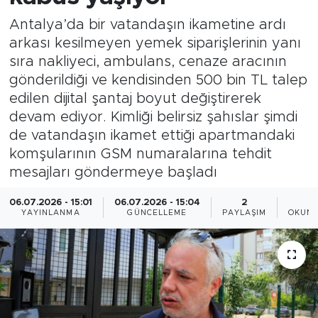
Antalya’da bir vatandaşın ikametine ardı
Magazin
arkası kesilmeyen yemek siparişlerinin yanı
sıra nakliyeci, ambulans, cenaze aracının
Özel Haber
gönderildiği ve kendisinden 500 bin TL talep
edilen dijital şantaj boyut değiştirerek
Politika
devam ediyor. Kimliği belirsiz şahıslar şimdi
Resmi İlanlar
de vatandaşın ikamet ettiği apartmandaki
komşularının GSM numaralarına tehdit
Sağlık
mesajları göndermeye başladı
06.07.2026 - 15:01
06.07.2026 - 15:04
2
Spor
YAYINLANMA
GÜNCELLEME
PAYLAŞIM
OKUNM
Turizm