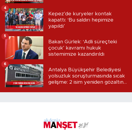
4
Kepez’de kuryeler kontak
kapattı: ‘Bu saldırı hepimize
yapıldı’
5
Bakan Gürlek: ‘Adli süreçteki
çocuk’ kavramı hukuk
sistemimize kazandırıldı
6
Antalya Büyükşehir Belediyesi
yolsuzluk soruşturmasında sıcak
gelişme: 2 isim yeniden gözaltına
alındı