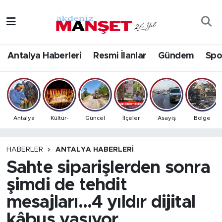
Asayiş
Antalya Nöbetçi Eczaneler
Antalya Haberleri
Resmi İlanlar
Gündem
Spo
Bilim & Teknoloji
Antalya Hava Durumu
Eğitim
Antalya Namaz Vakitleri
Ekonomi
Antalya Trafik Yoğunluk Haritası
Antalya
Kültür-
Güncel
İlçeler
Asayiş
Bölge
Güncel
Süper Lig Puan Durumu ve Fikstür
HABERLER
ANTALYA HABERLERI
Sahte siparişlerden sonra
Gündem
Tüm Manşetler
şimdi de tehdit
İlçeler
Son Dakika Haberleri
mesajları…4 yıldır dijital
Kültür- Sanat
Haber Arşivi
kâbus yaşıyor