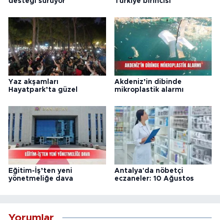
desteği sürüyor
Türkiye birincisi
Yaz akşamları
Akdeniz’in dibinde
Hayatpark’ta güzel
mikroplastik alarmı
Eğitim-İş’ten yeni
Antalya'da nöbetçi
yönetmeliğe dava
eczaneler: 10 Ağustos
Yorumlar