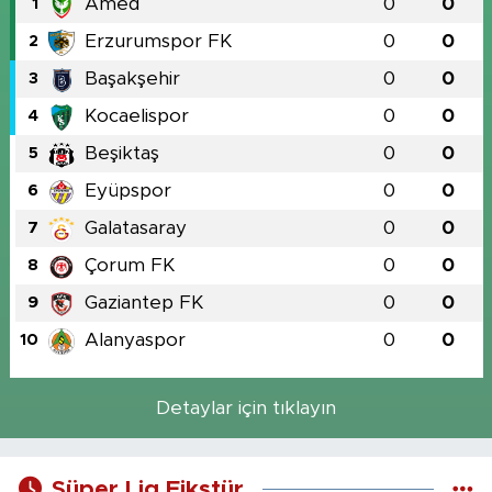
Amed
0
0
1
Erzurumspor FK
0
0
2
Başakşehir
0
0
3
Kocaelispor
0
0
4
Beşiktaş
0
0
5
Eyüpspor
0
0
6
Galatasaray
0
0
7
Çorum FK
0
0
8
Gaziantep FK
0
0
9
Alanyaspor
0
0
10
Detaylar için tıklayın
Süper Lig Fikstür