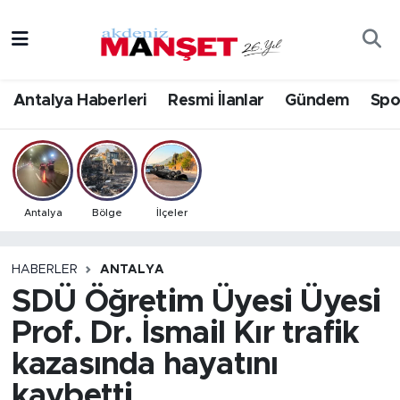
Asayiş
Antalya Nöbetçi Eczaneler
Antalya Haberleri
Resmi İlanlar
Gündem
Spo
Bilim & Teknoloji
Antalya Hava Durumu
Eğitim
Antalya Namaz Vakitleri
Ekonomi
Antalya Trafik Yoğunluk Haritası
Antalya
Bölge
İlçeler
Güncel
Süper Lig Puan Durumu ve Fikstür
HABERLER
ANTALYA
SDÜ Öğretim Üyesi Üyesi
Gündem
Tüm Manşetler
Prof. Dr. İsmail Kır trafik
İlçeler
Son Dakika Haberleri
kazasında hayatını
Kültür- Sanat
Haber Arşivi
kaybetti