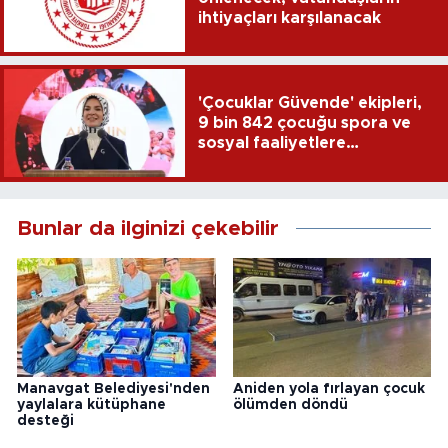
ihtiyaçları karşılanacak
'Çocuklar Güvende' ekipleri,
9 bin 842 çocuğu spora ve
sosyal faaliyetlere
yönlendirdi
Bunlar da ilginizi çekebilir
Manavgat Belediyesi'nden
Aniden yola fırlayan çocuk
yaylalara kütüphane
ölümden döndü
desteği