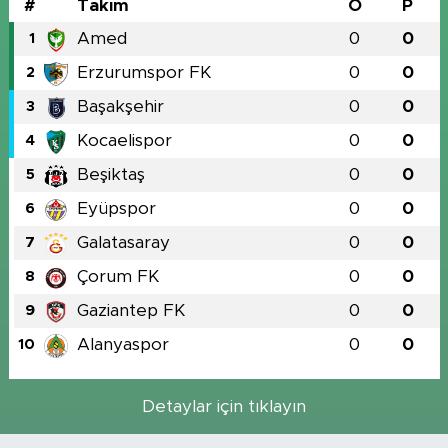
#
Takım
O
P
Amed
0
0
1
Erzurumspor FK
0
0
2
Başakşehir
0
0
3
Kocaelispor
0
0
4
Beşiktaş
0
0
5
Eyüpspor
0
0
6
Galatasaray
0
0
7
Çorum FK
0
0
8
Gaziantep FK
0
0
9
Alanyaspor
0
0
10
Detaylar için tıklayın