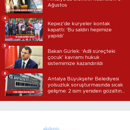
Ağustos
4
Kepez’de kuryeler kontak
kapattı: ‘Bu saldırı hepimize
yapıldı’
5
Bakan Gürlek: ‘Adli süreçteki
çocuk’ kavramı hukuk
sistemimize kazandırıldı
6
Antalya Büyükşehir Belediyesi
yolsuzluk soruşturmasında sıcak
gelişme: 2 isim yeniden gözaltına
alındı