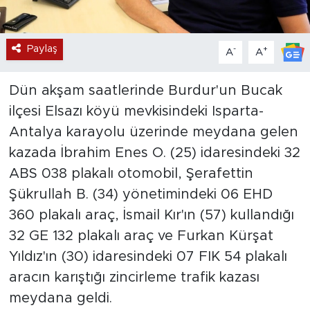
Paylaş
-
+
A
A
Dün akşam saatlerinde Burdur'un Bucak
ilçesi Elsazı köyü mevkisindeki Isparta-
Antalya karayolu üzerinde meydana gelen
kazada İbrahim Enes O. (25) idaresindeki 32
ABS 038 plakalı otomobil, Şerafettin
Şükrullah B. (34) yönetimindeki 06 EHD
360 plakalı araç, İsmail Kır'ın (57) kullandığı
32 GE 132 plakalı araç ve Furkan Kürşat
Yıldız'ın (30) idaresindeki 07 FIK 54 plakalı
aracın karıştığı zincirleme trafik kazası
meydana geldi.