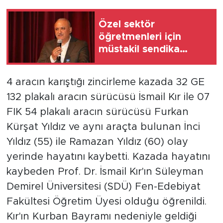
Özel sektör
öğretmenleri için
müstakil sendika
kanunu talebi
4 aracın karıştığı zincirleme kazada 32 GE
132 plakalı aracın sürücüsü İsmail Kır ile 07
FIK 54 plakalı aracın sürücüsü Furkan
Kürşat Yıldız ve aynı araçta bulunan İnci
Yıldız (55) ile Ramazan Yıldız (60) olay
yerinde hayatını kaybetti. Kazada hayatını
kaybeden Prof. Dr. İsmail Kır'ın Süleyman
Demirel Üniversitesi (SDÜ) Fen-Edebiyat
Fakültesi Öğretim Üyesi olduğu öğrenildi.
Kır'ın Kurban Bayramı nedeniyle geldiği