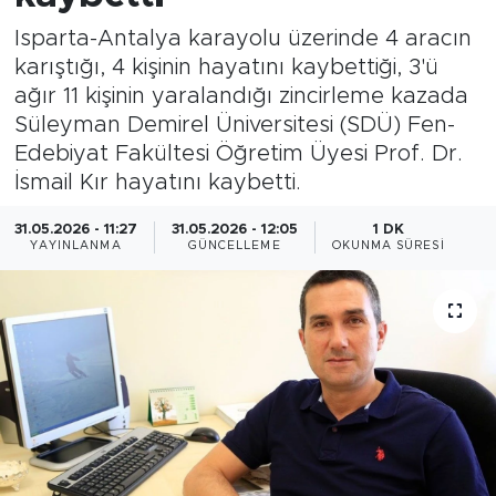
Isparta-Antalya karayolu üzerinde 4 aracın
Magazin
karıştığı, 4 kişinin hayatını kaybettiği, 3'ü
ağır 11 kişinin yaralandığı zincirleme kazada
Özel Haber
Süleyman Demirel Üniversitesi (SDÜ) Fen-
Edebiyat Fakültesi Öğretim Üyesi Prof. Dr.
Politika
İsmail Kır hayatını kaybetti.
Resmi İlanlar
31.05.2026 - 11:27
31.05.2026 - 12:05
1 DK
YAYINLANMA
GÜNCELLEME
OKUNMA SÜRESI
Sağlık
Spor
Turizm