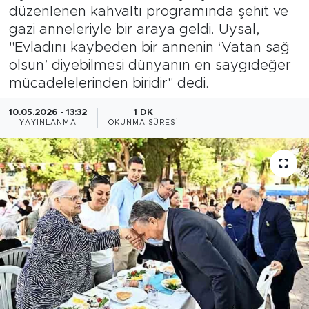
düzenlenen kahvaltı programında şehit ve
Magazin
gazi anneleriyle bir araya geldi. Uysal,
"Evladını kaybeden bir annenin ‘Vatan sağ
Özel Haber
olsun’ diyebilmesi dünyanın en saygıdeğer
mücadelelerinden biridir" dedi.
Politika
10.05.2026 - 13:32
1 DK
YAYINLANMA
OKUNMA SÜRESI
Resmi İlanlar
Sağlık
Spor
Turizm