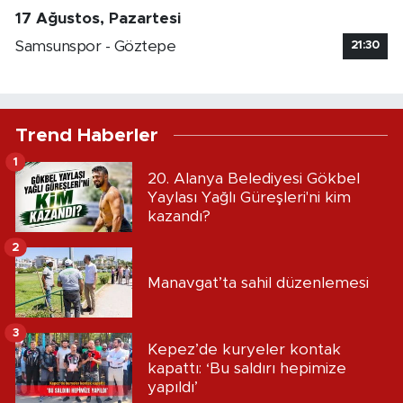
17 Ağustos, Pazartesi
Samsunspor - Göztepe
21:30
Trend Haberler
1
20. Alanya Belediyesi Gökbel
Yaylası Yağlı Güreşleri'ni kim
kazandı?
2
Manavgat’ta sahil düzenlemesi
3
Kepez’de kuryeler kontak
kapattı: ‘Bu saldırı hepimize
yapıldı’