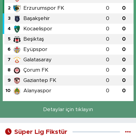
Erzurumspor FK
0
0
2
Başakşehir
0
0
3
Kocaelispor
0
0
4
Beşiktaş
0
0
5
Eyüpspor
0
0
6
Galatasaray
0
0
7
Çorum FK
0
0
8
Gaziantep FK
0
0
9
Alanyaspor
0
0
10
Detaylar için tıklayın
Süper Lig Fikstür