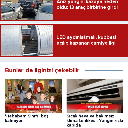
Anız yangını kazaya neden
oldu: 13 araç birbirine girdi
LED aydınlatmalı, kubbesi
açılıp kapanan camiye ilgi
Bunlar da ilginizi çekebilir
‘Hababam Sınıfı’ boş
Sıcak hava ve bakımsız
kalmıyor
klima tehlikesi: Yangın riski
kapıda