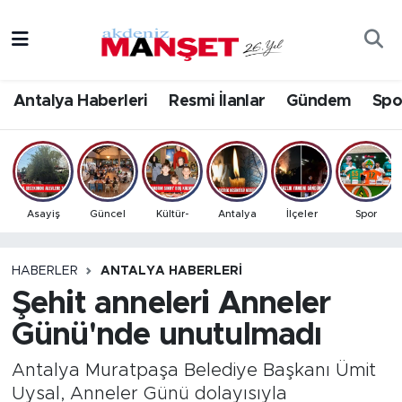
Asayiş
Antalya Nöbetçi Eczaneler
Antalya Haberleri
Resmi İlanlar
Gündem
Spo
Bilim & Teknoloji
Antalya Hava Durumu
Eğitim
Antalya Namaz Vakitleri
Ekonomi
Antalya Trafik Yoğunluk Haritası
Asayiş
Güncel
Kültür-
Antalya
İlçeler
Spor
Güncel
Süper Lig Puan Durumu ve Fikstür
HABERLER
ANTALYA HABERLERI
Şehit anneleri Anneler
Gündem
Tüm Manşetler
Günü'nde unutulmadı
İlçeler
Son Dakika Haberleri
Antalya Muratpaşa Belediye Başkanı Ümit
Kültür- Sanat
Haber Arşivi
Uysal, Anneler Günü dolayısıyla