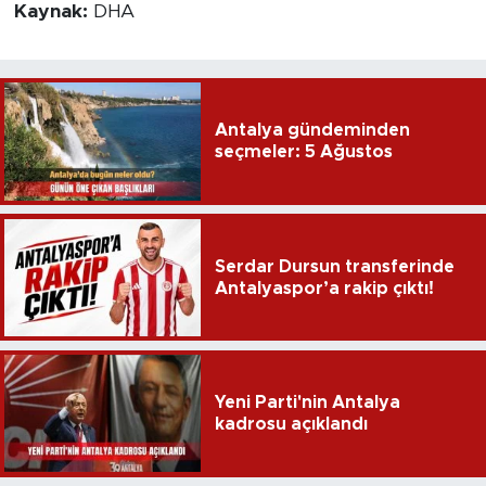
Kaynak:
DHA
Antalya gündeminden
seçmeler: 5 Ağustos
Serdar Dursun transferinde
Antalyaspor’a rakip çıktı!
Yeni Parti'nin Antalya
kadrosu açıklandı