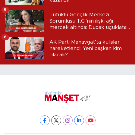
kazandı?
5
Tutuklu Gençlik Merkezi
Sorumlusu T.G.’nin ilişki ağı
mercek altında: Dudak uçuklatan
iddialar!
6
AK Parti Manavgat’ta kulisler
hareketlendi: Yeni başkan kim
olacak?