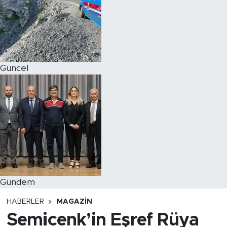
Magazin
Özel Haber
Güncel
Politika
Resmi İlanlar
Sağlık
Spor
Turizm
Gündem
HABERLER
MAGAZIN
Semicenk’in Eşref Rüya