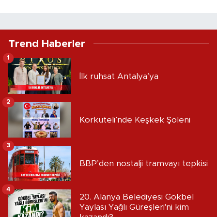
Trend Haberler
1
İlk ruhsat Antalya’ya
2
Korkuteli’nde Keşkek Şöleni
3
BBP’den nostalji tramvayı tepkisi
4
20. Alanya Belediyesi Gökbel
Yaylası Yağlı Güreşleri'ni kim