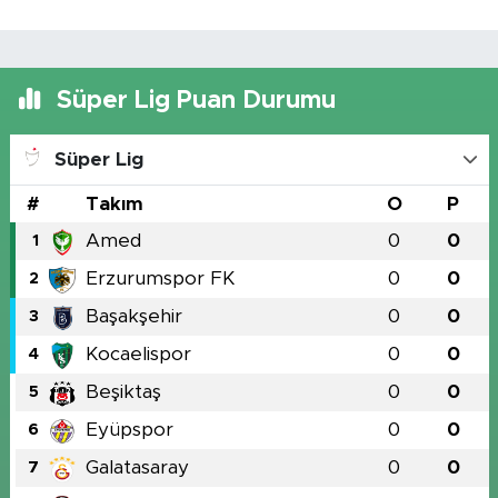
Süper Lig Puan Durumu
Süper Lig
#
Takım
O
P
Amed
0
0
1
Erzurumspor FK
0
0
2
Başakşehir
0
0
3
Kocaelispor
0
0
4
Beşiktaş
0
0
5
Eyüpspor
0
0
6
Galatasaray
0
0
7