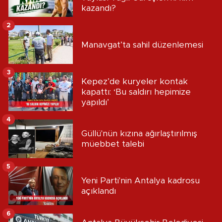
kazandı?
2
Manavgat’ta sahil düzenlemesi
3
Kepez’de kuryeler kontak
kapattı: ‘Bu saldırı hepimize
yapıldı’
4
Güllü'nün kızına ağırlaştırılmış
müebbet talebi
5
Yeni Parti'nin Antalya kadrosu
açıklandı
6