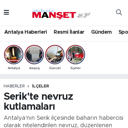
Asayiş
Antalya Nöbetçi Eczaneler
Antalya Haberleri
Resmi İlanlar
Gündem
Spo
Bilim & Teknoloji
Antalya Hava Durumu
Eğitim
Antalya Namaz Vakitleri
Ekonomi
Antalya Trafik Yoğunluk Haritası
Antalya
Asayiş
Güncel
İlçeler
Güncel
Süper Lig Puan Durumu ve Fikstür
HABERLER
İLÇELER
Serik'te nevruz
Gündem
Tüm Manşetler
kutlamaları
İlçeler
Son Dakika Haberleri
Antalya'nın Serik ilçesinde baharın habercisi
Kültür- Sanat
Haber Arşivi
olarak nitelendirilen nevruz, düzenlenen