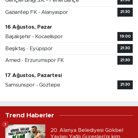
Gençlerbirliği S.K. - Fenerbahçe
21:30
Gaziantep FK - Alanyaspor
21:30
16 Ağustos, Pazar
Başakşehir - Kocaelispor
19:00
Beşiktaş - Eyüpspor
21:30
Amed - Erzurumspor FK
21:30
17 Ağustos, Pazartesi
Samsunspor - Göztepe
21:30
Trend Haberler
1
20. Alanya Belediyesi Gökbel
Yaylası Yağlı Güreşleri'ni kim