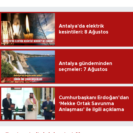
Antalya'da elektrik
kesintileri: 8 Ağustos
Antalya gündeminden
seçmeler: 7 Ağustos
Cumhurbaşkanı Erdoğan’dan
‘Mekke Ortak Savunma
Anlaşması’ ile ilgili açıklama