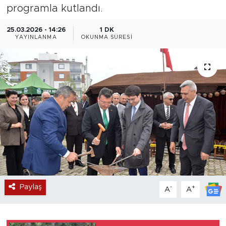
programla kutlandı.
Magazin
25.03.2026 - 14:26
1 DK
YAYINLANMA
OKUNMA SÜRESI
Özel Haber
Politika
Resmi İlanlar
Sağlık
Spor
Turizm
Paylaş
-
+
A
A