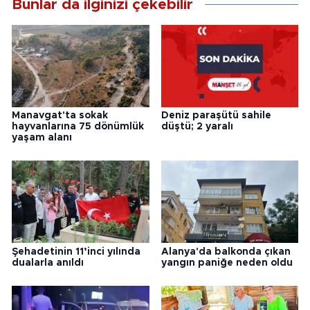
Bunlar da ilginizi çekebilir
Manavgat'ta sokak
Deniz paraşütü sahile
hayvanlarına 75 dönümlük
düştü; 2 yaralı
yaşam alanı
Şehadetinin 11’inci yılında
Alanya'da balkonda çıkan
dualarla anıldı
yangın paniğe neden oldu