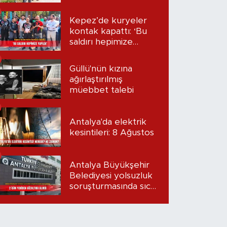
Kepez’de kuryeler
kontak kapattı: ‘Bu
saldırı hepimize
yapıldı’
Güllü'nün kızına
ağırlaştırılmış
müebbet talebi
Antalya'da elektrik
kesintileri: 8 Ağustos
Antalya Büyükşehir
Belediyesi yolsuzluk
soruşturmasında sıcak
gelişme: 2 isim
yeniden gözaltına
alındı