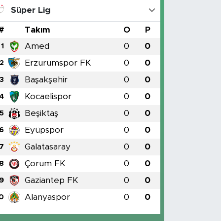
Süper Lig
#
Takım
O
P
Amed
0
0
1
Erzurumspor FK
0
0
2
Başakşehir
0
0
3
Kocaelispor
0
0
4
Beşiktaş
0
0
5
Eyüpspor
0
0
6
Galatasaray
0
0
7
Çorum FK
0
0
8
Gaziantep FK
0
0
9
Alanyaspor
0
0
0