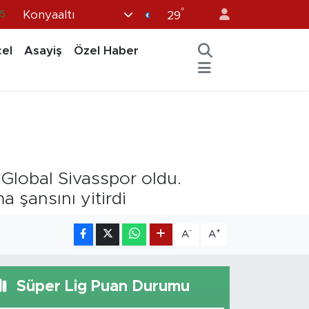
°
Konyaaltı
5
29
8
el
Asayiş
Özel Haber
2
8
3
4
Global Sivasspor oldu.
a şansını yitirdi
-
+
A
A
Süper Lig Puan Durumu