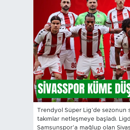
Magazin
Özel Haber
Politika
Resmi İlanlar
Sağlık
Spor
Turizm
Trendyol Süper Lig’de sezonun 
takımlar netleşmeye başladı. Ligd
Samsunspor’a mağlup olan Sivas