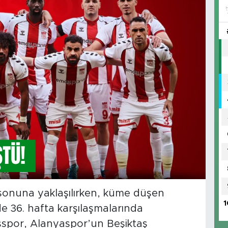
sonuna yaklaşılırken, küme düşen
1
e 36. hafta karşılaşmalarında
spor, Alanyaspor’un Beşiktaş