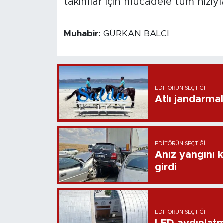
takımlar için mücadele tüm hızıyl
Muhabir:
GÜRKAN BALCI
EDITÖRÜN SEÇTIĞI
Atlı jandarma
EDITÖRÜN SEÇTIĞI
Anız yangını k
girdi
EDITÖRÜN SEÇTIĞI
LED aydınlatm